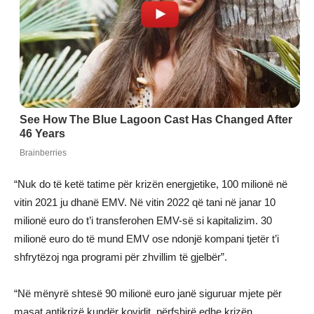
“Nuk do të ketë tatime për krizën energjetike, 100 milionë në
vitin 2021 ju dhanë EMV. Në vitin 2022 që tani në janar 10
milionë euro do t’i transferohen EMV-së si kapitalizim. 30
milionë euro do të mund EMV ose ndonjë kompani tjetër t’i
shfrytëzoj nga programi për zhvillim të gjelbër”.
“Në mënyrë shtesë 90 milionë euro janë siguruar mjete për
masat antikrizë kundër kovidit, përfshirë edhe krizën