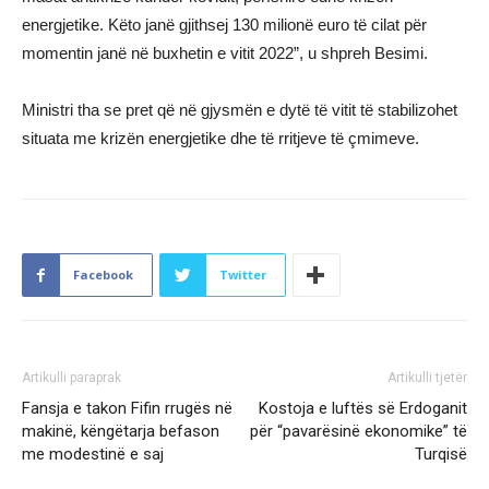
energjetike. Këto janë gjithsej 130 milionë euro të cilat për
momentin janë në buxhetin e vitit 2022”, u shpreh Besimi.
Ministri tha se pret që në gjysmën e dytë të vitit të stabilizohet
situata me krizën energjetike dhe të rritjeve të çmimeve.
Facebook
Twitter
Artikulli paraprak
Artikulli tjetër
Fansja e takon Fifin rrugës në
Kostoja e luftës së Erdoganit
makinë, këngëtarja befason
për “pavarësinë ekonomike” të
me modestinë e saj
Turqisë