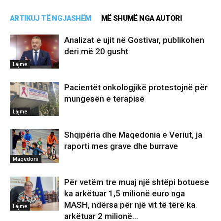
ARTIKUJ TË NGJASHËM
MË SHUMË NGA AUTORI
Analizat e ujit në Gostivar, publikohen
deri më 20 gusht
Lajme
Pacientët onkologjikë protestojnë për
mungesën e terapisë
Lajme
Shqipëria dhe Maqedonia e Veriut, ja
raporti mes grave dhe burrave
Maqedoni
Për vetëm tre muaj një shtëpi botuese
ka arkëtuar 1,5 milionë euro nga
MASH, ndërsa për një vit të tërë ka
Lajme
arkëtuar 2 milionë...