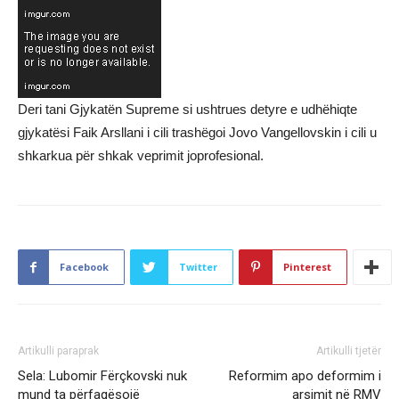
Deri tani Gjykatën Supreme si ushtrues detyre e udhëhiqte
gjykatësi Faik Arsllani i cili trashëgoi Jovo Vangellovskin i cili u
shkarkua për shkak veprimit joprofesional.
Facebook
Twitter
Pinterest
Artikulli paraprak
Artikulli tjetër
Sela: Lubomir Fërçkovski nuk
Reformim apo deformim i
mund ta përfaqësojë
arsimit në RMV