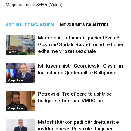
Maqedoninë në SHBA (Video)
ARTIKUJ TË NGJASHËM
MË SHUMË NGA AUTORI
Maqedoni Ulet numri i pacientëve në
Gostivar! Spitali: Rastet mund të lidhen
edhe me virozat sezonale
Lajme
Ish-kryeministri Georgievski: Gjyshi im
ka lindur në Qustendill të Bullgarisë
Maqedoni
Petrovski: Tre oficerë të ushtrisë
bullgare e formuan VMRO-në
Maqedoni
Matoshi kërkon padi për drejtuesit e
institucioneve: Po shkilet Ligji për