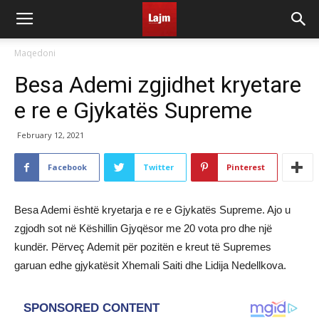
Maqedoni
Besa Ademi zgjidhet kryetare
e re e Gjykatës Supreme
February 12, 2021
Facebook
Twitter
Pinterest
Besa Ademi është kryetarja e re e Gjykatës Supreme. Ajo u
zgjodh sot në Këshillin Gjyqësor me 20 vota pro dhe një
kundër. Përveç Ademit për pozitën e kreut të Supremes
garuan edhe gjykatësit Xhemali Saiti dhe Lidija Nedellkova.