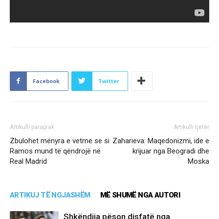
Facebook
Twitter
Artikulli paraprak
Artikulli tjetër
Zbulohet mënyra e vetme se si
Zaharieva: Maqedonizmi, ide e
Ramos mund të qëndrojë në
krijuar nga Beogradi dhe
Real Madrid
Moska
ARTIKUJ TË NGJASHËM
MË SHUMË NGA AUTORI
Shkëndija pëson disfatë nga