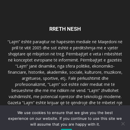
RRETH NESH
“Lajm” është paraqitur në hapësirën mediale në Maqedoni në
prill të vitit 2005 dhe sot është e përditshmja më e vjetër
shqiptare që mbijeton në treg. Përmbajtjet e veta i mbështet
në konceptet evropiane të informimit. Përmbajtjet e gazetës
“Lajm” janë dinamike, nga sfera politike, ekonomiko-
financiare, historike, akademike, sociale, kulturore, muzikore,
argëtuese, sportive, etj.. Falë përkushtimit dhe
profesionalizmit, “Lajm” sot është ndër mediat më të
besueshme dhe më me ndikim në vend. “Lajm” zhvillohet
vazhdimisht, me potencial njerëzor dhe teknologji moderne.
Gazeta “Lajm” është krijuar që të qëndrojë dhe të mbetet një
emër i dallueshëm në hapësirat ballkanike dhe evropiane. Ueb
We use cookies to ensure that we give you the best
faqja zyrtare e gazetës “Lajm”, www.lajmpress.org është një
experience on our website. If you continue to use this site we
ndër portalet më të njohur në Maqedoni.
will assume that you are happy with it.