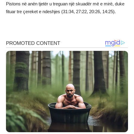
Pistons në anën tjetër u treguan një skuadër më e mirë, duke
fituar tre çereket e ndeshjes (31:34, 27:22, 20:26, 14:25).