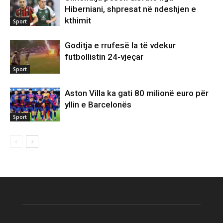
Hiberniani, shpresat në ndeshjen e
kthimit
Sport
Goditja e rrufesë la të vdekur
futbollistin 24-vjeçar
Sport
Aston Villa ka gati 80 milionë euro për
yllin e Barcelonës
Sport