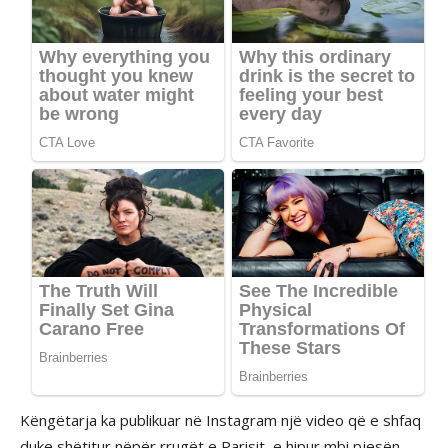
Këngëtarja ka publikuar në Instagram një video që e shfaq
duke shëtitur nëpër rrugët e Parisit, e hipur mbi pjesën