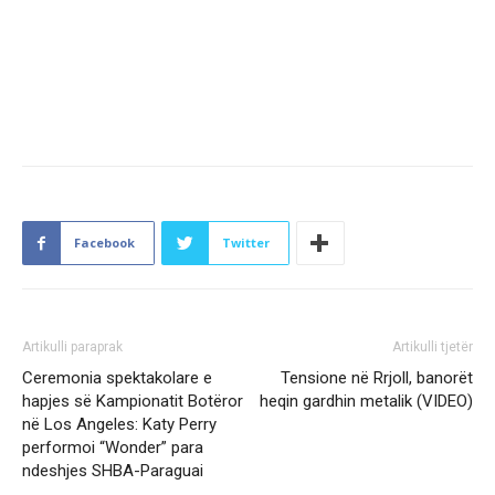
Facebook
Twitter
Artikulli paraprak
Artikulli tjetër
Ceremonia spektakolare e
Tensione në Rrjoll, banorët
hapjes së Kampionatit Botëror
heqin gardhin metalik (VIDEO)
në Los Angeles: Katy Perry
performoi “Wonder” para
ndeshjes SHBA-Paraguai