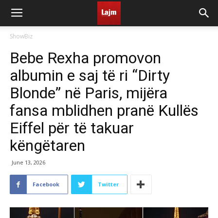
ShowBiz
Bebe Rexha promovon
albumin e saj të ri “Dirty
Blonde” në Paris, mijëra
fansa mblidhen pranë Kullës
Eiffel për të takuar
këngëtaren
June 13, 2026
Facebook
Twitter