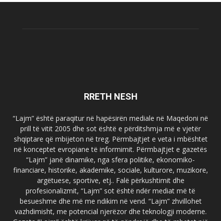
RRETH NESH
“Lajm” është paraqitur në hapësirën mediale në Maqedoni në
prill të vitit 2005 dhe sot është e përditshmja më e vjetër
shqiptare që mbijeton në treg. Përmbajtjet e veta i mbështet
në konceptet evropiane të informimit. Përmbajtjet e gazetës
“Lajm” janë dinamike, nga sfera politike, ekonomiko-
financiare, historike, akademike, sociale, kulturore, muzikore,
argëtuese, sportive, etj.. Falë përkushtimit dhe
profesionalizmit, “Lajm” sot është ndër mediat më të
besueshme dhe më me ndikim në vend. “Lajm” zhvillohet
vazhdimisht, me potencial njerëzor dhe teknologji moderne.