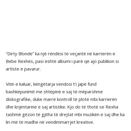
“Dirty Blonde” ka një rëndësi të veçantë në karrierën e
Bebe Rexhës, pasi është albumi i parë që ajo publikon si
artiste e pavarur.
Vitin e kaluar, këngëtarja vendosi t’i japë fund
bashkëpunimit me shtëpinë e saj të mëparshme
diskografike, duke marrë kontroll të plotë mbi karrierën
dhe krijimtarinë e saj artistike. Kjo do të thotë se Rexha
tashmë gëzon të gjitha të drejtat mbi muzikën e saj dhe ka
liri më të madhe në vendimmarrjet kreative.