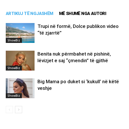
ARTIKUJ TË NGJASHËM
MË SHUMË NGA AUTORI
Trupi në formë, Dolce publikon video
“të zjarrtë”
ShowBiz
Benita nuk përmbahet në pishinë,
lëvizjet e saj “çmendin” të gjithë
ShowBiz
Big Mama po duket si ‘kukull’ në këtë
veshje
ShowBiz