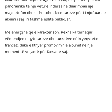
panoramike të një veture, ndërsa në duar mban një
magnetofon dhe u drejtohet kalimtarëve për t’i njoftuar se
albumi i saj i ri tashmë është publikuar.
Me energjinë që e karakterizon, Rexha ka tërhequr
vëmendjen e qytetarëve dhe turistëve në kryeqytetin
francez, duke e kthyer promovimin e albumit në një
moment të veçantë për fansat e saj.