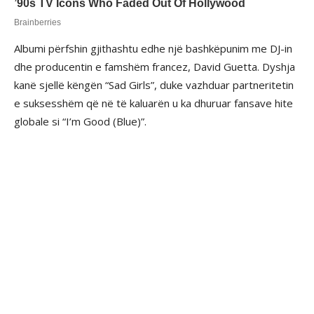
Albumi përfshin gjithashtu edhe një bashkëpunim me DJ-in
dhe producentin e famshëm francez, David Guetta. Dyshja
kanë sjellë këngën “Sad Girls”, duke vazhduar partneritetin
e suksesshëm që në të kaluarën u ka dhuruar fansave hite
globale si “I’m Good (Blue)”.