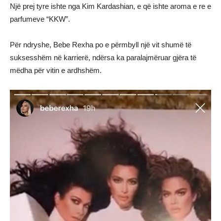
Një prej tyre ishte nga Kim Kardashian, e që ishte aroma e re e
parfumeve “KKW”.
Për ndryshe, Bebe Rexha po e përmbyll një vit shumë të
suksesshëm në karrierë, ndërsa ka paralajmëruar gjëra të
mëdha për vitin e ardhshëm.