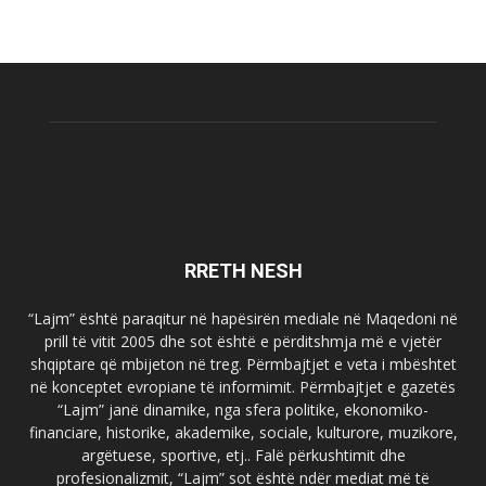
RRETH NESH
“Lajm” është paraqitur në hapësirën mediale në Maqedoni në
prill të vitit 2005 dhe sot është e përditshmja më e vjetër
shqiptare që mbijeton në treg. Përmbajtjet e veta i mbështet
në konceptet evropiane të informimit. Përmbajtjet e gazetës
“Lajm” janë dinamike, nga sfera politike, ekonomiko-
financiare, historike, akademike, sociale, kulturore, muzikore,
argëtuese, sportive, etj.. Falë përkushtimit dhe
profesionalizmit, “Lajm” sot është ndër mediat më të