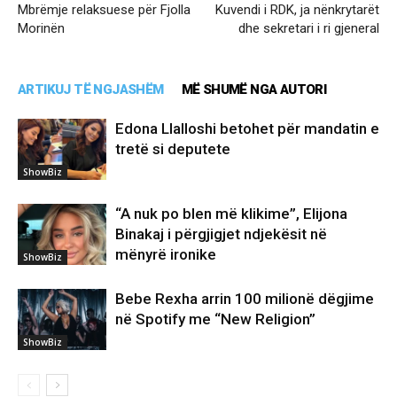
Mbrëmje relaksuese për Fjolla
Kuvendi i RDK, ja nënkrytarët
Morinën
dhe sekretari i ri gjeneral
ARTIKUJ TË NGJASHËM
MË SHUMË NGA AUTORI
Edona Llalloshi betohet për mandatin e
tretë si deputete
ShowBiz
“A nuk po blen më klikime”, Elijona
Binakaj i përgjigjet ndjekësit në
mënyrë ironike
ShowBiz
Bebe Rexha arrin 100 milionë dëgjime
në Spotify me “New Religion”
ShowBiz