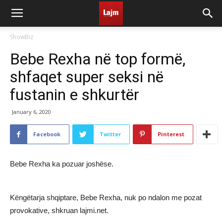
ShowBiz
Bebe Rexha në top formë,
shfaqet super seksi në
fustanin e shkurtër
January 6, 2020
Facebook
Twitter
Pinterest
Bebe Rexha ka pozuar joshëse.
Këngëtarja shqiptare, Bebe Rexha, nuk po ndalon me pozat
provokative, shkruan lajmi.net.