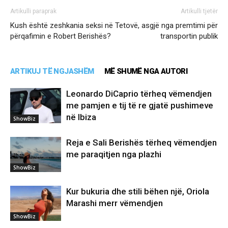
Artikulli paraprak
Artikulli tjetër
Kush është zeshkania seksi në
Tetovë, asgjë nga premtimi për
përqafimin e Robert Berishës?
transportin publik
ARTIKUJ TË NGJASHËM
MË SHUMË NGA AUTORI
Leonardo DiCaprio tërheq vëmendjen
me pamjen e tij të re gjatë pushimeve
në Ibiza
ShowBiz
Reja e Sali Berishës tërheq vëmendjen
me paraqitjen nga plazhi
ShowBiz
Kur bukuria dhe stili bëhen një, Oriola
Marashi merr vëmendjen
ShowBiz