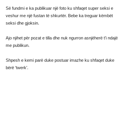
Së fundmi e ka publikuar një foto ku shfaqet super seksi e
veshur me një fustan të shkurtër. Bebe ka treguar këmbët
seksi dhe gjoksin.
Ajo njihet për pozat e tilla dhe nuk ngurron asnjëherë t’i ndajë
me publikun.
Shpesh e kemi parë duke postuar imazhe ku shfaqet duke
bërë ‘twerk’.