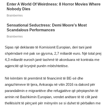
Sipas një deklarate të Komisionit Europian, deri tani janë
shpërndarë më pak se gjysma, 2,7 miliardë euro. Një total prej
4,3 miliardë eurosh janë tashmë të akorduara në kontrata me
agjencitë që kryejnë punën mbështetëse.
Në këmbim të premtimit të financimit të BE-së dhe
angazhimeve të tjera, Ankaraja në vitin 2016 ra dakord për
parandalimin e migrantëve dhe refugjatëve që përpiqeshin të
arrinin në Bashkimin Europian, vendet anëtare të të cilit janë
thellësisht të përçarë për mënyrën se si duhet të përballen me