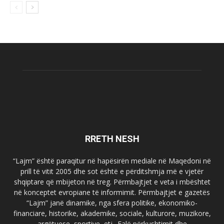
RRETH NESH
“Lajm” është paraqitur në hapësirën mediale në Maqedoni në
prill të vitit 2005 dhe sot është e përditshmja më e vjetër
shqiptare që mbijeton në treg. Përmbajtjet e veta i mbështet
në konceptet evropiane të informimit. Përmbajtjet e gazetës
“Lajm” janë dinamike, nga sfera politike, ekonomiko-
financiare, historike, akademike, sociale, kulturore, muzikore,
argëtuese, sportive, etj.. Falë përkushtimit dhe