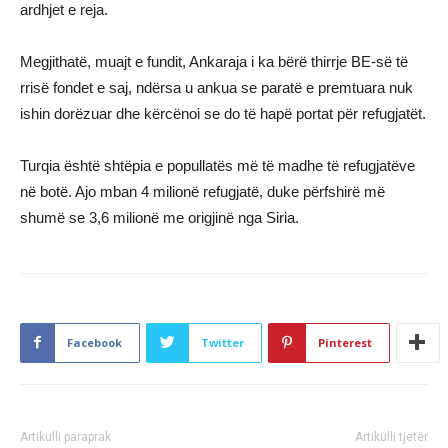
ardhjet e reja.
Megjithatë, muajt e fundit, Ankaraja i ka bërë thirrje BE-së të
rrisë fondet e saj, ndërsa u ankua se paratë e premtuara nuk
ishin dorëzuar dhe kërcënoi se do të hapë portat për refugjatët.
Turqia është shtëpia e popullatës më të madhe të refugjatëve
në botë. Ajo mban 4 milionë refugjatë, duke përfshirë më
shumë se 3,6 milionë me origjinë nga Siria.
Facebook
Twitter
Pinterest
Artikulli paraprak
Artikulli tjetër