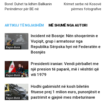
Borel: Duhet ta lidhim Ballkanin
Krimet serbe në Kosovë
Perëndimor për BE-në
përmes fotografive
ARTIKUJ TË NGJASHËM
MË SHUMË NGA AUTORI
Incident në Bosnje: Nën shoqerimin e
Vuçiqit, grup i armatosur nga
Republika Sërpska hyri në Federatën e
Rajon-Botë
Bosnjës
Presidenti iranian: Vendi përballet me
një presion të paparë, më i vështiri që
viti 1979
Rajon-Botë
Hodhi gabimisht në kosh biletën
fituese prej 1 milion euro, punonjësit e
pastrimit e gjejnë mes mbeturinave
Rajon-Botë