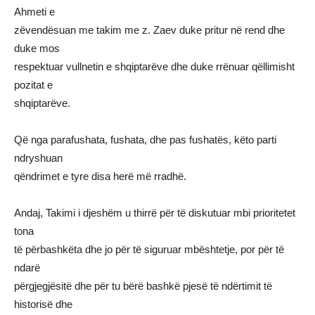
Ahmeti e
zëvendësuan me takim me z. Zaev duke pritur në rend dhe
duke mos
respektuar vullnetin e shqiptarëve dhe duke rrënuar qëllimisht
pozitat e
shqiptarëve.
Që nga parafushata, fushata, dhe pas fushatës, këto parti
ndryshuan
qëndrimet e tyre disa herë më rradhë.
Andaj, Takimi i djeshëm u thirrë për të diskutuar mbi prioritetet
tona
të përbashkëta dhe jo për të siguruar mbështetje, por për të
ndarë
përgjegjësitë dhe për tu bërë bashkë pjesë të ndërtimit të
historisë dhe