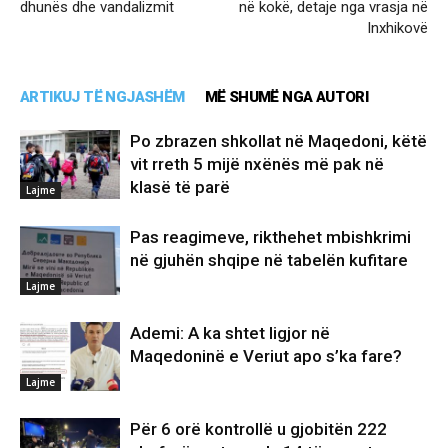
dhunës dhe vandalizmit
në kokë, detaje nga vrasja në
Inxhikovë
ARTIKUJ TË NGJASHËM
MË SHUMË NGA AUTORI
Po zbrazen shkollat në Maqedoni, këtë
vit rreth 5 mijë nxënës më pak në
klasë të parë
Lajme
Pas reagimeve, rikthehet mbishkrimi
në gjuhën shqipe në tabelën kufitare
Lajme
Ademi: A ka shtet ligjor në
Maqedoninë e Veriut apo s’ka fare?
Lajme
Për 6 orë kontrollë u gjobitën 222