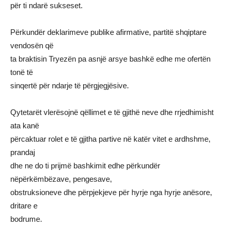
për ti ndarë sukseset.
Përkundër deklarimeve publike afirmative, partitë shqiptare
vendosën që
ta braktisin Tryezën pa asnjë arsye bashkë edhe me ofertën
tonë të
sinqertë për ndarje të përgjegjësive.
Qytetarët vlerësojnë qëllimet e të gjithë neve dhe rrjedhimisht
ata kanë
përcaktuar rolet e të gjitha partive në katër vitet e ardhshme,
prandaj
dhe ne do ti prijmë bashkimit edhe përkundër
nëpërkëmbëzave, pengesave,
obstruksioneve dhe përpjekjeve për hyrje nga hyrje anësore,
dritare e
bodrume.