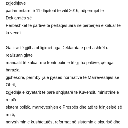
zgjedhjeve
parlamentare të 11 dhjetorit të vitit 2016, nëpërmjet të
Deklaratës së
Përbashkët të partive të përfaqësuara në përbërjen e kaluar të
kuvendit.
Gati se të gjitha obligimet nga Deklarata e përbashkët u
realizuan gjatë
mandatit të kaluar me kontributin e të gjitha palëve, që nga
barazia
gjuhësorë, përmbyllja e pjesës normative të Marrëveshjes së
Ohrit,
zgjedhja e kryetarit të parë shqiptarë të Kuvendit, ministrinë e
re për
sistem politik, marrëveshjen e Prespës dhe atë të fqinjësisë së
mirë,
ndryshimin e kushtetutës, reformat në sistemin e sigurisë dhe