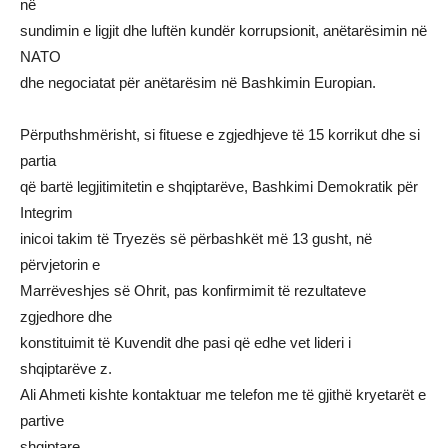
në
sundimin e ligjit dhe luftën kundër korrupsionit, anëtarësimin në
NATO
dhe negociatat për anëtarësim në Bashkimin Europian.
Përputhshmërisht, si fituese e zgjedhjeve të 15 korrikut dhe si
partia
që bartë legjitimitetin e shqiptarëve, Bashkimi Demokratik për
Integrim
inicoi takim të Tryezës së përbashkët më 13 gusht, në
përvjetorin e
Marrëveshjes së Ohrit, pas konfirmimit të rezultateve
zgjedhore dhe
konstituimit të Kuvendit dhe pasi që edhe vet lideri i
shqiptarëve z.
Ali Ahmeti kishte kontaktuar me telefon me të gjithë kryetarët e
partive
shqiptare.