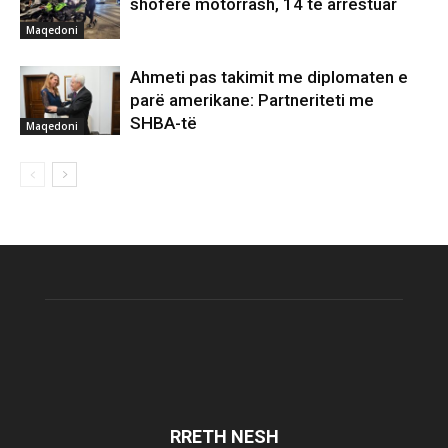
shoferë motorrash, 14 të arrestuar
Maqedoni
Ahmeti pas takimit me diplomaten e
parë amerikane: Partneriteti me
SHBA-të
Maqedoni
RRETH NESH