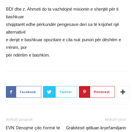
BDI dhe z. Ahmeti do ta vazhdojnë misionin e shenjtë për ti
bashkuar
shqiptarët edhe përkundër pengesave deri sa të krijohet një
alternativë
e denjë e bashkuar opozitare e cila nuk punon për dështim e
rrënim, por
për ndërtim e bashkim.
Facebook
Twitter
Pinterest
Artikulli paraprak
Artikulli tjetër
EVN: Dënojmë çdo formë të
Grabitësit qëlluan kryefamiljarin