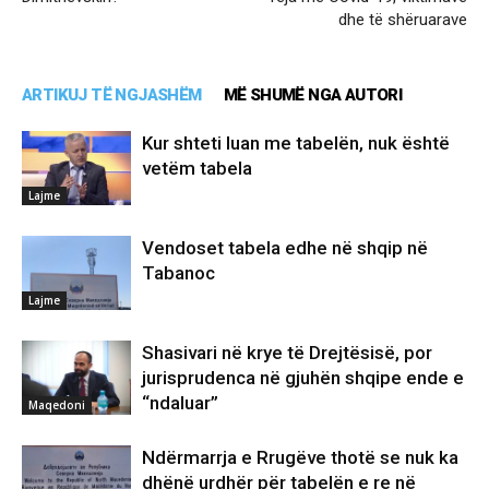
dhe të shëruarave
ARTIKUJ TË NGJASHËM
MË SHUMË NGA AUTORI
Kur shteti luan me tabelën, nuk është
vetëm tabela
Lajme
Vendoset tabela edhe në shqip në
Tabanoc
Lajme
Shasivari në krye të Drejtësisë, por
jurisprudenca në gjuhën shqipe ende e
“ndaluar”
Maqedoni
Ndërmarrja e Rrugëve thotë se nuk ka
dhënë urdhër për tabelën e re në