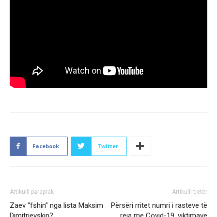
Facebook
Twitter
Artikulli paraprak
Artikulli tjetër
Zaev “fshin” nga lista Maksim
Përsëri rritet numri i rasteve të
Dimitrievskin?
reja me Covid-19, viktimave