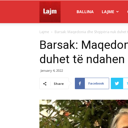
Gazeta
BALLINA
LAJME
Lajme
Barsak: Maqedonia dhe Shqipëria nuk duhet t
Lajm
Barsak: Maqedon
duhet të ndahen 
January 4, 2022
Facebook
Share