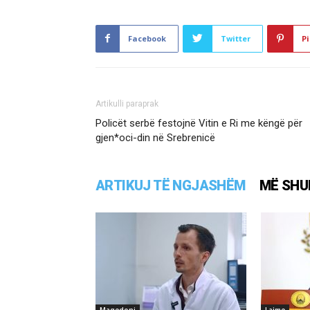
Facebook
Twitter
Pi
Artikulli paraprak
Policët serbë festojnë Vitin e Ri me këngë për
gjen*oci-din në Srebrenicë
ARTIKUJ TË NGJASHËM
MË SHU
Maqedoni
Lajme