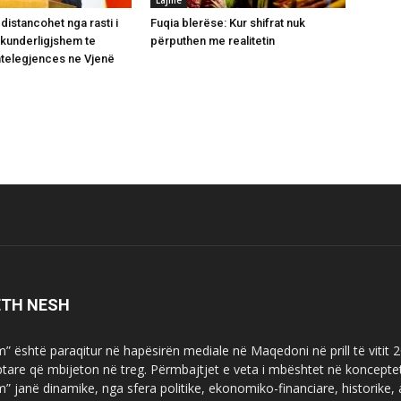
distancohet nga rasti i
Fuqia blerëse: Kur shifrat nuk
 kunderligjshem te
përputhen me realitetin
Intelegjences ne Vjenë
ETH NESH
m” është paraqitur në hapësirën mediale në Maqedoni në prill të vitit
ptare që mbijeton në treg. Përmbajtjet e veta i mbështet në koncepte
m” janë dinamike, nga sfera politike, ekonomiko-financiare, historike,