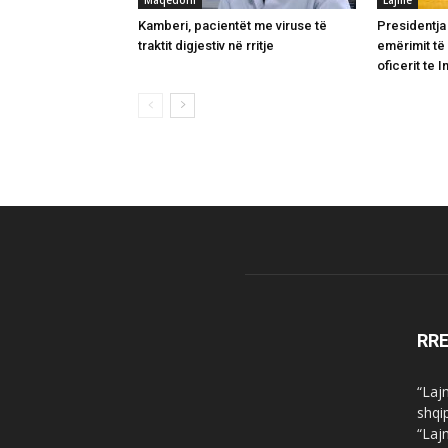
Kamberi, pacientët me viruse të
Presidentja 
traktit digjestiv në rritje
emërimit të
oficerit te 
RR
“Laj
shqi
“Laj