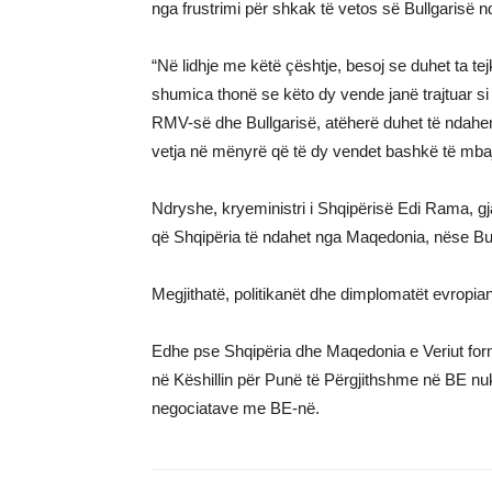
nga frustrimi për shkak të vetos së Bullgarisë 
“Në lidhje me këtë çështje, besoj se duhet ta t
shumica thonë se këto dy vende janë trajtuar s
RMV-së dhe Bullgarisë, atëherë duhet të ndahen.
vetja në mënyrë që të dy vendet bashkë të mba
Ndryshe, kryeministri i Shqipërisë Edi Rama, gjatë 
që Shqipëria të ndahet nga Maqedonia, nëse Bull
Megjithatë, politikanët dhe dimplomatët evropia
Edhe pse Shqipëria dhe Maqedonia e Veriut forma
në Këshillin për Punë të Përgjithshme në BE nuk
negociatave me BE-në.