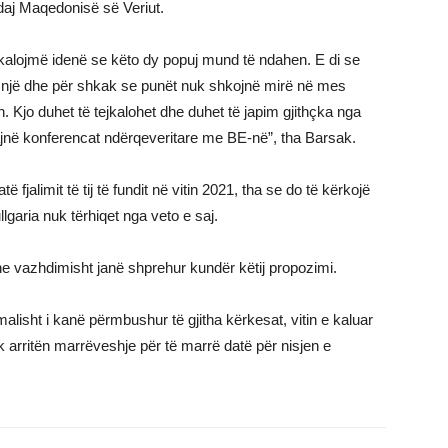
ndaj Maqedonisë së Veriut.
ejkalojmë idenë se këto dy popuj mund të ndahen. E di se
i një dhe për shkak se punët nuk shkojnë mirë në mes
 Kjo duhet të tejkalohet dhe duhet të japim gjithçka nga
jnë konferencat ndërqeveritare me BE-në”, tha Barsak.
fjalimit të tij të fundit në vitin 2021, tha se do të kërkojë
garia nuk tërhiqet nga veto e saj.
ne vazhdimisht janë shprehur kundër këtij propozimi.
lisht i kanë përmbushur të gjitha kërkesat, vitin e kaluar
 arritën marrëveshje për të marrë datë për nisjen e