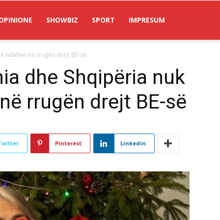
OPINIONE
SHOWBIZ
SPORT
IMPRESUM
ë ndahen në rrugën drejt BE-së
ia dhe Shqipëria nuk
në rrugën drejt BE-së
Twitter
Pinterest
Linkedin