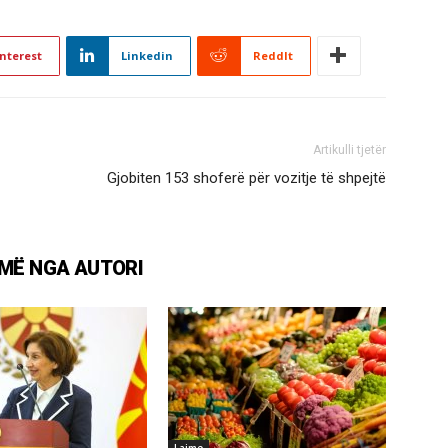
nterest
Linkedin
ReddIt
Artikulli tjetër
Gjobiten 153 shoferë për vozitje të shpejtë
MË NGA AUTORI
Lajme