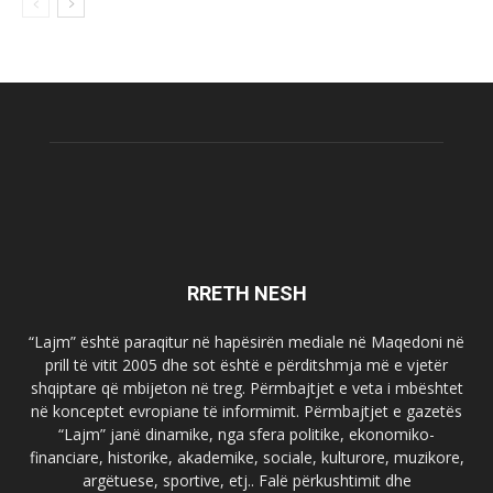
RRETH NESH
“Lajm” është paraqitur në hapësirën mediale në Maqedoni në
prill të vitit 2005 dhe sot është e përditshmja më e vjetër
shqiptare që mbijeton në treg. Përmbajtjet e veta i mbështet
në konceptet evropiane të informimit. Përmbajtjet e gazetës
“Lajm” janë dinamike, nga sfera politike, ekonomiko-
financiare, historike, akademike, sociale, kulturore, muzikore,
argëtuese, sportive, etj.. Falë përkushtimit dhe