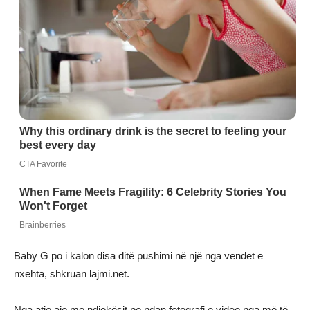
Baby G po i kalon disa ditë pushimi në një nga vendet e
nxehta, shkruan lajmi.net.
Nga atje ajo me ndjekësit po ndan fotografi e video nga më të