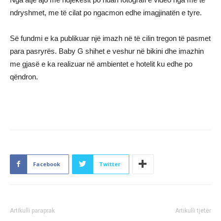
ndryshmet, me të cilat po ngacmon edhe imagjinatën e tyre.
Së fundmi e ka publikuar një imazh në të cilin tregon të pasmet
para pasryrës. Baby G shihet e veshur në bikini dhe imazhin
me gjasë e ka realizuar në ambientet e hotelit ku edhe po
qëndron.
Facebook
Twitter
Artikulli paraprak
Artikulli tjetër