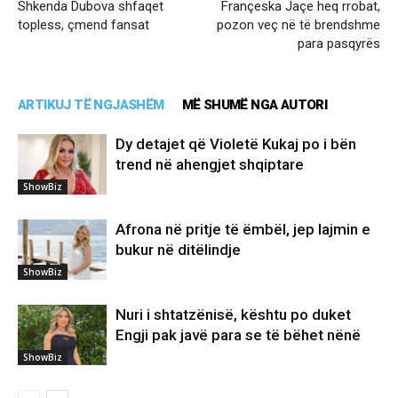
Shkenda Dubova shfaqet
Françeska Jaçe heq rrobat,
topless, çmend fansat
pozon veç në të brendshme
para pasqyrës
ARTIKUJ TË NGJASHËM
MË SHUMË NGA AUTORI
Dy detajet që Violetë Kukaj po i bën
trend në ahengjet shqiptare
ShowBiz
Afrona në pritje të ëmbël, jep lajmin e
bukur në ditëlindje
ShowBiz
Nuri i shtatzënisë, kështu po duket
Engji pak javë para se të bëhet nënë
ShowBiz