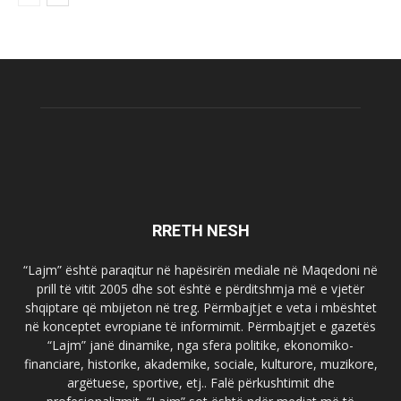
RRETH NESH
“Lajm” është paraqitur në hapësirën mediale në Maqedoni në
prill të vitit 2005 dhe sot është e përditshmja më e vjetër
shqiptare që mbijeton në treg. Përmbajtjet e veta i mbështet
në konceptet evropiane të informimit. Përmbajtjet e gazetës
“Lajm” janë dinamike, nga sfera politike, ekonomiko-
financiare, historike, akademike, sociale, kulturore, muzikore,
argëtuese, sportive, etj.. Falë përkushtimit dhe