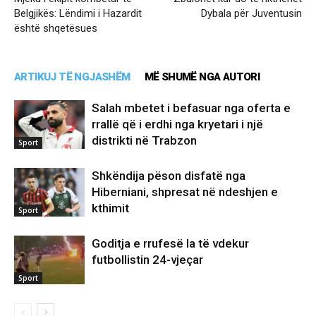
Belgjikës: Lëndimi i Hazardit
Dybala për Juventusin
është shqetësues
ARTIKUJ TË NGJASHËM
MË SHUMË NGA AUTORI
Salah mbetet i befasuar nga oferta e
rrallë që i erdhi nga kryetari i një
distrikti në Trabzon
Sport
Shkëndija pëson disfatë nga
Hiberniani, shpresat në ndeshjen e
kthimit
Sport
Goditja e rrufesë la të vdekur
futbollistin 24-vjeçar
Sport