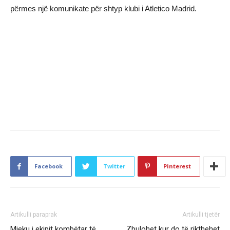
përmes një komunikate për shtyp klubi i Atletico Madrid.
Facebook
Twitter
Pinterest
Artikulli paraprak
Artikulli tjetër
Mjeku i ekipit kombëtar të
Zbulohet kur do të rikthehet