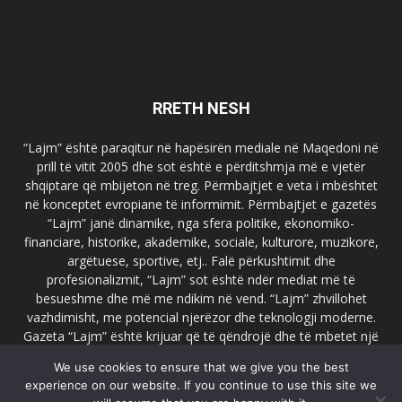
RRETH NESH
“Lajm” është paraqitur në hapësirën mediale në Maqedoni në
prill të vitit 2005 dhe sot është e përditshmja më e vjetër
shqiptare që mbijeton në treg. Përmbajtjet e veta i mbështet
në konceptet evropiane të informimit. Përmbajtjet e gazetës
“Lajm” janë dinamike, nga sfera politike, ekonomiko-
financiare, historike, akademike, sociale, kulturore, muzikore,
argëtuese, sportive, etj.. Falë përkushtimit dhe
profesionalizmit, “Lajm” sot është ndër mediat më të
besueshme dhe më me ndikim në vend. “Lajm” zhvillohet
vazhdimisht, me potencial njerëzor dhe teknologji moderne.
Gazeta “Lajm” është krijuar që të qëndrojë dhe të mbetet një
emër i dallueshëm në hapësirat ballkanike dhe evropiane. Ueb
We use cookies to ensure that we give you the best
faqja zyrtare e gazetës “Lajm”, www.lajmpress.org është një
experience on our website. If you continue to use this site we
ndër portalet më të njohur në Maqedoni.