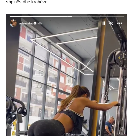
shpinës dhe krahëve.