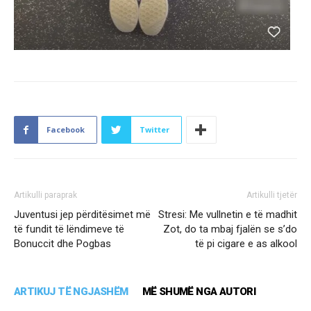
Facebook
Twitter
Artikulli paraprak
Artikulli tjetër
Juventusi jep përditësimet më
Stresi: Me vullnetin e të madhit
të fundit të lëndimeve të
Zot, do ta mbaj fjalën se s’do
Bonuccit dhe Pogbas
të pi cigare e as alkool
ARTIKUJ TË NGJASHËM
MË SHUMË NGA AUTORI