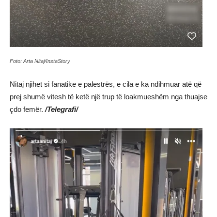
Foto: Arta Nitaj/InstaStory
Nitaj njihet si fanatike e palestrës, e cila e ka ndihmuar atë që
prej shumë vitesh të ketë një trup të loakmueshëm nga thuajse
çdo femër.
/Telegrafi/