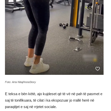
Foto: Arta Nitaj/InstaStory
E teksa e bën këtë, ajo kujdeset që të vë në pah të pasmet e
saj të tonifikuara, të cilat i ka ekspozuar jo rrallë herë në
paraqitjet e saj në rrjetet sociale.