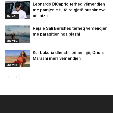
Leonardo DiCaprio tërheq vëmendjen
me pamjen e tij të re gjatë pushimeve
në Ibiza
ShowBiz
Reja e Sali Berishës tërheq vëmendjen
me paraqitjen nga plazhi
ShowBiz
Kur bukuria dhe stili bëhen një, Oriola
Marashi merr vëmendjen
ShowBiz