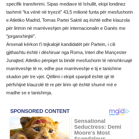
specifik transferimi. Sipas mediave të Ishullit, ekipi londinez
tashmë “ka vënë në tryezë” 43,5 milionë funta për mesfushorin
e Atletiko Madrid, Tomas Partei Saktë aq është edhe klauzola
për lirimin në marrëveshjen për internacionalin e Ganës me
“jorganxhinjtë”.
Arsenali kërkon t’i tejkalojë kandidatët për Partein, i cili
gjithashtu është i dëshiruar nga Roma, Interi dhe Mançester
Junajted. Atletiko përpiqet ta bindë mesfushorin të nënshkruajë
marrëveshje të re, edhe pse marrëveshje e tij e tanishme
skadon për tre vjet. Qëllimi i ekipit spanjoll është që të
përfshijnë klauzolë të re për lirim që është shumë më e
madhe se e tanishmja.