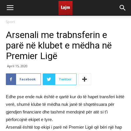
Sport
Arsenali me trabnsferin e
parë në klubet e mëdha në
Premier Ligë
April 15, 2020
Facebook
Twitter
Edhe pse ende nuk është e qartë kur do të hapet transferi këtë
verë, shumë klube të mëdha nuk janë të shqetësuara për
gjendjen financiare dhe tashmë mendojnë për atë si t’i
përforcojnë ekipet e tyre.
Arsenali është top ekipi i parë në Premier Ligë që bëri një hap