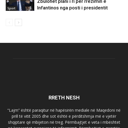
Zbulohet plani i ri për rrëzimin e
Infantinos nga posti i presidentit
Sport
RRETH NESH
“Lajm” është paraqitur në hapësirën mediale në Maqedoni në
prill të vitit 2005 dhe sot është e përditshmja më e vjetër
shqiptare që mbijeton në treg. Përmbajtjet e veta i mbështet