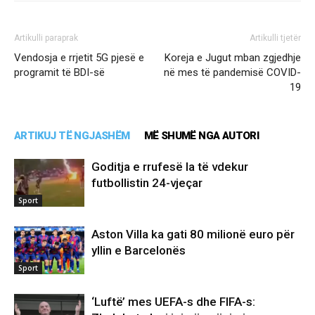
Artikulli paraprak
Artikulli tjetër
Vendosja e rrjetit 5G pjesë e
Koreja e Jugut mban zgjedhje
programit të BDI-së
në mes të pandemisë COVID-
19
ARTIKUJ TË NGJASHËM
MË SHUMË NGA AUTORI
Goditja e rrufesë la të vdekur
futbollistin 24-vjeçar
Sport
Aston Villa ka gati 80 milionë euro për
yllin e Barcelonës
Sport
‘Luftë’ mes UEFA-s dhe FIFA-s: