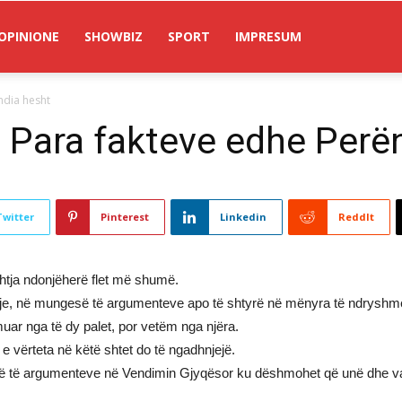
OPINIONE
SHOWBIZ
SPORT
IMPRESUM
ndia hesht
 Para fakteve edhe Perë
Twitter
Pinterest
Linkedin
ReddIt
shtja ndonjëherë flet më shumë.
hje, në mungesë të argumenteve apo të shtyrë në mënyra të ndryshme,
uar nga të dy palet, por vetëm nga njëra.
e vërteta në këtë shtet do të ngadhnjejë.
bazë të argumenteve në Vendimin Gjyqësor ku dëshmohet që unë dhe vaj