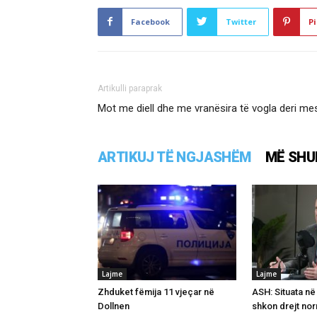
Facebook
Twitter
Pi
Artikulli paraprak
Mot me diell dhe me vranësira të vogla deri me
ARTIKUJ TË NGJASHËM
MË SHU
Lajme
Lajme
Zhduket fëmija 11 vjeçar në
ASH: Situata në
Dollnen
shkon drejt nor