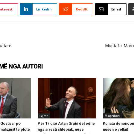
nterest
Linkedin
ReddIt
Email
satare
Mustafa: Marrë
MË NGA AUTORI
Lajme
Maqedoni
 Gostivar po
Për 17 ditë Artan Grubi del edhe
Kunata denoncon 
malizimit të plotë
nga arresti shtëpiak, nëse
nusen e vëllait