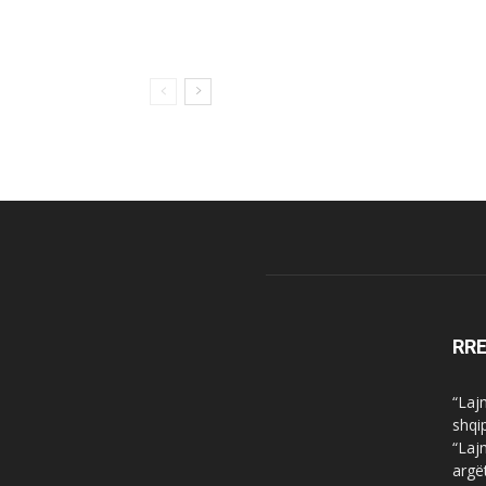
RR
“Laj
shqi
“Laj
argë