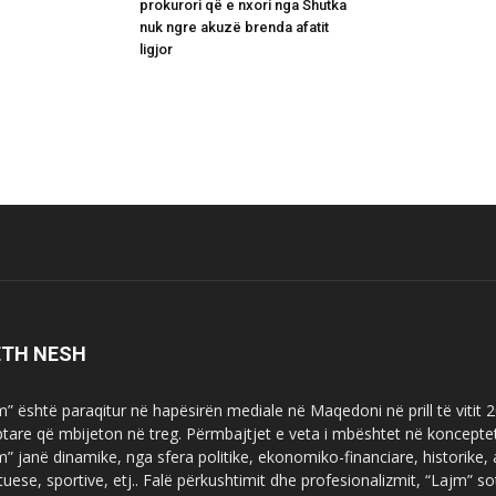
prokurori që e nxori nga Shutka
nuk ngre akuzë brenda afatit
ligjor
ETH NESH
m” është paraqitur në hapësirën mediale në Maqedoni në prill të vitit
ptare që mbijeton në treg. Përmbajtjet e veta i mbështet në koncepte
m” janë dinamike, nga sfera politike, ekonomiko-financiare, historike,
tuese, sportive, etj.. Falë përkushtimit dhe profesionalizmit, “Lajm