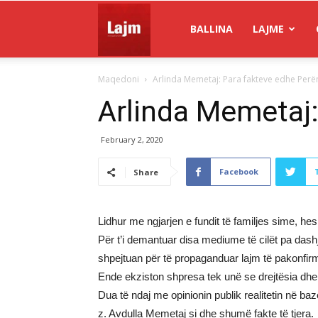
Gazeta
BALLINA
LAJME
Maqedoni
Arlinda Memetaj: Para fakteve edhe Perë
Lajm
Arlinda Memetaj:
February 2, 2020
Facebook
Share
Lidhur me ngjarjen e fundit të familjes sime, he
Për t’i demantuar disa mediume të cilët pa das
shpejtuan për të propaganduar lajm të pakonfirm
Ende ekziston shpresa tek unë se drejtësia dhe 
Dua të ndaj me opinionin publik realitetin në 
z. Avdulla Memetaj si dhe shumë fakte të tjera.