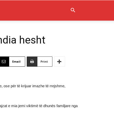
ndia hesht
Email
Print
 ose për të krijuar imazhe të rrejshme,
zat e mia jemi viktimë të dhunës familjare nga