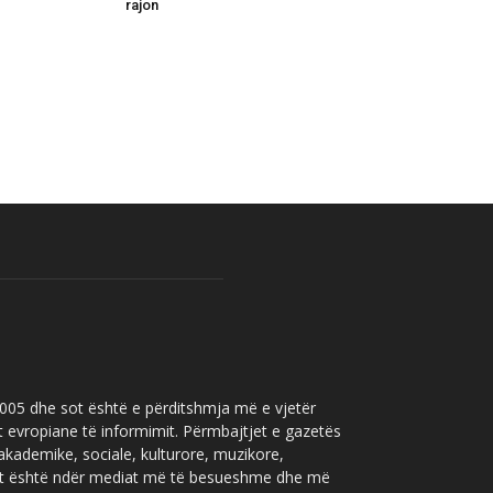
rajon
 2005 dhe sot është e përditshmja më e vjetër
t evropiane të informimit. Përmbajtjet e gazetës
 akademike, sociale, kulturore, muzikore,
” sot është ndër mediat më të besueshme dhe më