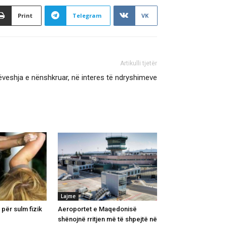
Print
Telegram
VK
Artikulli tjetër
veshja e nënshkruar, në interes të ndryshimeve
Lajme
për sulm fizik
Aeroportet e Maqedonisë
shënojnë rritjen më të shpejtë në