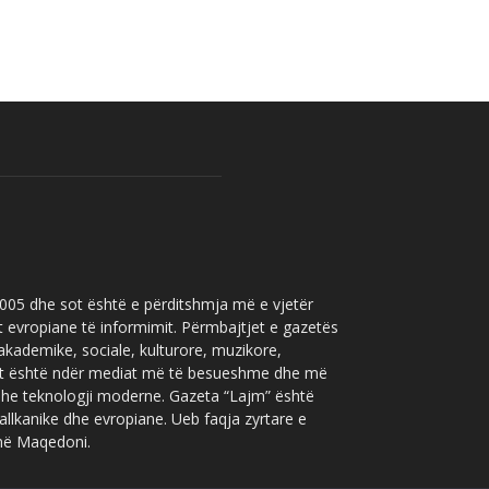
 2005 dhe sot është e përditshmja më e vjetër
t evropiane të informimit. Përmbajtjet e gazetës
 akademike, sociale, kulturore, muzikore,
” sot është ndër mediat më të besueshme dhe më
 dhe teknologji moderne. Gazeta “Lajm” është
allkanike dhe evropiane. Ueb faqja zyrtare e
 në Maqedoni.