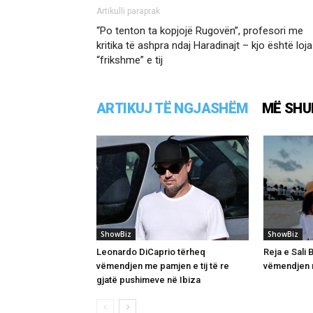
Artikulli paraprak
“Po tenton ta kopjojë Rugovën”, profesori me
kritika të ashpra ndaj Haradinajt – kjo është loja
“frikshme” e tij
ARTIKUJ TË NGJASHËM
MË SHU
ShowBiz
ShowBiz
Leonardo DiCaprio tërheq
Reja e Sali
vëmendjen me pamjen e tij të re
vëmendjen m
gjatë pushimeve në Ibiza