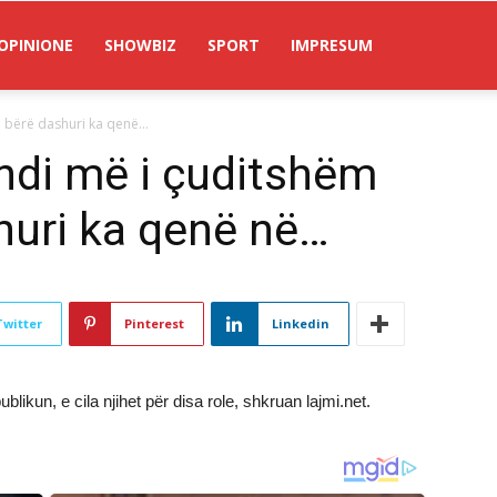
OPINIONE
SHOWBIZ
SPORT
IMPRESUM
 bërë dashuri ka qenë...
endi më i çuditshëm
huri ka qenë në…
Twitter
Pinterest
Linkedin
likun, e cila njihet për disa role, shkruan lajmi.net.