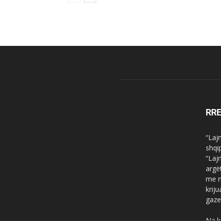
RR
“Laj
shqi
“Laj
argë
me n
krij
gaze
Na k