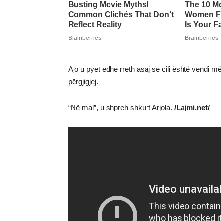
Ajo u pyet edhe rreth asaj se cili është vendi m
përgjigjej.
“Në mal”, u shpreh shkurt Arjola.
/Lajmi.net/