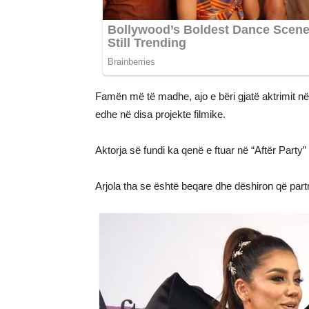
Famën më të madhe, ajo e bëri gjatë aktrimit në
edhe në disa projekte filmike.
Aktorja së fundi ka qenë e ftuar në “Aftër Party”
Arjola tha se është beqare dhe dëshiron që partne