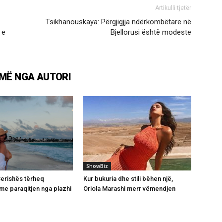
Artikulli tjetër
Tsikhanouskaya: Përgjigjja ndërkombëtare në
 e
Bjellorusi është modeste
MË NGA AUTORI
ShowBiz
 Berishës tërheq
Kur bukuria dhe stili bëhen një,
e paraqitjen nga plazhi
Oriola Marashi merr vëmendjen