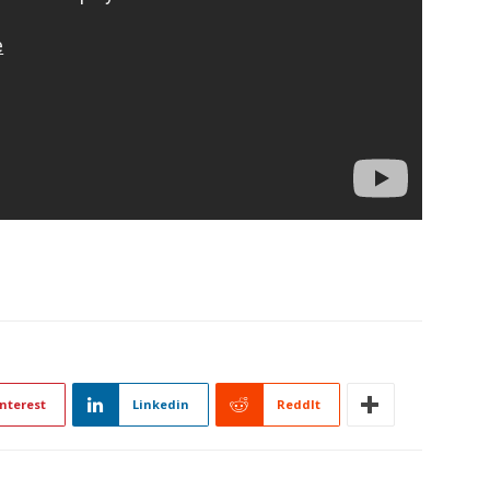
nterest
Linkedin
ReddIt