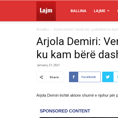
Gazeta
BALLINA
LAJME
ShowBiz
Arjola Demiri: Vendi më i çuditshëm ku kam
Lajm
Arjola Demiri: V
ku kam bërë das
January 27, 2021
Facebook
Share
Arjola Demiri është aktore shumë e njohur për pub