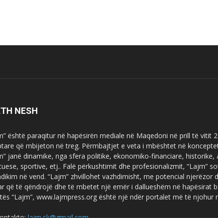
ETH NESH
m” është paraqitur në hapësirën mediale në Maqedoni në prill të vitit
ptare që mbijeton në treg. Përmbajtjet e veta i mbështet në koncepte
m” janë dinamike, nga sfera politike, ekonomiko-financiare, historike,
tuese, sportive, etj.. Falë përkushtimit dhe profesionalizmit, “Lajm
dikim në vend. “Lajm” zhvillohet vazhdimisht, me potencial njerëzor
uar që të qëndrojë dhe të mbetet një emër i dallueshëm në hapësirat b
tës “Lajm”, www.lajmpress.org është një ndër portalet më të njohur
ontakto:
lajm.sk@gmail.com