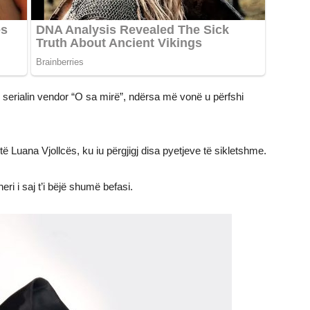
 serialin vendor “O sa mirë”, ndërsa më vonë u përfshi
 të Luana Vjollcës, ku iu përgjigj disa pyetjeve të sikletshme.
ri i saj t’i bëjë shumë befasi.