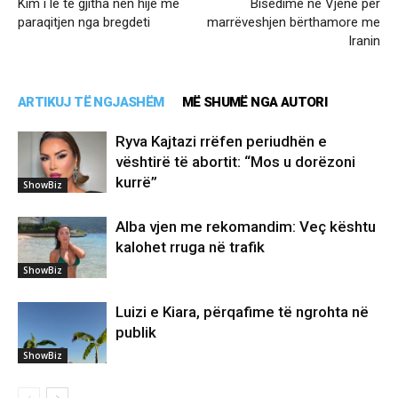
Kim i lë të gjitha nën hije me
Bisedime në Vjenë për
paraqitjen nga bregdeti
marrëveshjen bërthamore me
Iranin
ARTIKUJ TË NGJASHËM
MË SHUMË NGA AUTORI
Ryva Kajtazi rrëfen periudhën e
vështirë të abortit: “Mos u dorëzoni
kurrë”
ShowBiz
Alba vjen me rekomandim: Veç kështu
kalohet rruga në trafik
ShowBiz
Luizi e Kiara, përqafime të ngrohta në
publik
ShowBiz