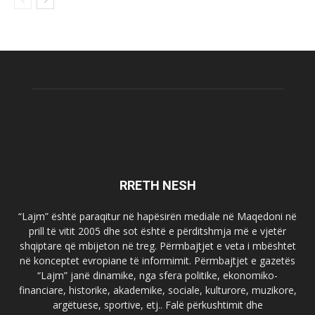
RRETH NESH
“Lajm” është paraqitur në hapësirën mediale në Maqedoni në
prill të vitit 2005 dhe sot është e përditshmja më e vjetër
shqiptare që mbijeton në treg. Përmbajtjet e veta i mbështet
në konceptet evropiane të informimit. Përmbajtjet e gazetës
“Lajm” janë dinamike, nga sfera politike, ekonomiko-
financiare, historike, akademike, sociale, kulturore, muzikore,
argëtuese, sportive, etj.. Falë përkushtimit dhe