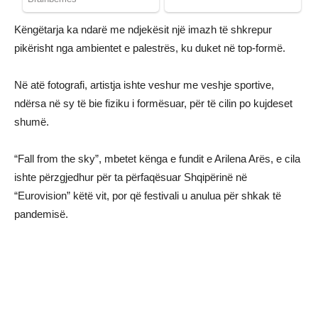
Këngëtarja ka ndarë me ndjekësit një imazh të shkrepur
pikërisht nga ambientet e palestrës, ku duket në top-formë.
Në atë fotografi, artistja ishte veshur me veshje sportive,
ndërsa në sy të bie fiziku i formësuar, për të cilin po kujdeset
shumë.
“Fall from the sky”, mbetet kënga e fundit e Arilena Arës, e cila
ishte përzgjedhur për ta përfaqësuar Shqipërinë në
“Eurovision” këtë vit, por që festivali u anulua për shkak të
pandemisë.