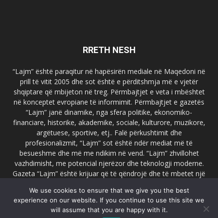
RRETH NESH
“Lajm” është paraqitur në hapësirën mediale në Maqedoni në
prill të vitit 2005 dhe sot është e përditshmja më e vjetër
shqiptare që mbijeton në treg. Përmbajtjet e veta i mbështet
në konceptet evropiane të informimit. Përmbajtjet e gazetës
“Lajm” janë dinamike, nga sfera politike, ekonomiko-
financiare, historike, akademike, sociale, kulturore, muzikore,
argëtuese, sportive, etj.. Falë përkushtimit dhe
profesionalizmit, “Lajm” sot është ndër mediat më të
besueshme dhe më me ndikim në vend. “Lajm” zhvillohet
vazhdimisht, me potencial njerëzor dhe teknologji moderne.
Gazeta “Lajm” është krijuar që të qëndrojë dhe të mbetet një
emër i dallueshëm në hapësirat ballkanike dhe evropiane. Ueb
We use cookies to ensure that we give you the best
faqja zyrtare e gazetës “Lajm”, www.lajmpress.org është një
experience on our website. If you continue to use this site we
ndër portalet më të njohur në Maqedoni.
will assume that you are happy with it.