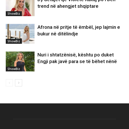
trend në ahengjet shqiptare
ShowBiz
Afrona në pritje të ëmbël, jep lajmin e
bukur në ditëlindje
ShowBiz
Nuri i shtatzënisë, kështu po duket
Engji pak javë para se të bëhet nënë
ShowBiz