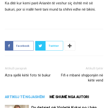
Ka ditë kur kemi parë Arianën të veshur siç është më së
bukuri, por si rrallë herë tani mund ta shihni edhe në bikini.
Facebook
Twitter
Artikulli paraprak
Artikulli tjetër
Azra sjellë këtë foto të bukur
Fifi e mbanë shqiponjën në
këtë vend
ARTIKUJ TË NGJASHËM
MË SHUMË NGA AUTORI
Dy detajet që Violetë Kukaj po i bën