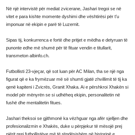
Në një intervistë për mediat zvicerane, Jashari tregoi se në
vitet e para kishte momente dyshimi dhe vështirësi për t’u
imponuar në ekipin e parë të Luzernit.
Sipas tij, konkurrenca e fortë dhe pritjet e mëdha e detyruan të
punonte edhe më shumë për të fituar vendin e titullarit,
transmeton
albinfo.ch
.
Futbollisti 23-vjeçar, që sot luan për AC Milan, tha se një nga
figurat që e ka frymëzuar më së shumti gjatë zhvillimit të tij ka
qenë kapiteni i Zvicrës, Granit Xhaka. Ai e përshkroi Xhakën si
model për mënyrën se si udhëheq ekipin, personalitetin në
fushë dhe mentalitetin fitues.
Jashari theksoi se gjithmonë ka vëzhguar nga afër sjelljen dhe
profesionalizmin e Xhakës, duke u përpjekur të mësojë prej
njërit prej futbollistëve më të rëndësishëm në historinë e