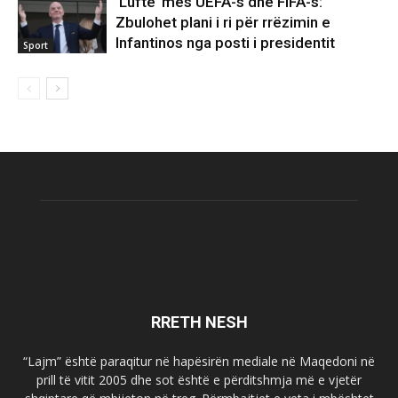
‘Luftë’ mes UEFA-s dhe FIFA-s:
Zbulohet plani i ri për rrëzimin e
Infantinos nga posti i presidentit
Sport
RRETH NESH
“Lajm” është paraqitur në hapësirën mediale në Maqedoni në
prill të vitit 2005 dhe sot është e përditshmja më e vjetër