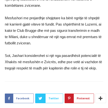
kombëtares zvicerane.
Mesfushori me prejardhje shqiptare ka bërë ngritje të shpejtë
në karrierë gjatë viteve të fundit. Pas shpërthimit te Luzerni, ai
kaloi te Club Brugge dhe më pas siguroi transferimin e madh
te Milani, duke u shndërruar në një nga emrat më premtues të
futbollit zviceran.
Sot, Jashari konsiderohet si një nga pasardhësit potencialë të
Xhakës në mesfushën e Zvicrës, edhe pse vetë ai vazhdon të
tregojë respekt të madh për kapitenin dhe rolin e tij në ekip.
Facebook
Twitter
Pinterest