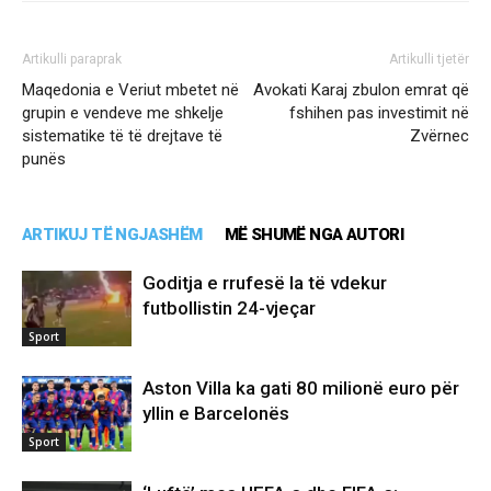
Artikulli paraprak
Artikulli tjetër
Maqedonia e Veriut mbetet në
Avokati Karaj zbulon emrat që
grupin e vendeve me shkelje
fshihen pas investimit në
sistematike të të drejtave të
Zvërnec
punës
ARTIKUJ TË NGJASHËM
MË SHUMË NGA AUTORI
Goditja e rrufesë la të vdekur
futbollistin 24-vjeçar
Sport
Aston Villa ka gati 80 milionë euro për
yllin e Barcelonës
Sport