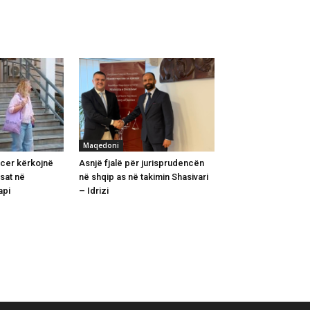
Maqedoni
cer kërkojnë
Asnjë fjalë për jurisprudencën
sat në
në shqip as në takimin Shasivari
api
– Idrizi