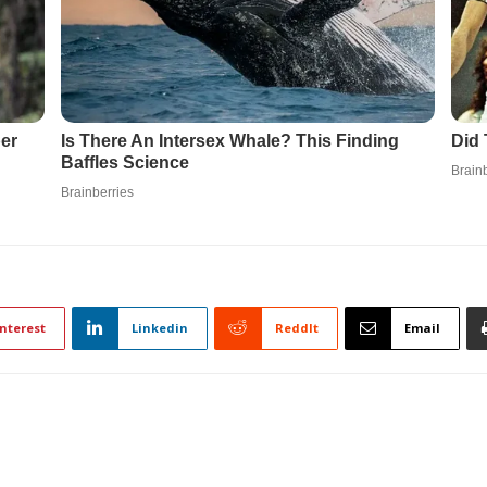
nterest
Linkedin
ReddIt
Email