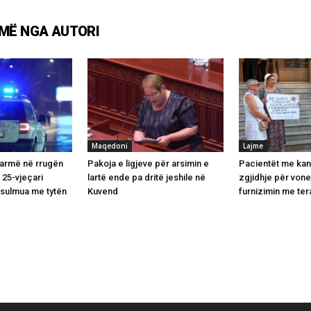
MË NGA AUTORI
Maqedoni
Lajme
armë në rrugën
Pakoja e ligjeve për arsimin e
Pacientët me kan
 25-vjeçari
lartë ende pa dritë jeshile në
zgjidhje për vone
sulmua me tytën
Kuvend
furnizimin me ter