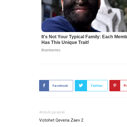
Facebook
Twitter
Pi
Artikulli paraprak
Votohet Qeveria Zaev 2