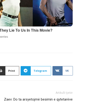
Print
Telegram
VK
Artikulli tjetër
Zaev: Do ta arsyetojmë besimin e qytetarëve