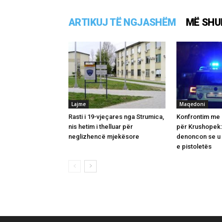
ARTIKUJ TË NGJASHËM
MË SHU
Lajme
Maqedoni
Rasti i 19-vjeçares nga Strumica,
Konfrontim me 
nis hetim i thelluar për
për Krushopek:
neglizhencë mjekësore
denoncon se u 
e pistoletës