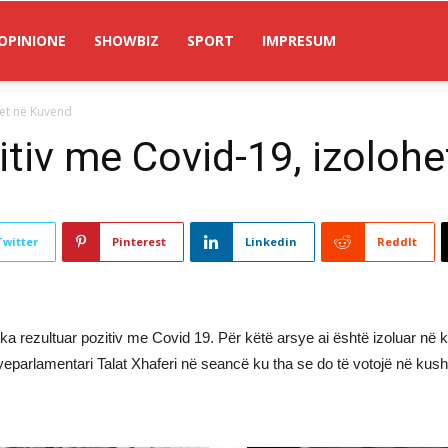
OPINIONE
SHOWBIZ
SPORT
IMPRESUM
het në Kuvend
itiv me Covid-19, izoloh
Twitter
Pinterest
Linkedin
ReddIt
a rezultuar pozitiv me Covid 19. Për këtë arsye ai është izoluar në k
yeparlamentari Talat Xhaferi në seancë ku tha se do të votojë në kus