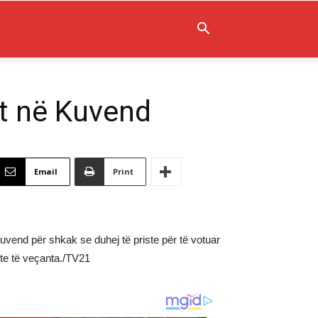
et në Kuvend
Email
Print
uvend për shkak se duhej të priste për të votuar
hte të veçanta./TV21