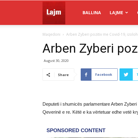
Gazeta
BALLINA
LAJME
Maqedoni
Arben Zyberi pozitiv me Covid-19, izolo
Lajm
Arben Zyberi poz
August 30, 2020
Facebook
Share
Deputeti i shumicës parlamentare Arben Zyberi k
Qeverinë e re. Këtë e ka vërtetuar edhe vetë kr