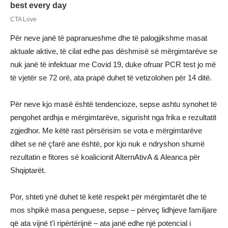
Për neve janë të papranueshme dhe të palogjikshme masat
aktuale aktive, të cilat edhe pas dëshmisë së mërgimtarëve se
nuk janë të infektuar me Covid 19, duke ofruar PCR test jo më
të vjetër se 72 orë, ata prapë duhet të vetizolohen për 14 ditë.
Për neve kjo masë është tendencioze, sepse ashtu synohet të
pengohet ardhja e mërgimtarëve, sigurisht nga frika e rezultatit
zgjedhor. Me këtë rast përsërisim se vota e mërgimtarëve
dihet se në çfarë ane është, por kjo nuk e ndryshon shumë
rezultatin e fitores së koalicionit AlternAtivA & Aleanca për
Shqiptarët.
Por, shteti ynë duhet të ketë respekt për mërgimtarët dhe të
mos shpikë masa penguese, sepse – përveç lidhjeve familjare
që ata vijnë t’i ripërtërijnë – ata janë edhe një potencial i