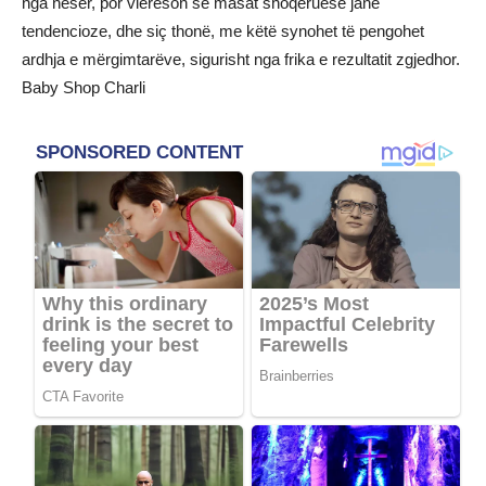
nga nesër, por vlerëson se masat shoqëruese janë
tendencioze, dhe siç thonë, me këtë synohet të pengohet
ardhja e mërgimtarëve, sigurisht nga frika e rezultatit zgjedhor.
Baby Shop Charli