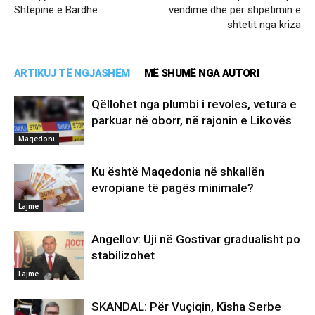
Shtëpinë e Bardhë
vendime dhe për shpëtimin e
shtetit nga kriza
ARTIKUJ TË NGJASHËM
MË SHUMË NGA AUTORI
Qëllohet nga plumbi i revoles, vetura e
parkuar në oborr, në rajonin e Likovës
Maqedoni
Ku është Maqedonia në shkallën
evropiane të pagës minimale?
Lajme
Angellov: Uji në Gostivar gradualisht po
stabilizohet
Lajme
SKANDAL: Për Vuçiqin, Kisha Serbe