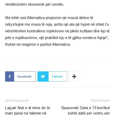
rëndësishëm ekonomik për vendin.
Me këtë rast Alternativa propozon që masat aktive të
ndryshojnë me masa të reja, ashtu që ata që hyjnë në shtet t’u
nënshtrohen kontrolleve mjekësore në pikën kufitare dhe kjo të
jetë e mjaftueshme, një praktikë kjo e të gjitha vendeve fqinje”,
thuhet në reagimin e partisë Alternativa.
Facebook
Twitter
Artikulli paraprak
Artikulli tjetër
Lajçak: Nuk e di nëse do të
Spasovski: Data e 15 korrikut
marr pjesë në takimin në
është datë për votim, për