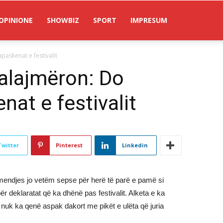
OPINIONE
SHOWBIZ
SPORT
IMPRESUM
paskenat e festivalit
ralajmëron: Do
nat e festivalit
Twitter
Pinterest
Linkedin
ëmendjes jo vetëm sepse për herë të parë e pamë si
r deklaratat që ka dhënë pas festivalit. Alketa e ka
nuk ka qenë aspak dakort me pikët e ulëta që juria