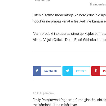
Ditën e sotme moderatorja ka bërë edhe një njof
ndodhur në prapaskenat e festivalit në kanalin e
“Jam produkt i skuadres sime qe kujdeset me a
Alketa Vejsiu Official Docu Fest! Gjithcka ka nd
Facebook
Twitter
Pi
Artikulli paraprak
Emily Ratajkowski ‘ngacmon’ imagjinatën, shfa
me këmishë të pa mbërthyer