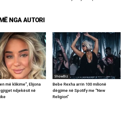
MË NGA AUTORI
ShowBiz
en më klikime”, Elijona
Bebe Rexha arrin 100 milionë
rgjigjet ndjekësit në
dëgjime në Spotify me “New
ike
Religion”