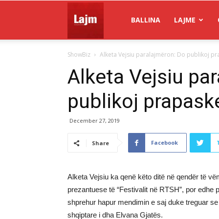
Gazeta
BALLINA
LAJME
ShowBiz
Alketa Vejsiu paralajmëron: Do publikoj pra
Lajm
Alketa Vejsiu pa
publikoj prapaske
December 27, 2019
Facebook
Share
Alketa Vejsiu ka qenë këto ditë në qendër të v
prezantuese të “Festivalit në RTSH”, por edhe pë
shprehur hapur mendimin e saj duke treguar se 
shqiptare i dha Elvana Gjatës.