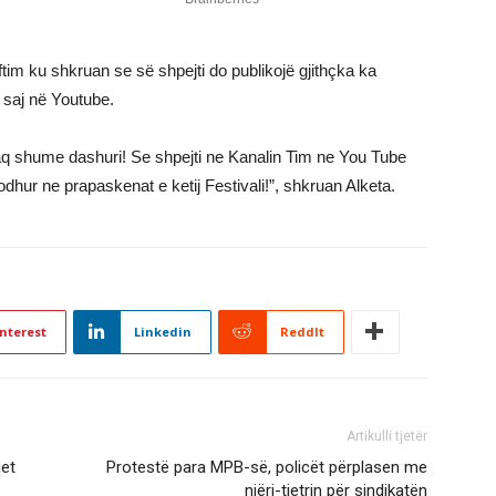
tim ku shkruan se së shpejti do publikojë gjithçka ka
 saj në Youtube.
q shume dashuri! Se shpejti ne Kanalin Tim ne You Tube
odhur ne prapaskenat e ketij Festivali!”, shkruan Alketa.
nterest
Linkedin
ReddIt
Artikulli tjetër
qet
Protestë para MPB-së, policët përplasen me
njëri-tjetrin për sindikatën