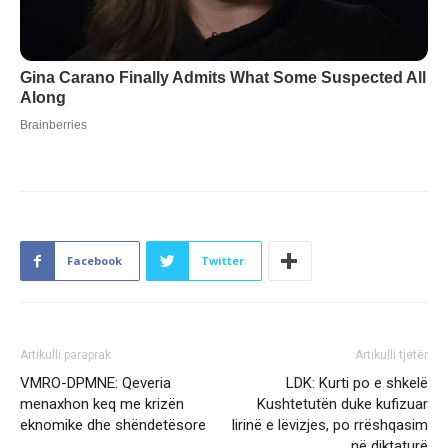
Facebook
Twitter
Artikulli paraprak
Artikulli tjetër
VMRO-DPMNE: Qeveria
LDK: Kurti po e shkelë
menaxhon keq me krizën
Kushtetutën duke kufizuar
eknomike dhe shëndetësore
lirinë e lëvizjes, po rrëshqasim
në diktaturë