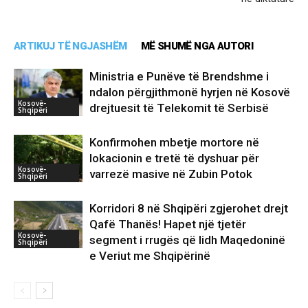
ARTIKUJ TË NGJASHËM
MË SHUMË NGA AUTORI
Ministria e Punëve të Brendshme i
ndalon përgjithmonë hyrjen në Kosovë
Kosovë-
drejtuesit të Telekomit të Serbisë
Shqipëri
Konfirmohen mbetje mortore në
lokacionin e tretë të dyshuar për
Kosovë-
varrezë masive në Zubin Potok
Shqipëri
Korridori 8 në Shqipëri zgjerohet drejt
Qafë Thanës! Hapet një tjetër
Kosovë-
segment i rrugës që lidh Maqedoninë
Shqipëri
e Veriut me Shqipërinë