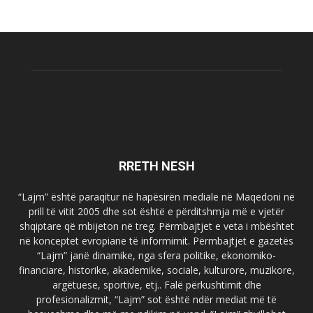
RRETH NESH
“Lajm” është paraqitur në hapësirën mediale në Maqedoni në
prill të vitit 2005 dhe sot është e përditshmja më e vjetër
shqiptare që mbijeton në treg. Përmbajtjet e veta i mbështet
në konceptet evropiane të informimit. Përmbajtjet e gazetës
“Lajm” janë dinamike, nga sfera politike, ekonomiko-
financiare, historike, akademike, sociale, kulturore, muzikore,
argëtuese, sportive, etj.. Falë përkushtimit dhe
profesionalizmit, “Lajm” sot është ndër mediat më të