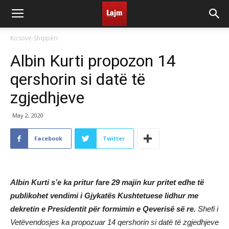
Kosovë-Shqipëri
Albin Kurti propozon 14
qershorin si datë të
zgjedhjeve
May 2, 2020
Facebook
Twitter
Albin Kurti s’e ka pritur fare 29 majin kur pritet edhe të
publikohet vendimi i Gjykatës Kushtetuese lidhur me
dekretin e Presidentit për formimin e Qeverisë së re.
Shefi i
Vetëvendosjes ka propozuar 14 qershorin si datë të zgjedhjeve