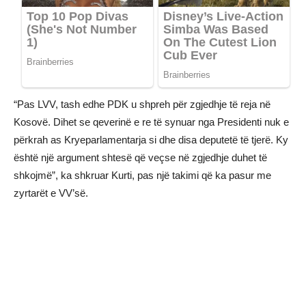
“Pas LVV, tash edhe PDK u shpreh për zgjedhje të reja në
Kosovë. Dihet se qeverinë e re të synuar nga Presidenti nuk e
përkrah as Kryeparlamentarja si dhe disa deputetë të tjerë. Ky
është një argument shtesë që veçse në zgjedhje duhet të
shkojmë”, ka shkruar Kurti, pas një takimi që ka pasur me
zyrtarët e VV’së.