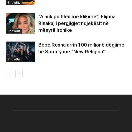
ShowBiz
“A nuk po blen më klikime”, Elijona
Binakaj i përgjigjet ndjekësit në
mënyrë ironike
ShowBiz
Bebe Rexha arrin 100 milionë dëgjime
në Spotify me “New Religion”
ShowBiz