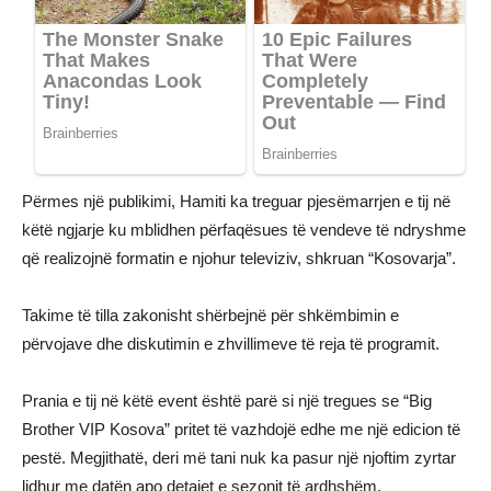
Përmes një publikimi, Hamiti ka treguar pjesëmarrjen e tij në
këtë ngjarje ku mblidhen përfaqësues të vendeve të ndryshme
që realizojnë formatin e njohur televiziv, shkruan “Kosovarja”.
Takime të tilla zakonisht shërbejnë për shkëmbimin e
përvojave dhe diskutimin e zhvillimeve të reja të programit.
Prania e tij në këtë event është parë si një tregues se “Big
Brother VIP Kosova” pritet të vazhdojë edhe me një edicion të
pestë. Megjithatë, deri më tani nuk ka pasur një njoftim zyrtar
lidhur me datën apo detajet e sezonit të ardhshëm.