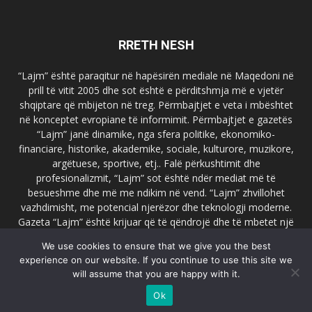
RRETH NESH
“Lajm” është paraqitur në hapësirën mediale në Maqedoni në
prill të vitit 2005 dhe sot është e përditshmja më e vjetër
shqiptare që mbijeton në treg. Përmbajtjet e veta i mbështet
në konceptet evropiane të informimit. Përmbajtjet e gazetës
“Lajm” janë dinamike, nga sfera politike, ekonomiko-
financiare, historike, akademike, sociale, kulturore, muzikore,
argëtuese, sportive, etj.. Falë përkushtimit dhe
profesionalizmit, “Lajm” sot është ndër mediat më të
besueshme dhe më me ndikim në vend. “Lajm” zhvillohet
vazhdimisht, me potencial njerëzor dhe teknologji moderne.
Gazeta “Lajm” është krijuar që të qëndrojë dhe të mbetet një
emër i dallueshëm në hapësirat ballkanike dhe evropiane. Ueb
We use cookies to ensure that we give you the best
faqja zyrtare e gazetës “Lajm”, www.lajmpress.org është një
experience on our website. If you continue to use this site we
ndër portalet më të njohur në Maqedoni.
will assume that you are happy with it.
Na kontakto:
lajm.sk@gmail.com
Ok