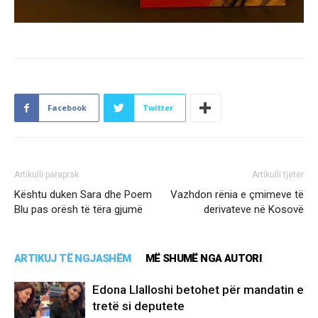
Facebook
Twitter
Artikulli paraprak
Artikulli tjetër
Kështu duken Sara dhe Poem
Vazhdon rënia e çmimeve të
Blu pas orësh të tëra gjumë
derivateve në Kosovë
ARTIKUJ TË NGJASHËM
MË SHUMË NGA AUTORI
Edona Llalloshi betohet për mandatin e
tretë si deputete