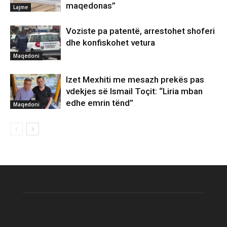
maqedonas”
Lajme
Voziste pa patentë, arrestohet shoferi
dhe konfiskohet vetura
Maqedoni
Izet Mexhiti me mesazh prekës pas
vdekjes së Ismail Toçit: “Liria mban
edhe emrin tënd”
Maqedoni