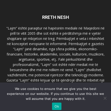
RRETH NESH
“Lajm” është paraqitur në hapësirën mediale në Maqedoni në
prill të vitit 2005 dhe sot është e përditshmja më e vjetër
shqiptare që mbijeton në treg. Përmbajtjet e veta i mbështet
në konceptet evropiane të informimit. Përmbajtjet e gazetës
“Lajm” janë dinamike, nga sfera politike, ekonomiko-
financiare, historike, akademike, sociale, kulturore, muzikore,
argëtuese, sportive, etj.. Falë përkushtimit dhe
profesionalizmit, “Lajm” sot është ndër mediat më të
besueshme dhe më me ndikim në vend. “Lajm” zhvillohet
vazhdimisht, me potencial njerëzor dhe teknologji moderne.
Gazeta “Lajm” është krijuar që të qëndrojë dhe të mbetet një
emër i dallueshëm në hapësirat ballkanike dhe evropiane. Ueb
We use cookies to ensure that we give you the best
faqja zyrtare e gazetës “Lajm”, www.lajmpress.org është një
experience on our website. If you continue to use this site we
ndër portalet më të njohur në Maqedoni.
will assume that you are happy with it.
Na kontakto:
lajm.sk@gmail.com
Ok