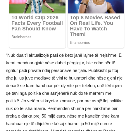
“Nuk dua t’i aktualizojë pasi që këto janë lajme të rrejshme. E
kemi menduar gjatë nëse duhet përgjigjur, bile edhe për të
ngritur padi private ndaj personave në fjalë. Publikisht ju ftoj
dhe ju lus juve mediave të vini të hulumtoni dhe nëse gjeni një
denarë se kam harxhuar për dy vite për telefon, unë tërhiqem
që tani nga politika dhe asnjëherë nuk do të merrem me
politikë. Jo vetëm si kryetar komune, por me asnjë lloj politike
nuk do të isha marrë. Përmenden shuma për harxhime për
dreka e darka prej 50 mijë euro, nëse me kartelën time kam
harxhuar një të dhjetën e kësaj shume, jo 50 mijë euro e