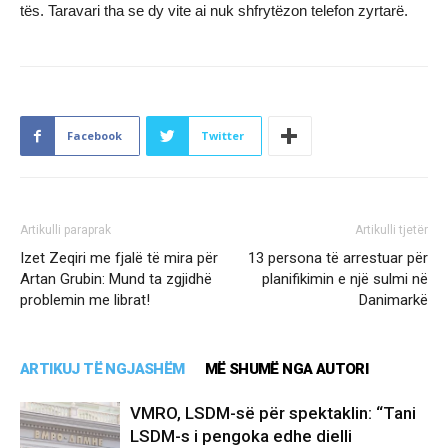
tës. Taravari tha se dy vite ai nuk shfrytëzon telefon zyrtarë.
Facebook
Twitter
Artikulli paraprak
Artikulli tjetër
Izet Zeqiri me fjalë të mira për
13 persona të arrestuar për
Artan Grubin: Mund ta zgjidhë
planifikimin e një sulmi në
problemin me librat!
Danimarkë
ARTIKUJ TË NGJASHËM
MË SHUMË NGA AUTORI
VMRO, LSDM-së për spektaklin: “Tani
LSDM-s i pengoka edhe dielli