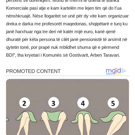
përsëris se dorëhiqem. Mund të merrni të dhëna te Banka
Komerciale pasi atje e kam kartelën me lejen tim që do t’ua
nënshkruajë. Nëse llogaritet se unë për dy vite kam organizuar
dreka e darka me profesorët maqedonas, shqipëtarë e turq ku
janë harxhuar nga tre deri në katër mijë euro, kanë qenë
dhuratë për këta persona të cilët janë pensionistë të arsimit në
qytetin tonë, por prapë nuk mblidhet shuma që e përmend
BDI”, tha kryetari i Komunës së Gostivarit, Arben Taravari.