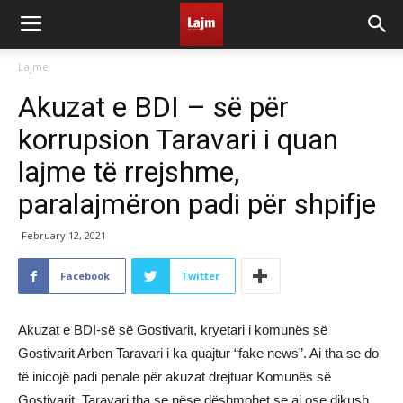
Lajme
Akuzat e BDI – së për
korrupsion Taravari i quan
lajme të rrejshme,
paralajmëron padi për shpifje
February 12, 2021
Facebook
Twitter
Akuzat e BDI-së së Gostivarit, kryetari i komunës së
Gostivarit Arben Taravari i ka quajtur “fake news”. Ai tha se do
të inicojë padi penale për akuzat drejtuar Komunës së
Gostivarit. Taravari tha se nëse dëshmohet se ai ose dikush