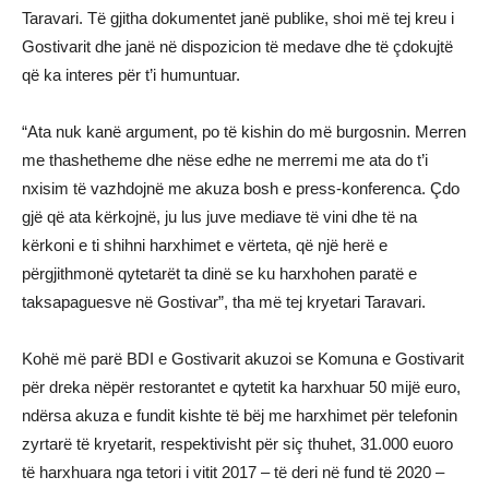
Taravari. Të gjitha dokumentet janë publike, shoi më tej kreu i
Gostivarit dhe janë në dispozicion të medave dhe të çdokujtë
që ka interes për t’i humuntuar.
“Ata nuk kanë argument, po të kishin do më burgosnin. Merren
me thashetheme dhe nëse edhe ne merremi me ata do t’i
nxisim të vazhdojnë me akuza bosh e press-konferenca. Çdo
gjë që ata kërkojnë, ju lus juve mediave të vini dhe të na
kërkoni e ti shihni harxhimet e vërteta, që një herë e
përgjithmonë qytetarët ta dinë se ku harxhohen paratë e
taksapaguesve në Gostivar”, tha më tej kryetari Taravari.
Kohë më parë BDI e Gostivarit akuzoi se Komuna e Gostivarit
për dreka nëpër restorantet e qytetit ka harxhuar 50 mijë euro,
ndërsa akuza e fundit kishte të bëj me harxhimet për telefonin
zyrtarë të kryetarit, respektivisht për siç thuhet, 31.000 euoro
të harxhuara nga tetori i vitit 2017 – të deri në fund të 2020 –