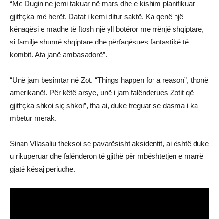
“Me Dugin ne jemi takuar në mars dhe e kishim planifikuar
gjithçka më herët. Datat i kemi ditur saktë. Ka qenë një
kënaqësi e madhe të ftosh një yll botëror me rrënjë shqiptare,
si familje shumë shqiptare dhe përfaqësues fantastikë të
kombit. Ata janë ambasadorë”.
“Unë jam besimtar në Zot. “Things happen for a reason”, thonë
amerikanët. Për këtë arsye, unë i jam falënderues Zotit që
gjithçka shkoi siç shkoi”, tha ai, duke treguar se dasma i ka
mbetur merak.
Sinan Vllasaliu theksoi se pavarësisht aksidentit, ai është duke
u rikuperuar dhe falënderon të gjithë për mbështetjen e marrë
gjatë kësaj periudhe.