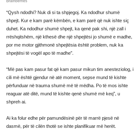
“Qysh ndodhi? Nuk di si ta shpjegoj. Ka ndodhur shumë
shpejt. Kur e kam parë këmbën, e kam parë që nuk ishte siç
duhet. Ka ndodhur shumë shpejt, ka qenë pak shi, një zall i
rrëshqitshëm, një kthesë dhe një shpejtësi jo shumë e madhe,
por me motor gjithmonë shpejtësia është problem, nuk ka
shpejtësi të vogël apo të madhe”.
“Më pas kam pasur fat që kam pasur mikun tim anesteziolog, i
cili më është gjendur në atë moment, sepse mund të kishte
përfunduar në trauma shumë më të mëdha. Po të mos ishte
reaguar atë ditë, mund të kishte qenë shumë më keq”, u
shpreh ai.
Ai ka folur edhe për pamundësinë për të marrë pjesë në
dasmë, për të cilën thotë se ishte planifikuar më herët.