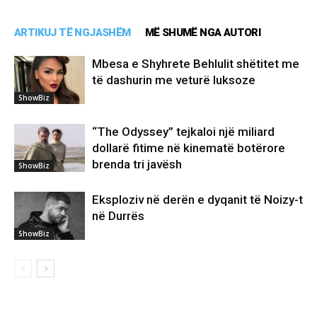
ARTIKUJ TË NGJASHËM
MË SHUMË NGA AUTORI
Mbesa e Shyhrete Behlulit shëtitet me
të dashurin me veturë luksoze
ShowBiz
“The Odyssey” tejkaloi një miliard
dollarë fitime në kinematë botërore
brenda tri javësh
ShowBiz
Eksploziv në derën e dyqanit të Noizy-t
në Durrës
ShowBiz