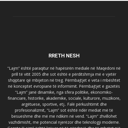
RRETH NESH
“Lajm” është paraqitur në hapësirën mediale në Maqedoni në
prill të vitit 2005 dhe sot është e përditshmja më e vjetër
shqiptare që mbijeton në treg. Përmbajtjet e veta i mbështet
në konceptet evropiane të informimit. Përmbajtjet e gazetës
“Lajm” janë dinamike, nga sfera politike, ekonomiko-
financiare, historike, akademike, sociale, kulturore, muzikore,
argëtuese, sportive, etj.. Falë përkushtimit dhe
profesionalizmit, “Lajm” sot është ndër mediat më të
besueshme dhe më me ndikim në vend. “Lajm” zhvillohet
vazhdimisht, me potencial njerëzor dhe teknologji moderne.