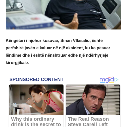
Këngëtari i njohur kosovar, Sinan Vllasaliu, është
përfshirë javën e kaluar në një aksident, ku ka pësuar
lëndime dhe i është nënshtruar edhe një ndërhyrjeje
kirurgjikale.