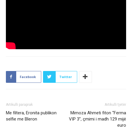
Facebook
Twitter
Artikulli paraprak
Artikulli tjetër
Me filtera, Eronita publikon
Mimoza Ahmeti fiton “Ferma
selfie me Bleron
VIP 3”, çmimi i madh 129 mijë
euro