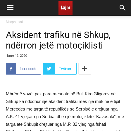
Maqedoni
Aksident trafiku në Shkup,
ndërron jetë motoçiklisti
June 19, 2020
Facebook
Twitter
Mbrëmë vovë, pak para mesnate në Bul. Kiro Gligorov në
Shkup ka ndodhur një aksident trafiku mes një makinë e tipit
Mercedes me targa të republikës së Serbisë e drejtuar nga
A.K. 41 vjeçar nga Serbia, dhe një motoçiklete “Kavasaki”, me
targa atë Shkupit drejtuar nga M.P. 32 vjeç nga fshati