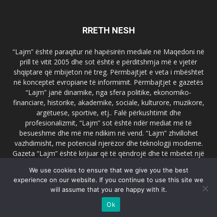
RRETH NESH
“Lajm” është paraqitur në hapësirën mediale në Maqedoni në
prill të vitit 2005 dhe sot është e përditshmja më e vjetër
shqiptare që mbijeton në treg. Përmbajtjet e veta i mbështet
në konceptet evropiane të informimit. Përmbajtjet e gazetës
“Lajm” janë dinamike, nga sfera politike, ekonomiko-
financiare, historike, akademike, sociale, kulturore, muzikore,
argëtuese, sportive, etj.. Falë përkushtimit dhe
profesionalizmit, “Lajm” sot është ndër mediat më të
besueshme dhe më me ndikim në vend. “Lajm” zhvillohet
vazhdimisht, me potencial njerëzor dhe teknologji moderne.
Gazeta “Lajm” është krijuar që të qëndrojë dhe të mbetet një
emër i dallueshëm në hapësirat ballkanike dhe evropiane. Ueb
We use cookies to ensure that we give you the best
faqja zyrtare e gazetës “Lajm”, www.lajmpress.org është një
experience on our website. If you continue to use this site we
ndër portalet më të njohur në Maqedoni.
will assume that you are happy with it.
Na kontakto:
lajm.sk@gmail.com
Ok