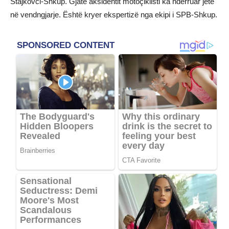
Stajkovci-Shkup. Gjatë aksidentit motoçiklisti ka ndërruar jetë
në vendngjarje. Është kryer ekspertizë nga ekipi i SPB-Shkup.