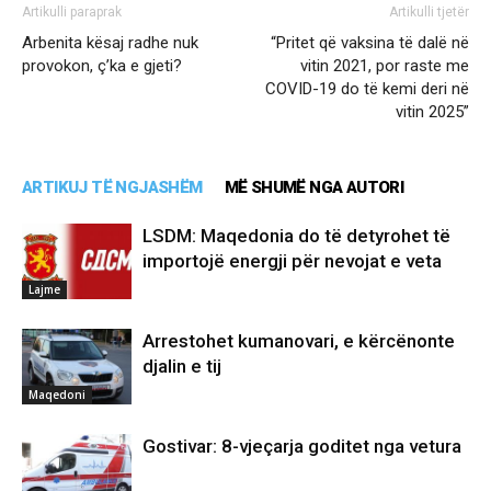
Artikulli paraprak
Artikulli tjetër
Arbenita kësaj radhe nuk
“Pritet që vaksina të dalë në
provokon, ç’ka e gjeti?
vitin 2021, por raste me
COVID-19 do të kemi deri në
vitin 2025”
ARTIKUJ TË NGJASHËM
MË SHUMË NGA AUTORI
LSDM: Maqedonia do të detyrohet të
importojë energji për nevojat e veta
Lajme
Arrestohet kumanovari, e kërcënonte
djalin e tij
Maqedoni
Gostivar: 8-vjeçarja goditet nga vetura