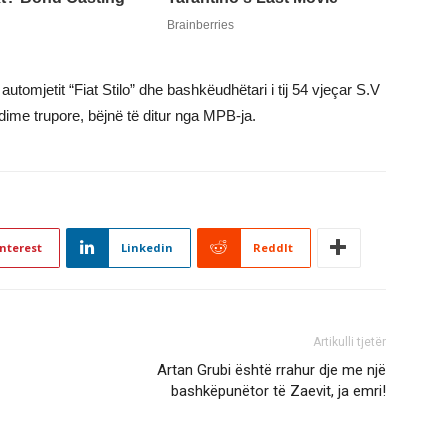
utomjetit “Fiat Stilo” dhe bashkëudhëtari i tij 54 vjeçar S.V
ndime trupore, bëjnë të ditur nga MPB-ja.
nterest
Linkedin
ReddIt
Artikulli tjetër
Artan Grubi është rrahur dje me një
bashkëpunëtor të Zaevit, ja emri!