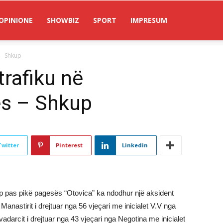
OPINIONE
SHOWBIZ
SPORT
IMPRESUM
 – Shkup
trafiku në
es – Shkup
Twitter
Pinterest
Linkedin
p pas pikë pagesës “Otovica” ka ndodhur një aksident
 Manastirit i drejtuar nga 56 vjeçari me inicialet V.V nga
adarcit i drejtuar nga 43 vjeçari nga Negotina me inicialet