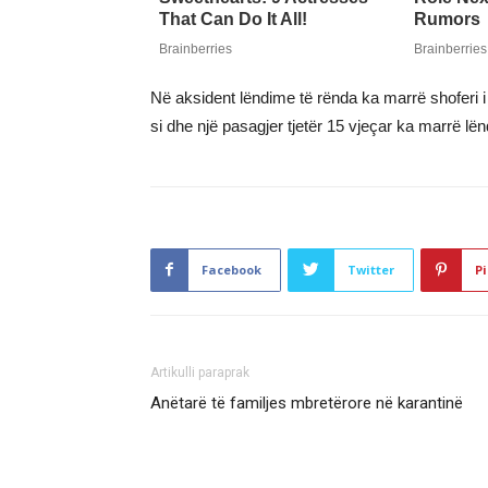
Në aksident lëndime të rënda ka marrë shoferi i a
si dhe një pasagjer tjetër 15 vjeçar ka marrë lë
Facebook
Twitter
Pi
Artikulli paraprak
Anëtarë të familjes mbretërore në karantinë