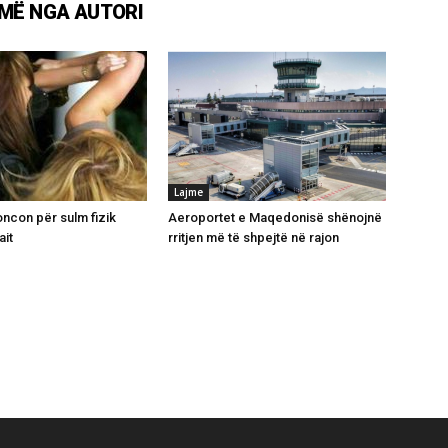
MË NGA AUTORI
Lajme
ncon për sulm fizik
Aeroportet e Maqedonisë shënojnë
ait
rritjen më të shpejtë në rajon