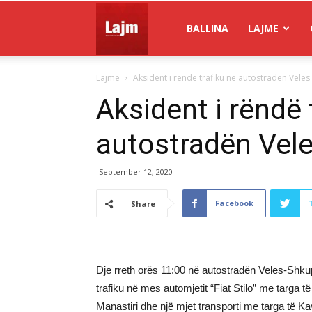
Gazeta
BALLINA
LAJME
Lajme
Aksident i rëndë trafiku në autostradën Veles
Lajm
Aksident i rëndë 
autostradën Vel
September 12, 2020
Facebook
Share
Dje rreth orës 11:00 në autostradën Veles-Shku
trafiku në mes automjetit “Fiat Stilo” me targa të
Manastiri dhe një mjet transporti me targa të Kav