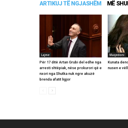
ARTIKUJ TË NGJASHËM
MË SHU
Lajme
Maqedoni
Për 17 ditë Artan Grubi del edhe nga
Kunata deno
arresti shtëpiak, nëse prokurori që e
nusen e vëll
nxori nga Shutka nuk ngre akuzë
brenda afatit ligjor