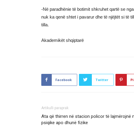
-Në paradhënie të botimit shkruhet qartë se nga c
nuk ka qenë shtet i pavarur dhe të njëjtët si të ti
tilla.
Akademikët shqiptarë
Facebook
Twitter
Pi
Artikulli paraprak
Ata që thirren në stacion policor të lajmërojnë 
psiqike apo dhunë fizike