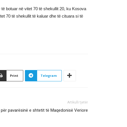
 të botuar në vitet 70 të shekullit 20, ku Kosova
et 70 të shekullit të kaluar dhe të cituara si të
Print
Telegram
Artikulli tjetër
 për pavarësinë e shtetit të Maqedonisë Veriore