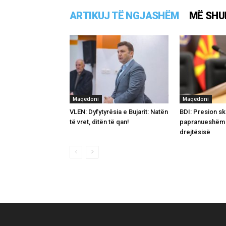
ARTIKUJ TË NGJASHËM
MË SHU
Maqedoni
Maqedoni
VLEN: Dyfytyrësia e Bujarit: Natën
BDI: Presion sk
të vret, ditën të qan!
papranueshëm 
drejtësisë