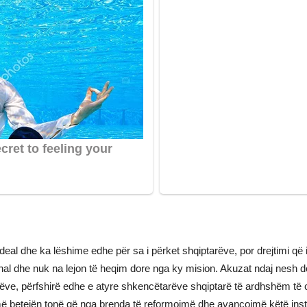
al dhe ka lëshime edhe për sa i përket shqiptarëve, por drejtimi që 
 final dhe nuk na lejon të heqim dore nga ky mision. Akuzat ndaj nesh 
ve, përfshirë edhe e atyre shkencëtarëve shqiptarë të ardhshëm të cilët
jmë betejën tonë që nga brenda të reformojmë dhe avancojmë këtë inst