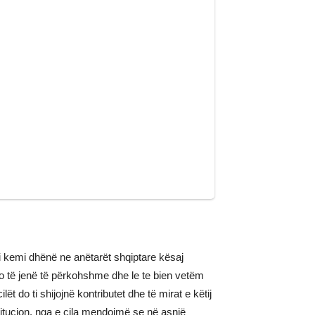
i kemi dhënë ne anëtarët shqiptare kësaj
do të jenë të përkohshme dhe le te bien vetëm
 do ti shijojnë kontributet dhe të mirat e këtij
itucion, nga e cila mendojmë se në asnjë