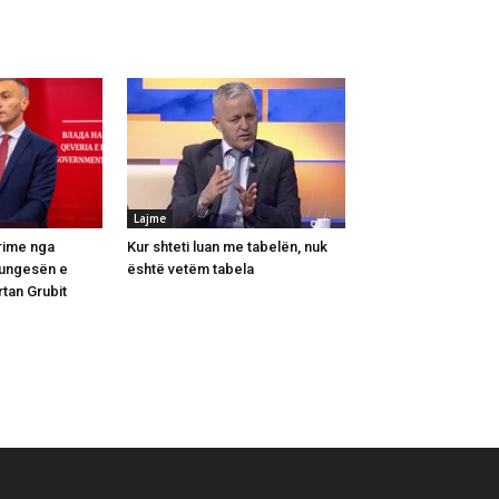
Lajme
rime nga
Kur shteti luan me tabelën, nuk
mungesën e
është vetëm tabela
tan Grubit