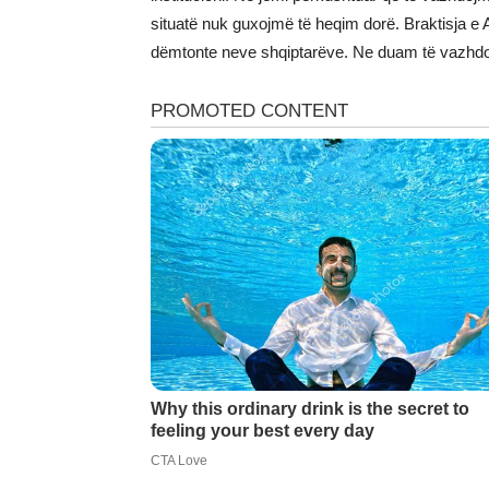
situatë nuk guxojmë të heqim dorë. Braktisja 
dëmtonte neve shqiptarëve. Ne duam të vazhdoj