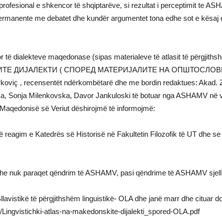
rofesional e shkencor të shqiptarëve, si rezultat i perceptimit te A
 permanente me debatet dhe kundër argumentet tona edhe sot e kësaj d
 të dialekteve maqedonase (sipas materialeve të atlasit të përgjithshë
ТЕ ДИЈАЛЕКТИ ( СПОРЕД МАТЕРИЈАЛИТЕ НА ОПШТОСЛОВ
koviç , recensentët ndërkombëtarë dhe me bordin redaktues: Akad. Z
Sonja Milenkovska, Davor Jankuloski të botuar nga ASHAMV në viti
Maqedonisë së Veriut dëshirojmë të informojmë:
ë reagim e Katedrës së Historisë në Fakultetin Filozofik të UT dhe s
ëve dhe nuk paraqet qëndrim të ASHAMV, pasi qëndrime të ASHAMV sje
Sllavistikë të përgjithshëm linguistikë- OLA dhe janë marr dhe cituar 
Lingvistichki-atlas-na-makedonskite-dijalekti_spored-OLA.pdf