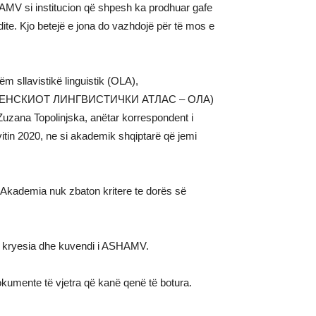
SHAMV si institucion që shpesh ka prodhuar gafe
ite. Kjo betejë e jona do vazhdojë për të mos e
m sllavistikë linguistik (OLA),
ЕНСКИОТ ЛИНГВИСТИЧКИ АТЛАС – ОЛА)
uzana Topolinjska, anëtar korrespondent i
n 2020, ne si akademik shqiptarë që jemi
e Akademia nuk zbaton kritere te dorës së
ll kryesia dhe kuvendi i ASHAMV.
dokumente të vjetra që kanë qenë të botura.