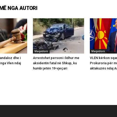
MË NGA AUTORI
Maqedoni
Maqedoni
andaloz dhe i
Arrestohet personi i lidhur me
VLEN kërkon sqa
nga Vlen ndaj
aksidentin fatal në Shkup, ku
Prokuroria për 
humbi jetën 19-vjeçari
aktakuzës ndaj Ar