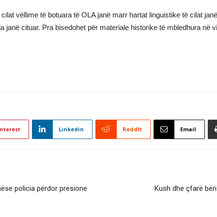
ilat vëllime të botuara të OLA janë marr hartat linguistike të cilat janë
lla janë cituar. Pra bisedohet për materiale historike të mbledhura në vit
nterest
Linkedin
ReddIt
Email
nëse policia përdor presione
Kush dhe çfarë bëri