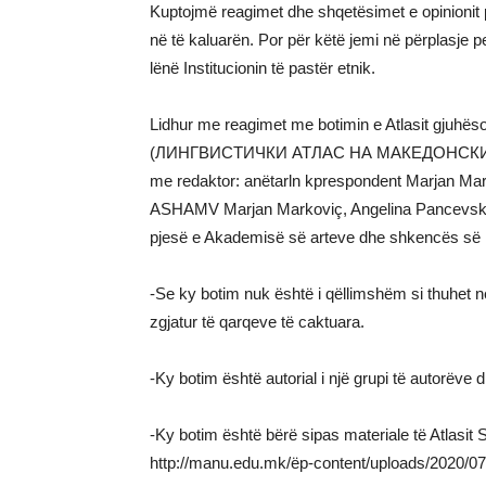
Kuptojmë reagimet dhe shqetësimet e opinionit p
në të kaluarën. Por për këtë jemi në përplasje
lënë Institucionin të pastër etnik.
Lidhur me reagimet me botimin e Atlasit gjuhësor
(ЛИНГВИСТИЧКИ АТЛАС НА МАКЕДОНСКИ
me redaktor: anëtarln kprespondent Marjan Mar
ASHAMV Marjan Markoviç, Angelina Pancevska, 
pjesë e Akademisë së arteve dhe shkencës së 
-Se ky botim nuk është i qëllimshëm si thuhet n
zgjatur të qarqeve të caktuara.
-Ky botim është autorial i një grupi të autor
-Ky botim është bërë sipas materiale të Atlasit 
http://manu.edu.mk/ëp-content/uploads/2020/07/