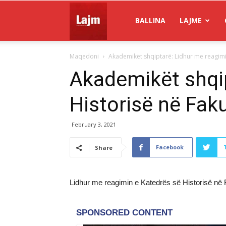
Gazeta
BALLINA
LAJME
Maqedoni
Akademikët shqiptarë: Lidhur me reagimin 
Lajm
Akademikët shqip
Historisë në Faku
February 3, 2021
Facebook
Share
Lidhur me reagimin e Katedrës së Historisë në F