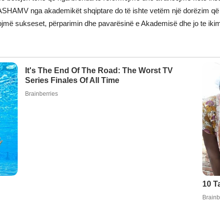
e ASHAMV nga akademikët shqiptare do të ishte vetëm një dorëzim që 
më sukseset, përparimin dhe pavarësinë e Akademisë dhe jo te ikim