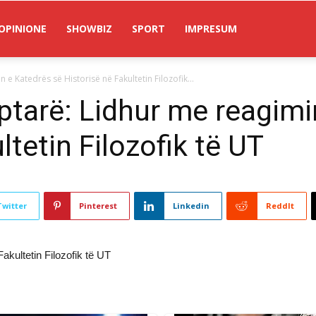
OPINIONE
SHOWBIZ
SPORT
IMPRESUM
e Katedrës së Historisë në Fakultetin Filozofik...
tarë: Lidhur me reagimi
ltetin Filozofik të UT
Twitter
Pinterest
Linkedin
ReddIt
akultetin Filozofik të UT