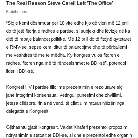
“Siç e kemi dëshmuar për 18 vite edhe kjo që vjen më 12 prill
do të jetë fitorja e radhës e partisë, si subjekt dhe lëvizje që ka
ditë të mbajë balancet politike. Më 12 prill do të fitojnë qytetarët
e RMV-së, sepse kemi ditur të balancojmë dhe të përballemi
me vështirësitë më të mëdha. Ky kongres vulos fitoren e
radhës, fitoren nga më të rëndësishmet të BDI-së”, potencoi
lideri i BDI-së.
Kongresi i IV i partisë filloi me prezentimin e rezolutave siç
janë Integrimi konsensual, vetingu, punësimi dhe zhvillimi,
jetesa cilësore, rinia në vend, të cilat u miratuan njëzëri nga
delegatët e Kongresit.
Gjithashtu gjatë Kongresit, Valdet Xhaferi prezentoi propozim
ndryshimin e statutit të BDI-së, si dhe e prezentoi edhe organin