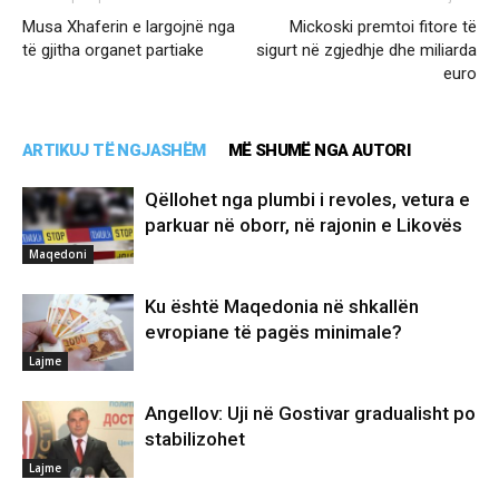
Musa Xhaferin e largojnë nga
Mickoski premtoi fitore të
të gjitha organet partiake
sigurt në zgjedhje dhe miliarda
euro
ARTIKUJ TË NGJASHËM
MË SHUMË NGA AUTORI
Qëllohet nga plumbi i revoles, vetura e
parkuar në oborr, në rajonin e Likovës
Maqedoni
Ku është Maqedonia në shkallën
evropiane të pagës minimale?
Lajme
Angellov: Uji në Gostivar gradualisht po
stabilizohet
Lajme