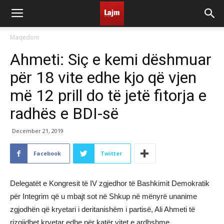
Maqedoni
Ahmeti: Siç e kemi dëshmuar
për 18 vite edhe kjo që vjen
më 12 prill do të jetë fitorja e
radhës e BDI-së
December 21, 2019
Facebook
Twitter
Delegatët e Kongresit të IV zgjedhor të Bashkimit Demokratik
për Integrim që u mbajt sot në Shkup në mënyrë unanime
zgjodhën që kryetari i deritanishëm i partisë, Ali Ahmeti të
rizgjidhet kryetar edhe për katër vitet e ardhshme.