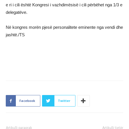
e ri i cili është Kongresi i vazhdimësisë i cili përbëhet nga 1/3 e
delegatëve.
Në kongres morën pjesë personalitete eminente nga vendi dhe
jashtë./TS
Facebook
Twitter
Artikulli paraprak
Artikulli tjetër