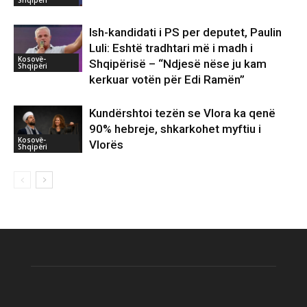
Ish-kandidati i PS per deputet, Paulin
Luli: Eshtë tradhtari më i madh i
Kosovë-
Shqipërisë – “Ndjesë nëse ju kam
Shqipëri
kerkuar votën për Edi Ramën”
Kundërshtoi tezën se Vlora ka qenë
90% hebreje, shkarkohet myftiu i
Kosovë-
Vlorës
Shqipëri