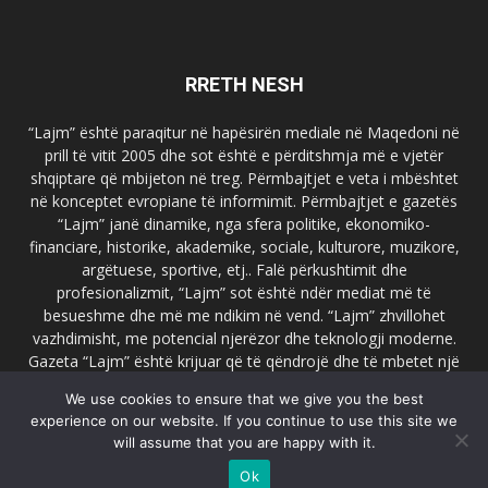
RRETH NESH
“Lajm” është paraqitur në hapësirën mediale në Maqedoni në
prill të vitit 2005 dhe sot është e përditshmja më e vjetër
shqiptare që mbijeton në treg. Përmbajtjet e veta i mbështet
në konceptet evropiane të informimit. Përmbajtjet e gazetës
“Lajm” janë dinamike, nga sfera politike, ekonomiko-
financiare, historike, akademike, sociale, kulturore, muzikore,
argëtuese, sportive, etj.. Falë përkushtimit dhe
profesionalizmit, “Lajm” sot është ndër mediat më të
besueshme dhe më me ndikim në vend. “Lajm” zhvillohet
vazhdimisht, me potencial njerëzor dhe teknologji moderne.
Gazeta “Lajm” është krijuar që të qëndrojë dhe të mbetet një
emër i dallueshëm në hapësirat ballkanike dhe evropiane. Ueb
We use cookies to ensure that we give you the best
faqja zyrtare e gazetës “Lajm”, www.lajmpress.org është një
experience on our website. If you continue to use this site we
ndër portalet më të njohur në Maqedoni.
will assume that you are happy with it.
Na kontakto:
lajm.sk@gmail.com
Ok