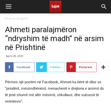
Kosovë-Shqipëri
Ahmeti paralajmëron
“ndryshim të madh” në arsim
në Prishtinë
April 28, 2020
Facebook
Twitter
Pinterest
Përmes një postimi në Facebook, Ahmeti ka bërë të ditur se
“prindërit, mësimdhënësit, menaxherët e drejtoria e arsimit do
të jenë shumë më afër mësimit, shkollave, dhe suksesit të
nxënësve”.