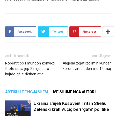
Facebook
Twitter
Pinterest
Artikulli paraprak
Artikulli tjetër
Robertit po i mungon konvikti,
Algjeria zgjat izolimin kundër
thotë se ia jep 2 mijë euro
koronavirusit deri më 14 maj
kujtdo që e rikthen atje
ARTIKUJ TË NGJASHËM
MË SHUMË NGA AUTORI
Ukraina s’njeh Kosovën! Tritan Shehu:
Zelenski krah Vuçiç bëri ‘gafë’ politike
Kosovë-
Shqipëri