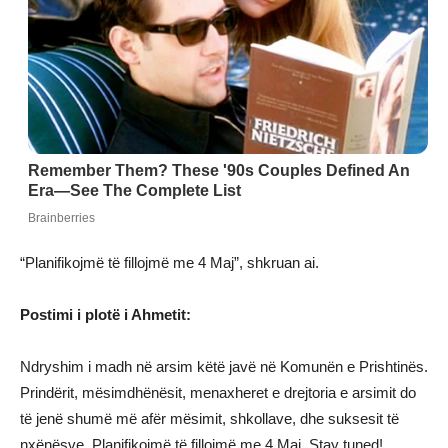
“Planifikojmë të fillojmë me 4 Maj”, shkruan ai.
Postimi i plotë i Ahmetit:
Ndryshim i madh në arsim këtë javë në Komunën e Prishtinës.
Prindërit, mësimdhënësit, menaxheret e drejtoria e arsimit do
të jenë shumë më afër mësimit, shkollave, dhe suksesit të
nxënësve. Planifikojmë të fillojmë me 4 Maj. Stay tuned!