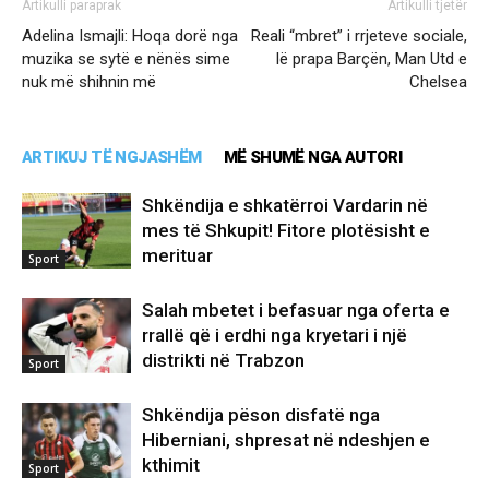
Artikulli paraprak
Artikulli tjetër
Adelina Ismajli: Hoqa dorë nga
Reali “mbret” i rrjeteve sociale,
muzika se sytë e nënës sime
lë prapa Barçën, Man Utd e
nuk më shihnin më
Chelsea
ARTIKUJ TË NGJASHËM
MË SHUMË NGA AUTORI
Shkëndija e shkatërroi Vardarin në
mes të Shkupit! Fitore plotësisht e
merituar
Sport
Salah mbetet i befasuar nga oferta e
rrallë që i erdhi nga kryetari i një
distrikti në Trabzon
Sport
Shkëndija pëson disfatë nga
Hiberniani, shpresat në ndeshjen e
kthimit
Sport