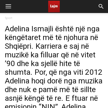
Sport
Adelina Ismajli është një nga
këngëtaret më të njohura në
Shqiëpri. Karriera e saj në
muzikë ka filluar që në vitet
’90 dhe ka sjellë hite të
shumta. Por, që nga viti 2012
Adelina hoqi dorë nga muzika
dhe nuk e pamë më të sillte
asnjë këngë të re. E ftuar në
emisionin “NIN”, Adelina