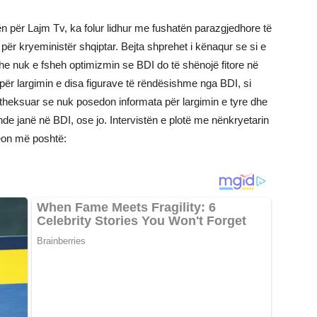
ën për Lajm Tv, ka folur lidhur me fushatën parazgjedhore të
i për kryeministër shqiptar. Bejta shprehet i kënaqur se si e
he nuk e fsheh optimizmin se BDI do të shënojë fitore në
për largimin e disa figurave të rëndësishme nga BDI, si
e theksuar se nuk posedon informata për largimin e tyre dhe
ende janë në BDI, ose jo. Intervistën e plotë me nënkryetarin
deon më poshtë: