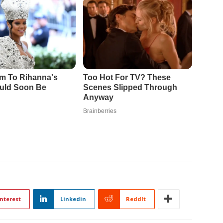
nterest
Linkedin
ReddIt