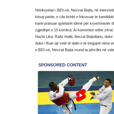
Nënkryetari i BDI-së, Nevzat Bejta, në intervist
kësaj partie, e cila është e fokusuar te kandidat
kanë pranuar qytetarët idenë për kryeministër d
zgjedhjet e 15 korrikut. Ai komenton edhe zërat 
Hazbi Lika, Rafiz Haliti, Berzat Bejtullahu, duk
duke i ftuar që vetë të dalin e të tregojnë nëse 
e BDI-së, Nevzat Bejta mund ta përcillni në vi