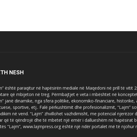
ETH NESH
m” është paraqitur në hapësirën mediale në Maqedoni në prill të vitit
ptare që mbijeton në treg. Përmbajtjet e veta i mbështet në koncepte
m” janë dinamike, nga sfera politike, ekonomiko-financiare, historike,
tuese, sportive, etj.. Falë përkushtimit dhe profesionalizmit, “Lajm
dikim në vend. “Lajm” zhvillohet vazhdimisht, me potencial njerëzor
uar që të qëndrojë dhe të mbetet një emër i dallueshëm në hapësirat b
tës “Lajm”, www.lajmpress.org është një ndër portalet më të njohur