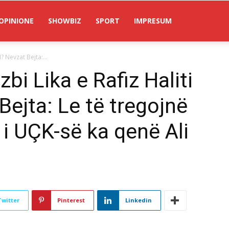
OPINIONE
SHOWBIZ
SPORT
IMPRESUM
? Nevzat Bejta:...
bi Lika e Rafiz Haliti
Bejta: Le të tregojnë
i UÇK-së ka qenë Ali
Twitter
Pinterest
Linkedin