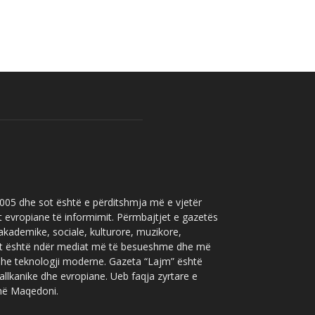
 2005 dhe sot është e përditshmja më e vjetër
t evropiane të informimit. Përmbajtjet e gazetës
 akademike, sociale, kulturore, muzikore,
” sot është ndër mediat më të besueshme dhe më
 dhe teknologji moderne. Gazeta “Lajm” është
allkanike dhe evropiane. Ueb faqja zyrtare e
 në Maqedoni.