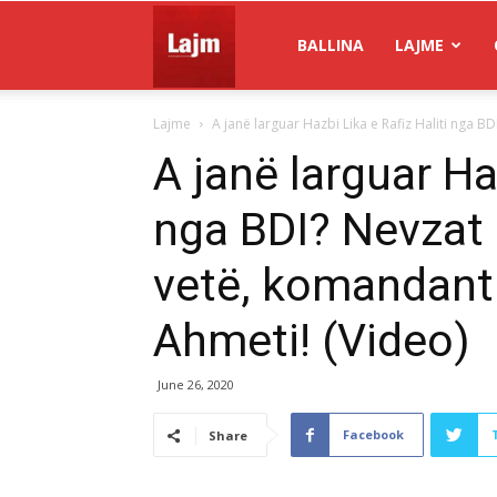
Gazeta
BALLINA
LAJME
Lajme
A janë larguar Hazbi Lika e Rafiz Haliti nga BDI
Lajm
A janë larguar Haz
nga BDI? Nevzat 
vetë, komandant 
Ahmeti! (Video)
June 26, 2020
Facebook
Share