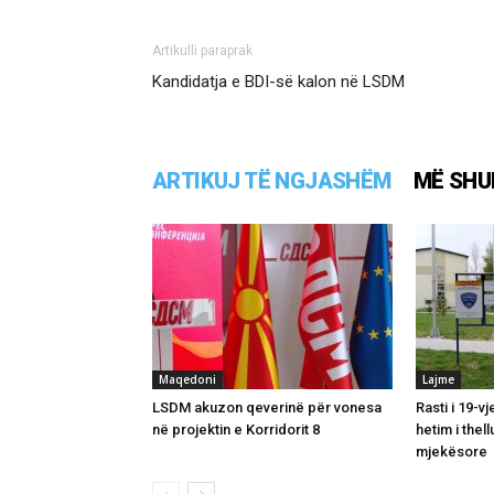
Artikulli paraprak
Kandidatja e BDI-së kalon në LSDM
ARTIKUJ TË NGJASHËM
MË SHU
Maqedoni
Lajme
LSDM akuzon qeverinë për vonesa
Rasti i 19-v
në projektin e Korridorit 8
hetim i thel
mjekësore