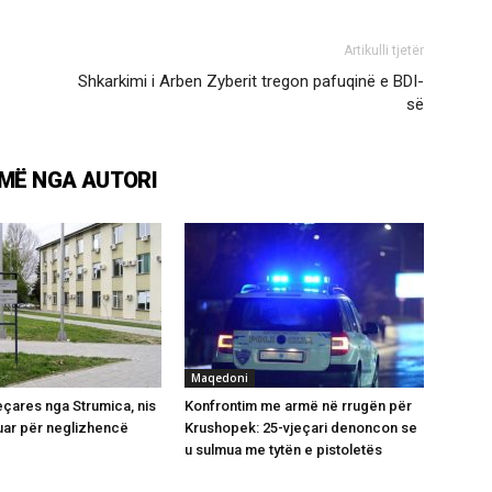
Artikulli tjetër
Shkarkimi i Arben Zyberit tregon pafuqinë e BDI-
së
MË NGA AUTORI
Maqedoni
jeçares nga Strumica, nis
Konfrontim me armë në rrugën për
luar për neglizhencë
Krushopek: 25-vjeçari denoncon se
u sulmua me tytën e pistoletës