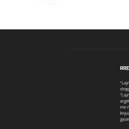
RR
“Laj
shqi
“Laj
argë
me n
krij
gaze