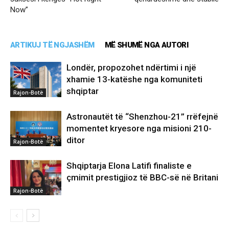
Now”
ARTIKUJ TË NGJASHËM
MË SHUMË NGA AUTORI
Londër, propozohet ndërtimi i një
xhamie 13-katëshe nga komuniteti
shqiptar
Rajon-Botë
Astronautët të “Shenzhou-21” rrëfejnë
momentet kryesore nga misioni 210-
ditor
Rajon-Botë
Shqiptarja Elona Latifi finaliste e
çmimit prestigjioz të BBC-së në Britani
Rajon-Botë