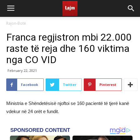
Rajon-Botë
​Franca regjistron mbi 22.000
raste të reja dhe 160 viktima
nga CO VID
February 22, 2021
Facebook
Twitter
Pinterest
Ministria e Shëndetësisë njoftoi se 160 pacientë të tjerë kanë
vdekur në 24 orët e fundit.