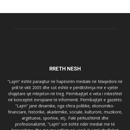
RRETH NESH
“Lajm” është paraqitur në hapësirën mediale në Maqedoni në
prill të vitit 2005 dhe sot është e përditshmja më e vjetër
shqiptare që mbijeton në treg. Përmbajtjet e veta i mbështet
në konceptet evropiane të informimit. Përmbajtjet e gazetës
“Lajm” janë dinamike, nga sfera politike, ekonomiko-
financiare, historike, akademike, sociale, kulturore, muzikore,
argëtuese, sportive, etj.. Falë përkushtimit dhe
profesionalizmit, “Lajm” sot është ndër mediat më të