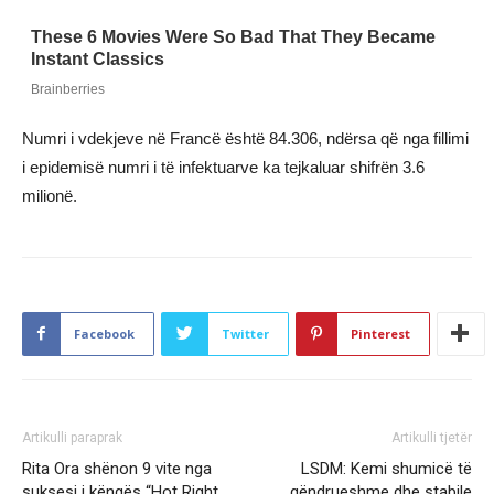
Numri i vdekjeve në Francë është 84.306, ndërsa që nga fillimi
i epidemisë numri i të infektuarve ka tejkaluar shifrën 3.6
milionë.
Facebook
Twitter
Pinterest
Artikulli paraprak
Artikulli tjetër
Rita Ora shënon 9 vite nga
LSDM: Kemi shumicë të
suksesi i këngës “Hot Right
qëndrueshme dhe stabile