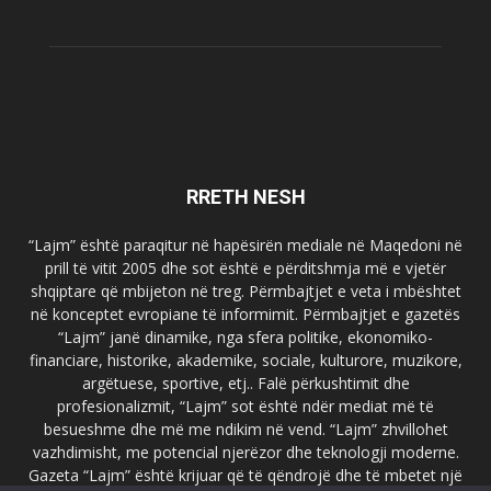
RRETH NESH
“Lajm” është paraqitur në hapësirën mediale në Maqedoni në
prill të vitit 2005 dhe sot është e përditshmja më e vjetër
shqiptare që mbijeton në treg. Përmbajtjet e veta i mbështet
në konceptet evropiane të informimit. Përmbajtjet e gazetës
“Lajm” janë dinamike, nga sfera politike, ekonomiko-
financiare, historike, akademike, sociale, kulturore, muzikore,
argëtuese, sportive, etj.. Falë përkushtimit dhe
profesionalizmit, “Lajm” sot është ndër mediat më të
besueshme dhe më me ndikim në vend. “Lajm” zhvillohet
vazhdimisht, me potencial njerëzor dhe teknologji moderne.
Gazeta “Lajm” është krijuar që të qëndrojë dhe të mbetet një