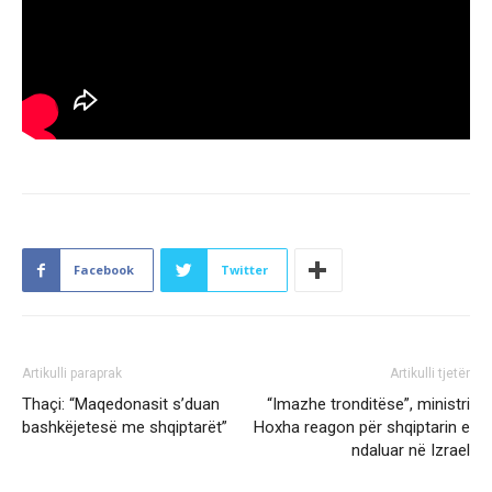
Facebook
Twitter
Artikulli paraprak
Artikulli tjetër
Thaçi: “Maqedonasit s’duan
“Imazhe tronditëse”, ministri
bashkëjetesë me shqiptarët”
Hoxha reagon për shqiptarin e
ndaluar në Izrael