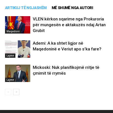
ARTIKUJ TË NGJASHËM
MË SHUMË NGA AUTORI
VLEN kërkon sqarime nga Prokuroria
për mungesën e aktakuzës ndaj Artan
Grubit
Maqedoni
Ademi: A ka shtet ligjor në
Maqedoninë e Veriut apo s’ka fare?
Lajme
Mickoski: Nuk planifikojmë rritje të
çmimit të rrymës
Lajme