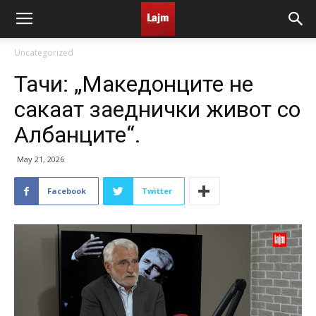
Uncategorized
Тачи: „Македонците не
сакаат заеднички живот со
Албанците“.
May 21, 2026
Facebook
Twitter