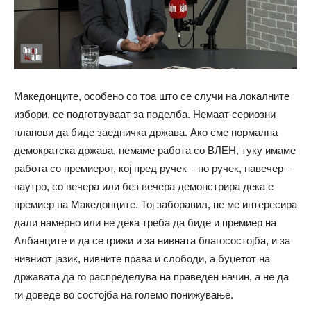
Македонците, особено со тоа што се случи на локалните
избори, се подготвуваат за поделба. Немаат сериозни
планови да биде заедничка држава. Ако сме нормална
демократска држава, немаме работа со ВЛЕН, туку имаме
работа со премиерот, кој пред ручек – по ручек, навечер –
наутро, со вечера или без вечера демонстрира дека е
премиер на Македонците. Тој заборавил, не ме интересира
дали намерно или не дека треба да биде и премиер на
Албанците и да се грижи и за нивната благосостојба, и за
нивниот јазик, нивните права и слободи, а буџетот на
државата да го распределува на праведен начин, а не да
ги доведе во состојба на големо понижување.