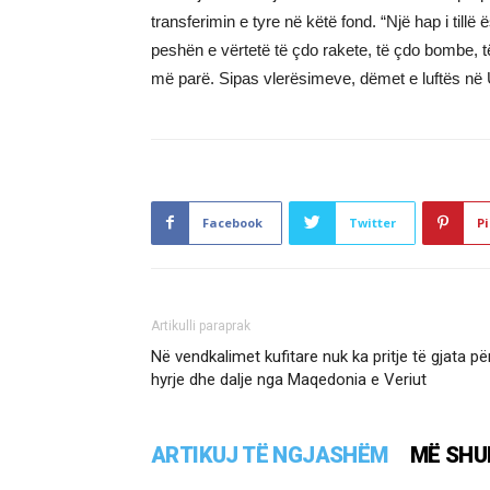
transferimin e tyre në këtë fond. “Një hap i tillë 
peshën e vërtetë të çdo rakete, të çdo bombe, të
më parë. Sipas vlerësimeve, dëmet e luftës në 
Facebook
Twitter
Pi
Artikulli paraprak
Në vendkalimet kufitare nuk ka pritje të gjata pë
hyrje dhe dalje nga Maqedonia e Veriut
ARTIKUJ TË NGJASHËM
MË SHU