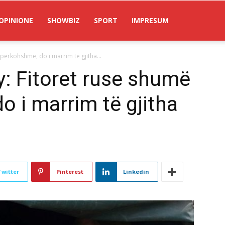
OPINIONE
SHOWBIZ
SPORT
IMPRESUM
përkohshme, do i marrim të gjitha...
: Fitoret ruse shumë
o i marrim të gjitha
Twitter
Pinterest
Linkedin