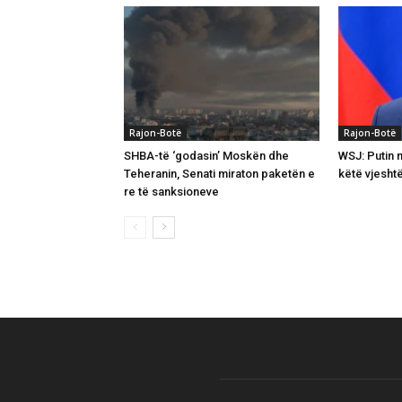
Rajon-Botë
Rajon-Botë
SHBA-të ‘godasin’ Moskën dhe
WSJ: Putin 
Teheranin, Senati miraton paketën e
këtë vjesht
re të sanksioneve