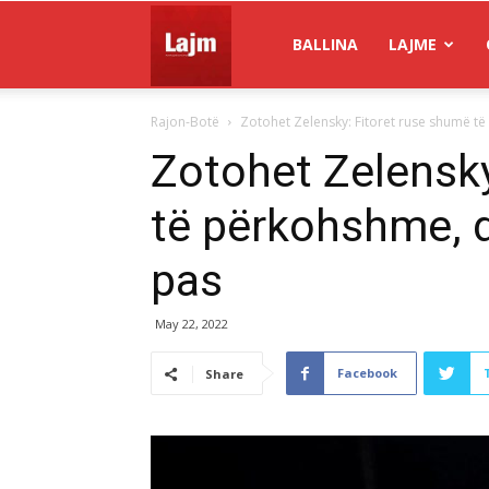
Gazeta
BALLINA
LAJME
Rajon-Botë
Zotohet Zelensky: Fitoret ruse shumë të 
Lajm
Zotohet Zelensky
të përkohshme, d
pas
May 22, 2022
Facebook
Share