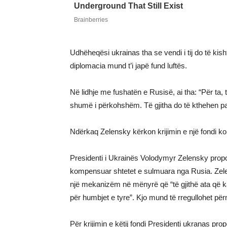
Udhëheqësi ukrainas tha se vendi i tij do të ki
diplomacia mund t’i japë fund luftës.
Në lidhje me fushatën e Rusisë, ai tha: “Për ta, 
shumë i përkohshëm. Të gjitha do të kthehen pasi
Ndërkaq Zelensky kërkon krijimin e një fondi 
Presidenti i Ukrainës Volodymyr Zelensky propozo
kompensuar shtetet e sulmuara nga Rusia. Zelen
një mekanizëm në mënyrë që “të gjithë ata që 
për humbjet e tyre”. Kjo mund të rregullohet p
Për krijimin e këtij fondi Presidenti ukranas pro