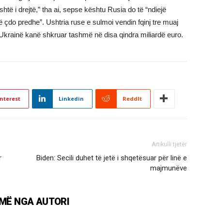
është i drejtë,” tha ai, sepse kështu Rusia do të “ndiejë
 çdo predhe”. Ushtria ruse e sulmoi vendin fqinj tre muaj
Ukrainë kanë shkruar tashmë në disa qindra miliardë euro.
nterest
Linkedin
ReddIt
Artikulli tjetër
r
Biden: Secili duhet të jetë i shqetësuar për linë e
majmunëve
MË NGA AUTORI