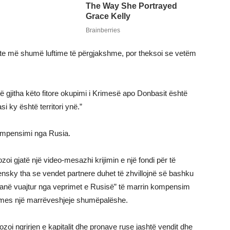
shte më shumë luftime të përgjakshme, por theksoi se vetëm
të gjitha këto fitore okupimi i Krimesë apo Donbasit është
 ky është territori ynë.”
kompensimi nga Rusia.
i gjatë një video-mesazhi krijimin e një fondi për të
sky tha se vendet partnere duhet të zhvillojnë së bashku
kanë vuajtur nga veprimet e Rusisë” të marrin kompensim
ërmes një marrëveshjeje shumëpalëshe.
pozoi ngrirjen e kapitalit dhe pronave ruse jashtë vendit dhe