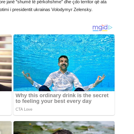
dore janë “shumë të përkohshme” dhe çdo territor që ata
zotimi i presidentit ukrainas Volodymyr Zelensky.