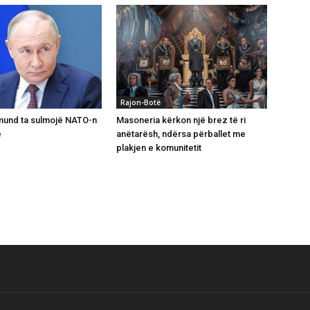
Rajon-Botë
mund ta sulmojë NATO-n
Masoneria kërkon një brez të ri
ë
anëtarësh, ndërsa përballet me
plakjen e komunitetit