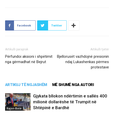
Facebook
Twitter
Artikulli paraprak
Artikulli tjetër
Përfundoi aksioni i shpëtimit
Bjellorusët vazhdojnë presionin
nga gërmadhat në Bejrut
ndaj Lukashenkas përmes
protestave
ARTIKUJ TË NGJASHËM
MË SHUMË NGA AUTORI
Gjykata bllokon ndërtimin e sallës 400
milionë dollarëshe të Trumpit në
Shtëpinë e Bardhë
Rajon-Botë