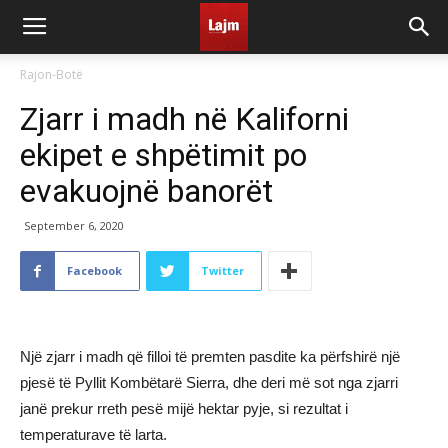
Rajon-Botë
Zjarr i madh në Kaliforni
ekipet e shpëtimit po
evakuojnë banorët
September 6, 2020
Facebook
Twitter
Një zjarr i madh që filloi të premten pasdite ka përfshirë një
pjesë të Pyllit Kombëtarë Sierra, dhe deri më sot nga zjarri
janë prekur rreth pesë mijë hektar pyje, si rezultat i
temperaturave të larta.