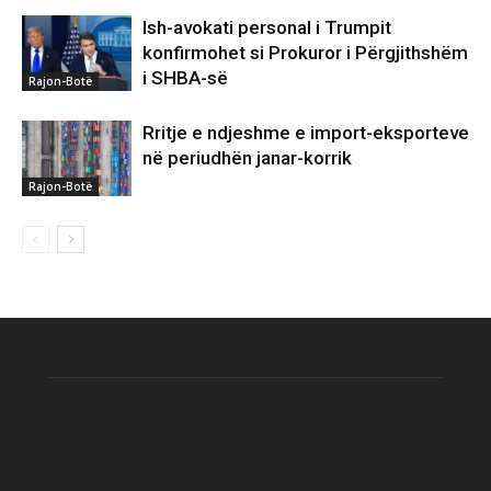
Ish-avokati personal i Trumpit
konfirmohet si Prokuror i Përgjithshëm
i SHBA-së
Rajon-Botë
Rritje e ndjeshme e import-eksporteve
në periudhën janar-korrik
Rajon-Botë