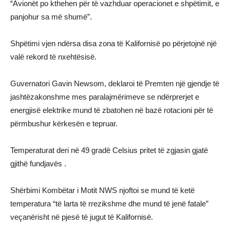
“Avionët po kthehen për të vazhduar operacionet e shpëtimit, e
panjohur sa më shumë”.
Shpëtimi vjen ndërsa disa zona të Kalifornisë po përjetojnë një
valë rekord të nxehtësisë.
Guvernatori Gavin Newsom, deklaroi të Premten një gjendje të
jashtëzakonshme mes paralajmërimeve se ndërprerjet e
energjisë elektrike mund të zbatohen në bazë rotacioni për të
përmbushur kërkesën e tepruar.
Temperaturat deri në 49 gradë Celsius pritet të zgjasin gjatë
gjithë fundjavës .
Shërbimi Kombëtar i Motit NWS njoftoi se mund të ketë
temperatura “të larta të rrezikshme dhe mund të jenë fatale”
veçanërisht në pjesë të jugut të Kalifornisë.