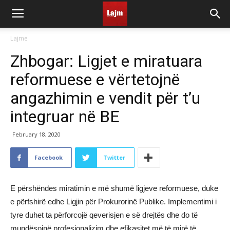
Lajme
Zhbogar: Ligjet e miratuara
reformuese e vërtetojnë
angazhimin e vendit për t’u
integruar në BE
February 18, 2020
Facebook
Twitter
E përshëndes miratimin e më shumë ligjeve reformuese, duke
e përfshirë edhe Ligjin për Prokurorinë Publike. Implementimi i
tyre duhet ta përforcojë qeverisjen e së drejtës dhe do të
mundësojnë profesionalizim dhe efikasitet më të mirë të