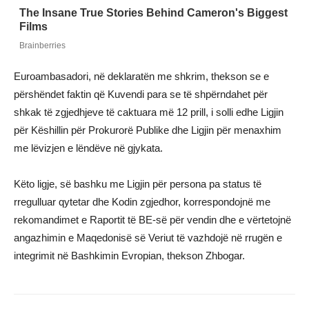
Euroambasadori, në deklaratën me shkrim, thekson se e
përshëndet faktin që Kuvendi para se të shpërndahet për
shkak të zgjedhjeve të caktuara më 12 prill, i solli edhe Ligjin
për Këshillin për Prokurorë Publike dhe Ligjin për menaxhim
me lëvizjen e lëndëve në gjykata.
Këto ligje, së bashku me Ligjin për persona pa status të
rregulluar qytetar dhe Kodin zgjedhor, korrespondojnë me
rekomandimet e Raportit të BE-së për vendin dhe e vërtetojnë
angazhimin e Maqedonisë së Veriut të vazhdojë në rrugën e
integrimit në Bashkimin Evropian, thekson Zhbogar.