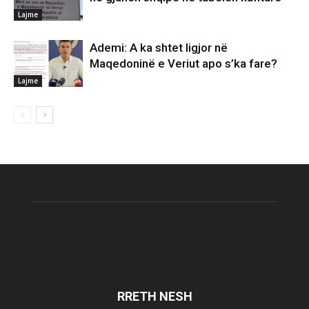
Lajme
Ademi: A ka shtet ligjor në
Maqedoninë e Veriut apo s’ka fare?
Lajme
RRETH NESH