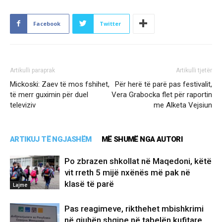
Facebook
Twitter
Artikulli paraprak
Artikulli tjetër
Mickoski: Zaev të mos fshihet,
Për herë të parë pas festivalit,
të merr guximin për duel
Vera Grabocka flet për raportin
televiziv
me Alketa Vejsiun
ARTIKUJ TË NGJASHËM
MË SHUMË NGA AUTORI
Po zbrazen shkollat në Maqedoni, këtë
vit rreth 5 mijë nxënës më pak në
klasë të parë
Lajme
Pas reagimeve, rikthehet mbishkrimi
në gjuhën shqipe në tabelën kufitare