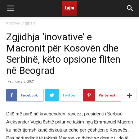
Kosovë-Shqipëri
Zgjidhja ‘inovative’ e
Macronit për Kosovën dhe
Serbinë, këto opsione fliten
në Beograd
February 3, 2021
Facebook
Twitter
Pinterest
Ditë më parë në kryeqendrën francez, presidenti i Serbisë
Aleksander Vuçiq është pritur në takim nga Emmanuel Macron
ku ndër tjerash kanë diskutuar edhe për çështjen e Kosovës.
Pas përfundimit të takimit Macron ka thënë se dera e tij do të