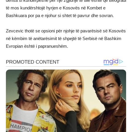
derisa si kundërpeshë për një zgjidhje të tillë është që Beogradi
të mos kundërshtojë hyrjen e Kosovës në Kombet e
Bashkuara por pa e njohur si shtet të pavrur dhe sovran.
Zevcevic thotë se opsioni për njohje të pavarësisë së Kosovës
në këmbim të anëtarësimit të shpejtë të Serbisë në Bashkim
Evropian është i papranueshëm.