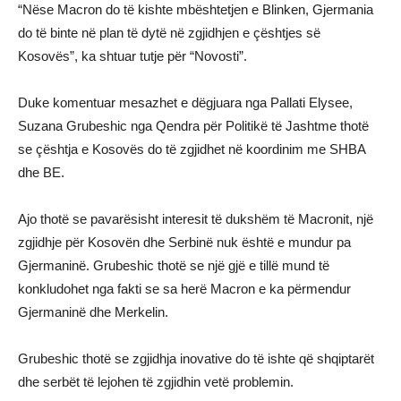
“Nëse Macron do të kishte mbështetjen e Blinken, Gjermania
do të binte në plan të dytë në zgjidhjen e çështjes së
Kosovës”, ka shtuar tutje për “Novosti”.
Duke komentuar mesazhet e dëgjuara nga Pallati Elysee,
Suzana Grubeshic nga Qendra për Politikë të Jashtme thotë
se çështja e Kosovës do të zgjidhet në koordinim me SHBA
dhe BE.
Ajo thotë se pavarësisht interesit të dukshëm të Macronit, një
zgjidhje për Kosovën dhe Serbinë nuk është e mundur pa
Gjermaninë. Grubeshic thotë se një gjë e tillë mund të
konkludohet nga fakti se sa herë Macron e ka përmendur
Gjermaninë dhe Merkelin.
Grubeshic thotë se zgjidhja inovative do të ishte që shqiptarët
dhe serbët të lejohen të zgjidhin vetë problemin.