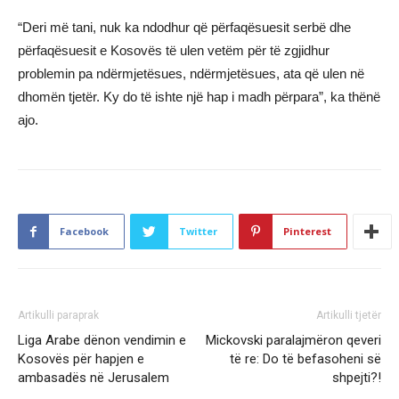
“Deri më tani, nuk ka ndodhur që përfaqësuesit serbë dhe
përfaqësuesit e Kosovës të ulen vetëm për të zgjidhur
problemin pa ndërmjetësues, ndërmjetësues, ata që ulen në
dhomën tjetër. Ky do të ishte një hap i madh përpara”, ka thënë
ajo.
Facebook
Twitter
Pinterest
Artikulli paraprak
Artikulli tjetër
Liga Arabe dënon vendimin e
Mickovski paralajmëron qeveri
Kosovës për hapjen e
të re: Do të befasoheni së
ambasadës në Jerusalem
shpejti?!