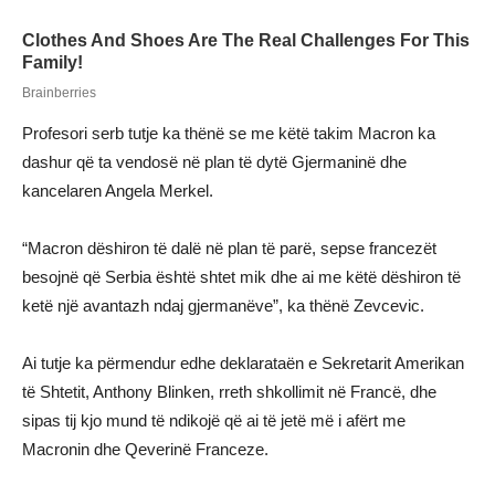
Profesori serb tutje ka thënë se me këtë takim Macron ka
dashur që ta vendosë në plan të dytë Gjermaninë dhe
kancelaren Angela Merkel.
“Macron dëshiron të dalë në plan të parë, sepse francezët
besojnë që Serbia është shtet mik dhe ai me këtë dëshiron të
ketë një avantazh ndaj gjermanëve”, ka thënë Zevcevic.
Ai tutje ka përmendur edhe deklarataën e Sekretarit Amerikan
të Shtetit, Anthony Blinken, rreth shkollimit në Francë, dhe
sipas tij kjo mund të ndikojë që ai të jetë më i afërt me
Macronin dhe Qeverinë Franceze.