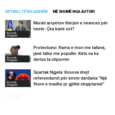
ARTIKUJ TË NGJASHËM
MË SHUMË NGA AUTORI
Murati arsyeton thirrjen e seances për
nesër: Çka kanë sot?
Kosovë-
Shqipëri
Protestuesi: Rama e mori me tallava,
janë tallur me popullin. Këtu na ka
Kosovë-
derisa ta shporrim
Shqipëri
Spartak Ngjela: Kosova drejt
referendumit për emrin dardania “Një
Kosovë-
fitore e madhe pr gjithë shqiptarinë”
Shqipëri