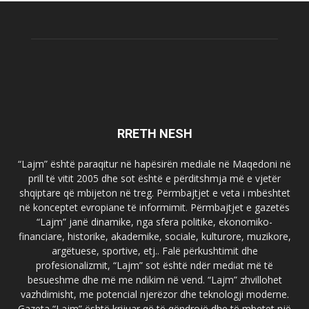
RRETH NESH
“Lajm” është paraqitur në hapësirën mediale në Maqedoni në
prill të vitit 2005 dhe sot është e përditshmja më e vjetër
shqiptare që mbijeton në treg. Përmbajtjet e veta i mbështet
në konceptet evropiane të informimit. Përmbajtjet e gazetës
“Lajm” janë dinamike, nga sfera politike, ekonomiko-
financiare, historike, akademike, sociale, kulturore, muzikore,
argëtuese, sportive, etj.. Falë përkushtimit dhe
profesionalizmit, “Lajm” sot është ndër mediat më të
besueshme dhe më me ndikim në vend. “Lajm” zhvillohet
vazhdimisht, me potencial njerëzor dhe teknologji moderne.
Gazeta “Lajm” është krijuar që të qëndrojë dhe të mbetet një