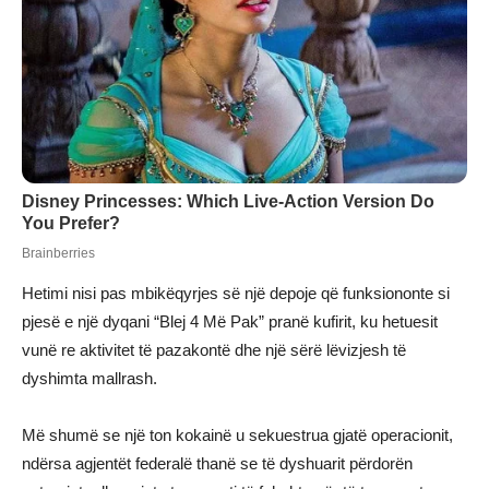
Hetimi nisi pas mbikëqyrjes së një depoje që funksiononte si
pjesë e një dyqani “Blej 4 Më Pak” pranë kufirit, ku hetuesit
vunë re aktivitet të pazakontë dhe një sërë lëvizjesh të
dyshimta mallrash.
Më shumë se një ton kokainë u sekuestrua gjatë operacionit,
ndërsa agjentët federalë thanë se të dyshuarit përdorën