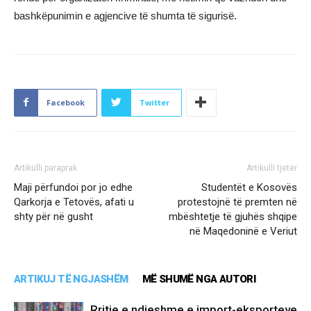
bashkëpunimin e agjencive të shumta të sigurisë.
Facebook
Twitter
Artikulli paraprak
Artikulli tjetër
Maji përfundoi por jo edhe
Studentët e Kosovës
Qarkorja e Tetovës, afati u
protestojnë të premten në
shty për në gusht
mbështetje të gjuhës shqipe
në Maqedoninë e Veriut
ARTIKUJ TË NGJASHËM
MË SHUMË NGA AUTORI
Rritje e ndjeshme e import-eksporteve