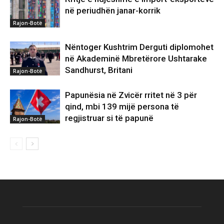
në periudhën janar-korrik
Rajon-Botë
Nëntoger Kushtrim Derguti diplomohet
në Akademinë Mbretërore Ushtarake
Sandhurst, Britani
Rajon-Botë
Papunësia në Zvicër rritet në 3 për
qind, mbi 139 mijë persona të
regjistruar si të papunë
Rajon-Botë