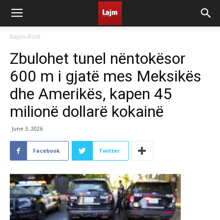
Rajon-Botë
Zbulohet tunel nëntokësor
600 m i gjatë mes Meksikës
dhe Amerikës, kapen 45
milionë dollarë kokainë
June 3, 2026
Facebook
Twitter