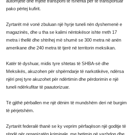
automjete dhe mjete transporti të fshehta për të transportuar
pako përtej kufirit.
Zyrtarët më vonë zbuluan një hyrje tuneli nën dyshemenë e
magazinës, dhe u tha se kalimi nëntokësor ishte rreth 17
metra i thellë dhe shtrihej më shumë se 300 metra në anën
amerikane dhe 240 metra të tjerë në territorin meksikan.
Katër të dyshuar, midis tyre shtetas të SHBA-së dhe
Meksikës, akuzohen për shpërndarje të narkotikëve, ndërsa
njëri prej tyre akuzohet për ndërtimin dhe përdorimin e një
tuneli ndërkufitar të paautorizuar.
Të gjithë përballen me një dënim të mundshëm deri në burgim
të përjetshëm.
Zyrtarët federalë thanë se ky veprim përfaqëson një goditje të
rëndë për organizatën kriminale, me hetimin që vazhdon dhe