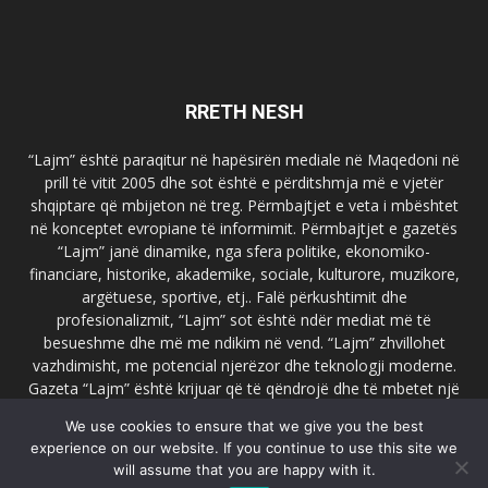
RRETH NESH
“Lajm” është paraqitur në hapësirën mediale në Maqedoni në
prill të vitit 2005 dhe sot është e përditshmja më e vjetër
shqiptare që mbijeton në treg. Përmbajtjet e veta i mbështet
në konceptet evropiane të informimit. Përmbajtjet e gazetës
“Lajm” janë dinamike, nga sfera politike, ekonomiko-
financiare, historike, akademike, sociale, kulturore, muzikore,
argëtuese, sportive, etj.. Falë përkushtimit dhe
profesionalizmit, “Lajm” sot është ndër mediat më të
besueshme dhe më me ndikim në vend. “Lajm” zhvillohet
vazhdimisht, me potencial njerëzor dhe teknologji moderne.
Gazeta “Lajm” është krijuar që të qëndrojë dhe të mbetet një
emër i dallueshëm në hapësirat ballkanike dhe evropiane. Ueb
We use cookies to ensure that we give you the best
faqja zyrtare e gazetës “Lajm”, www.lajmpress.org është një
experience on our website. If you continue to use this site we
ndër portalet më të njohur në Maqedoni.
will assume that you are happy with it.