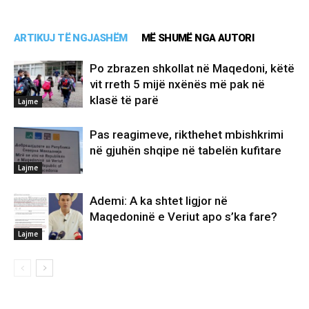
ARTIKUJ TË NGJASHËM
MË SHUMË NGA AUTORI
Po zbrazen shkollat në Maqedoni, këtë
vit rreth 5 mijë nxënës më pak në
klasë të parë
Lajme
Pas reagimeve, rikthehet mbishkrimi
në gjuhën shqipe në tabelën kufitare
Lajme
Ademi: A ka shtet ligjor në
Maqedoninë e Veriut apo s’ka fare?
Lajme