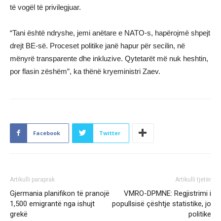
të vogël të privilegjuar.
“Tani është ndryshe, jemi anëtare e NATO-s, hapërojmë shpejt
drejt BE-së. Proceset politike janë hapur për secilin, në
mënyrë transparente dhe inkluzive. Qytetarët më nuk heshtin,
por flasin zëshëm”, ka thënë kryeministri Zaev.
Facebook
Twitter
Artikulli paraprak
Artikulli tjetër
Gjermania planifikon të pranojë
VMRO-DPMNE: Regjistrimi i
1,500 emigrantë nga ishujt
popullsisë çështje statistike, jo
grekë
politike