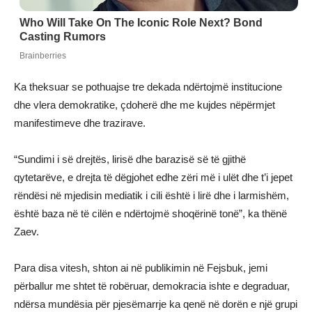
Ka theksuar se pothuajse tre dekada ndërtojmë institucione
dhe vlera demokratike, çdoherë dhe me kujdes nëpërmjet
manifestimeve dhe trazirave.
“Sundimi i së drejtës, lirisë dhe barazisë së të gjithë
qytetarëve, e drejta të dëgjohet edhe zëri më i ulët dhe t’i jepet
rëndësi në mjedisin mediatik i cili është i lirë dhe i larmishëm,
është baza në të cilën e ndërtojmë shoqërinë tonë”, ka thënë
Zaev.
Para disa vitesh, shton ai në publikimin në Fejsbuk, jemi
përballur me shtet të robëruar, demokracia ishte e degraduar,
ndërsa mundësia për pjesëmarrje ka qenë në dorën e një grupi