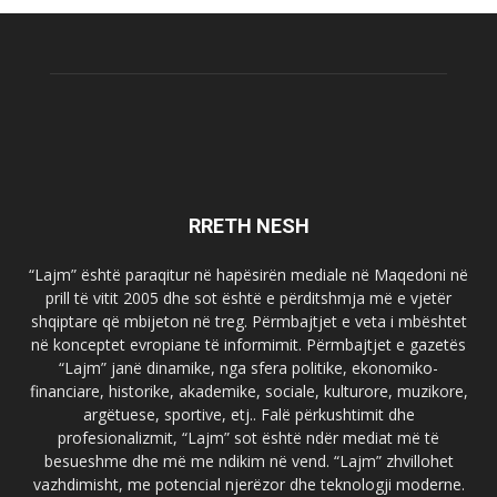
RRETH NESH
“Lajm” është paraqitur në hapësirën mediale në Maqedoni në
prill të vitit 2005 dhe sot është e përditshmja më e vjetër
shqiptare që mbijeton në treg. Përmbajtjet e veta i mbështet
në konceptet evropiane të informimit. Përmbajtjet e gazetës
“Lajm” janë dinamike, nga sfera politike, ekonomiko-
financiare, historike, akademike, sociale, kulturore, muzikore,
argëtuese, sportive, etj.. Falë përkushtimit dhe
profesionalizmit, “Lajm” sot është ndër mediat më të
besueshme dhe më me ndikim në vend. “Lajm” zhvillohet
vazhdimisht, me potencial njerëzor dhe teknologji moderne.