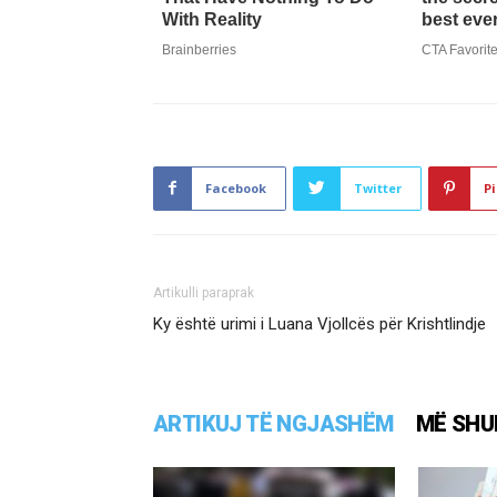
Facebook
Twitter
Pi
Artikulli paraprak
Ky është urimi i Luana Vjollcës për Krishtlindje
ARTIKUJ TË NGJASHËM
MË SHU