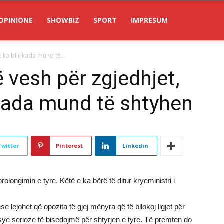
OPINIONE
SHOWBIZ
SPORT
IMPRESUM
 ka bllokada mund të...
 vesh për zgjedhjet,
kada mund të shtyhen
Twitter
Pinterest
Linkedin
olongimin e tyre. Këtë e ka bërë të ditur kryeministri i
e lejohet që opozita të gjej mënyra që të bllokoj ligjet për
sye serioze të bisedojmë për shtyrjen e tyre. Të premten do