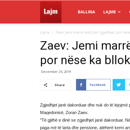
Gazeta
BALLINA
LAJME
Lajme
Zaev: Jemi marrë vesh për zgjedhjet, por nëse
Lajm
Zaev: Jemi marrë
por nëse ka bllo
December 25, 2019
Facebook
Share
Zgjedhjet janë dakorduar dhe nuk do të lejojmë pr
Maqedonisë, Zoran Zaev.
“Të gjithë e dinë se zgjedhjet janë dakorduar. Nës
paga më të larta dhe pensione, atëherë kemi ar