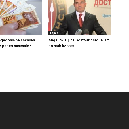
Lajme
qedonia në shkallën
Angellov: Uji në Gostivar gradualisht
ë pagës minimale?
po stabilizohet