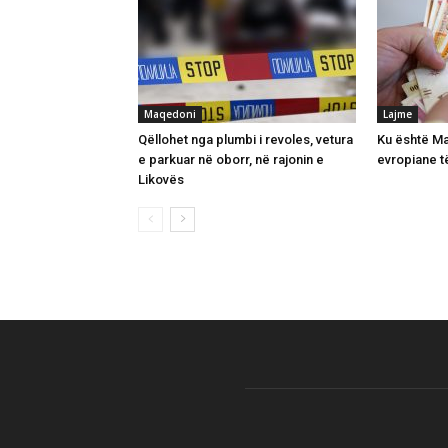
Maqedoni
Lajme
Qëllohet nga plumbi i revoles, vetura
Ku është Ma
e parkuar në oborr, në rajonin e
evropiane t
Likovës