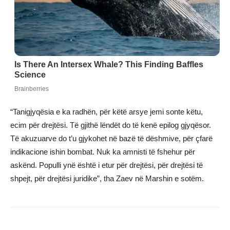
“Tanigjyqësia e ka radhën, për këtë arsye jemi sonte këtu,
ecim për drejtësi. Të gjithë lëndët do të kenë epilog gjyqësor.
Të akuzuarve do t’u gjykohet në bazë të dëshmive, për çfarë
indikacione ishin bombat. Nuk ka amnisti të fshehur për
askënd. Populli ynë është i etur për drejtësi, për drejtësi të
shpejt, për drejtësi juridike”, tha Zaev në Marshin e sotëm.