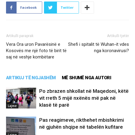
Facebook
Twitter
Artikulli paraprak
Artikulli tjetër
Vera Ora uron Pavarësinë e
Shefi i spitalit të Wuhan-it vdes
Kosovës me një foto të birit të
nga koronavirusi?
saj në veshje kombëtare
ARTIKUJ TË NGJASHËM
MË SHUMË NGA AUTORI
Po zbrazen shkollat në Maqedoni, këtë
vit rreth 5 mijë nxënës më pak në
klasë të parë
Lajme
Pas reagimeve, rikthehet mbishkrimi
në gjuhën shqipe në tabelën kufitare
Lajme