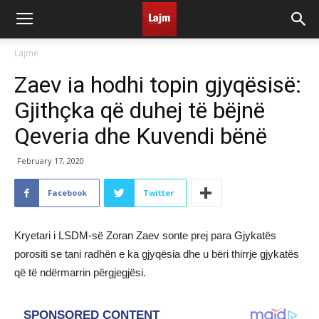
Lajme
Zaev ia hodhi topin gjyqësisë:
Gjithçka që duhej të bëjnë
Qeveria dhe Kuvendi bënë
February 17, 2020
Facebook
Twitter
Kryetari i LSDM-së Zoran Zaev sonte prej para Gjykatës
porositi se tani radhën e ka gjyqësia dhe u bëri thirrje gjykatës
që të ndërmarrin përgjegjësi.