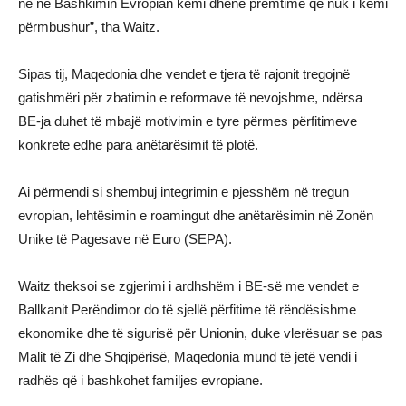
ne në Bashkimin Evropian kemi dhënë premtime që nuk i kemi
përmbushur”, tha Waitz.
Sipas tij, Maqedonia dhe vendet e tjera të rajonit tregojnë
gatishmëri për zbatimin e reformave të nevojshme, ndërsa
BE-ja duhet të mbajë motivimin e tyre përmes përfitimeve
konkrete edhe para anëtarësimit të plotë.
Ai përmendi si shembuj integrimin e pjesshëm në tregun
evropian, lehtësimin e roamingut dhe anëtarësimin në Zonën
Unike të Pagesave në Euro (SEPA).
Waitz theksoi se zgjerimi i ardhshëm i BE-së me vendet e
Ballkanit Perëndimor do të sjellë përfitime të rëndësishme
ekonomike dhe të sigurisë për Unionin, duke vlerësuar se pas
Malit të Zi dhe Shqipërisë, Maqedonia mund të jetë vendi i
radhës që i bashkohet familjes evropiane.