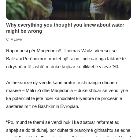
Raportuesi për Maqedoninë, Thomas Waitz, vlerësoi se
Ballkani Perëndimor mbetet një rajon i ndikuar nga faktorë të
ndryshëm të jashtëm, duke kujtuar konfliktet e viteve ’90.
Ai theksoi se dy vende kanë arritur të shmangin dhunën
masive – Mali i Zi dhe Maqedonia – duke shtuar se vendi ynë
ka potencial të jetë ndër kandidatët kryesorë në procesin e
anëtarësimit në Bashkimin Evropian.
“Po, mund të themi se vendi nuk i ka zbatuar reformat aq
shpejt sa do të duhej, por duhet të pranojmë gjithashtu se edhe