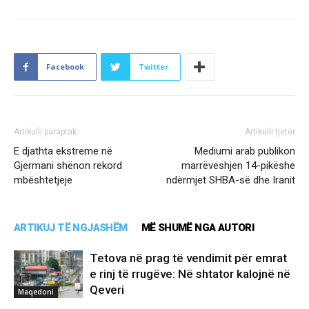
Facebook
Twitter
Artikulli paraprak
Artikulli tjetër
E djathta ekstreme në
Mediumi arab publikon
Gjermani shënon rekord
marrëveshjen 14-pikëshe
mbështetjeje
ndërmjet SHBA-së dhe Iranit
ARTIKUJ TË NGJASHËM
MË SHUMË NGA AUTORI
Tetova në prag të vendimit për emrat
e rinj të rrugëve: Në shtator kalojnë në
Qeveri
Maqedoni