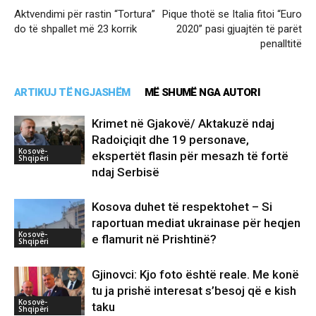
Aktvendimi për rastin “Tortura”
Pique thotë se Italia fitoi “Euro
do të shpallet më 23 korrik
2020” pasi gjuajtën të parët
penalltitë
ARTIKUJ TË NGJASHËM
MË SHUMË NGA AUTORI
Krimet në Gjakovë/ Aktakuzë ndaj
Radoiçiqit dhe 19 personave,
Kosovë-
ekspertët flasin për mesazh të fortë
Shqipëri
ndaj Serbisë
Kosova duhet të respektohet – Si
raportuan mediat ukrainase për heqjen
Kosovë-
e flamurit në Prishtinë?
Shqipëri
Gjinovci: Kjo foto është reale. Me konë
tu ja prishë interesat s’besoj që e kish
Kosovë-
taku
Shqipëri