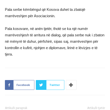
Pala serbe këmbëngul që Kosova duhet ta zbatojë
marrëveshjen për Asociacionin.
Pala kosovare, në anën tjetër, thotë se ka një numër
marrëveshjesh të arritura në dialog, që pala serbe nuk i zbaton
në mënyrë të duhur, përfshirë, sipas saj, marrëveshjen për
kontrollin e kufirit, njohjen e diplomave, lirinë e lëvizjes e të
tjera.
Facebook
Twitter
Artikulli paraprak
Artikulli tjetër