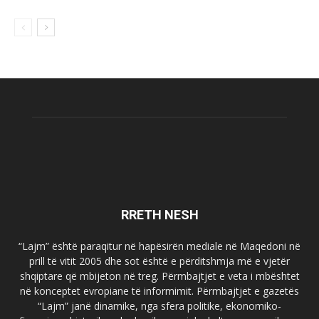
RRETH NESH
“Lajm” është paraqitur në hapësirën mediale në Maqedoni në
prill të vitit 2005 dhe sot është e përditshmja më e vjetër
shqiptare që mbijeton në treg. Përmbajtjet e veta i mbështet
në konceptet evropiane të informimit. Përmbajtjet e gazetës
“Lajm” janë dinamike, nga sfera politike, ekonomiko-