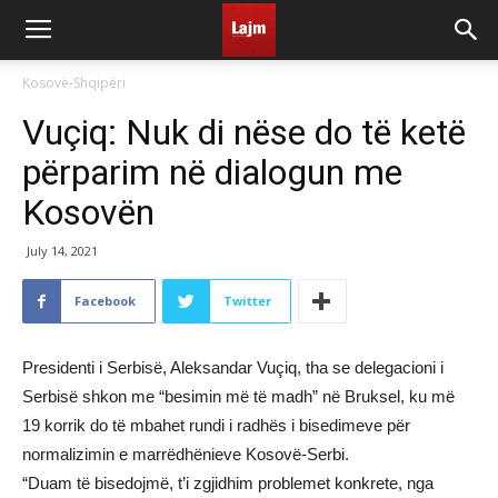
Kosovë-Shqipëri
Vuçiq: Nuk di nëse do të ketë
përparim në dialogun me
Kosovën
July 14, 2021
Facebook
Twitter
Presidenti i Serbisë, Aleksandar Vuçiq, tha se delegacioni i
Serbisë shkon me “besimin më të madh” në Bruksel, ku më
19 korrik do të mbahet rundi i radhës i bisedimeve për
normalizimin e marrëdhënieve Kosovë-Serbi.
“Duam të bisedojmë, t’i zgjidhim problemet konkrete, nga