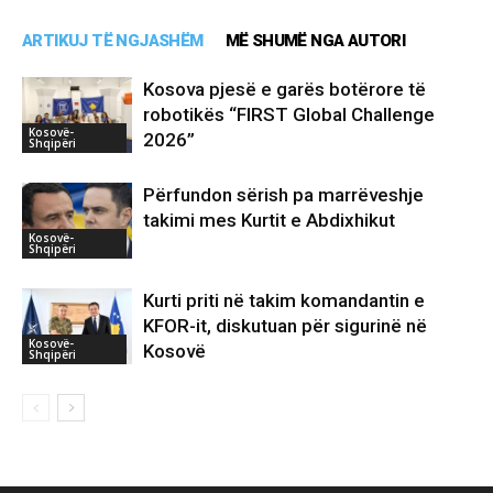
ARTIKUJ TË NGJASHËM
MË SHUMË NGA AUTORI
Kosova pjesë e garës botërore të
robotikës “FIRST Global Challenge
Kosovë-
2026”
Shqipëri
Përfundon sërish pa marrëveshje
takimi mes Kurtit e Abdixhikut
Kosovë-
Shqipëri
Kurti priti në takim komandantin e
KFOR-it, diskutuan për sigurinë në
Kosovë-
Kosovë
Shqipëri