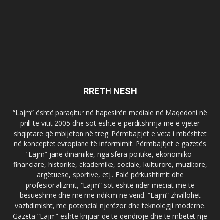
RRETH NESH
“Lajm” është paraqitur në hapësirën mediale në Maqedoni në
prill të vitit 2005 dhe sot është e përditshmja më e vjetër
shqiptare që mbijeton në treg. Përmbajtjet e veta i mbështet
në konceptet evropiane të informimit. Përmbajtjet e gazetës
“Lajm” janë dinamike, nga sfera politike, ekonomiko-
financiare, historike, akademike, sociale, kulturore, muzikore,
argëtuese, sportive, etj.. Falë përkushtimit dhe
profesionalizmit, “Lajm” sot është ndër mediat më të
besueshme dhe më me ndikim në vend. “Lajm” zhvillohet
vazhdimisht, me potencial njerëzor dhe teknologji moderne.
Gazeta “Lajm” është krijuar që të qëndrojë dhe të mbetet një