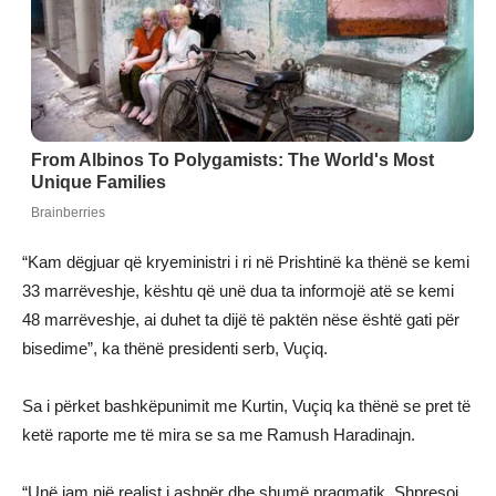
“Kam dëgjuar që kryeministri i ri në Prishtinë ka thënë se kemi
33 marrëveshje, kështu që unë dua ta informojë atë se kemi
48 marrëveshje, ai duhet ta dijë të paktën nëse është gati për
bisedime”, ka thënë presidenti serb, Vuçiq.
Sa i përket bashkëpunimit me Kurtin, Vuçiq ka thënë se pret të
ketë raporte me të mira se sa me Ramush Haradinajn.
“Unë jam një realist i ashpër dhe shumë pragmatik. Shpresoj