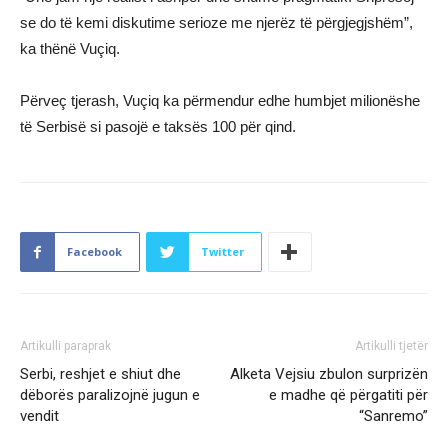
se do të kemi diskutime serioze me njerëz të përgjegjshëm”,
ka thënë Vuçiq.
Përveç tjerash, Vuçiq ka përmendur edhe humbjet milionëshe
të Serbisë si pasojë e taksës 100 për qind.
Facebook
Twitter
Artikulli paraprak
Artikulli tjetër
Serbi, reshjet e shiut dhe
Alketa Vejsiu zbulon surprizën
dëborës paralizojnë jugun e
e madhe që përgatiti për
vendit
“Sanremo”