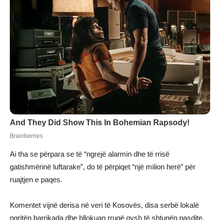
Ai tha se përpara se të “ngrejë alarmin dhe të rrisë
gatishmërinë luftarake”, do të përpiqet “një milion herë” për
ruajtjen e paqes.
Komentet vijnë derisa në veri të Kosovës, disa serbë lokalë
ngritën barrikada dhe bllokuan rrugë qysh të shtunën pasdite.