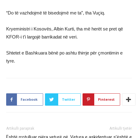
“Do të vazhdojmë të bisedojmë me ta”, tha Vuçiq.
Kryeministri i Kosovës, Albin Kurti, tha më herët se pret që
KFOR-i t’i largojë barrikadat në veri.
Shtetet e Bashkuara bënë po ashtu thirrje për çmontimin e
tyre.
Facebook
Twitter
Pinterest
Artikulli paraprak
Artikulli tjetër
Është rrotulluar njëra veturë që
Vetura e askidentuar s’është e