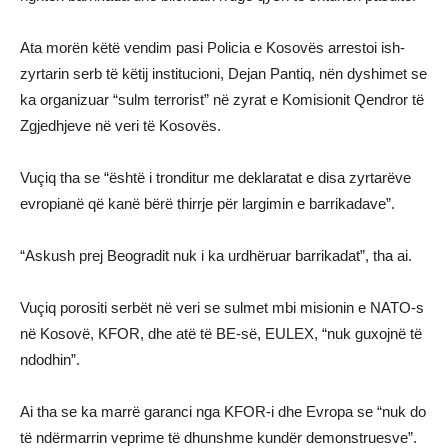
Ata morën këtë vendim pasi Policia e Kosovës arrestoi ish-
zyrtarin serb të këtij institucioni, Dejan Pantiq, nën dyshimet se
ka organizuar “sulm terrorist” në zyrat e Komisionit Qendror të
Zgjedhjeve në veri të Kosovës.
Vuçiq tha se “është i tronditur me deklaratat e disa zyrtarëve
evropianë që kanë bërë thirrje për largimin e barrikadave”.
“Askush prej Beogradit nuk i ka urdhëruar barrikadat”, tha ai.
Vuçiq porositi serbët në veri se sulmet mbi misionin e NATO-s
në Kosovë, KFOR, dhe atë të BE-së, EULEX, “nuk guxojnë të
ndodhin”.
Ai tha se ka marrë garanci nga KFOR-i dhe Evropa se “nuk do
të ndërmarrin veprime të dhunshme kundër demonstruesve”.