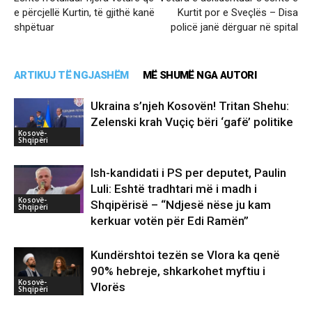
e përcjellë Kurtin, të gjithë kanë
Kurtit por e Sveçlës – Disa
shpëtuar
policë janë dërguar në spital
ARTIKUJ TË NGJASHËM
MË SHUMË NGA AUTORI
Ukraina s’njeh Kosovën! Tritan Shehu:
Zelenski krah Vuçiç bëri ‘gafë’ politike
Kosovë-
Shqipëri
Ish-kandidati i PS per deputet, Paulin
Luli: Eshtë tradhtari më i madh i
Kosovë-
Shqipërisë – “Ndjesë nëse ju kam
Shqipëri
kerkuar votën për Edi Ramën”
Kundërshtoi tezën se Vlora ka qenë
90% hebreje, shkarkohet myftiu i
Kosovë-
Vlorës
Shqipëri