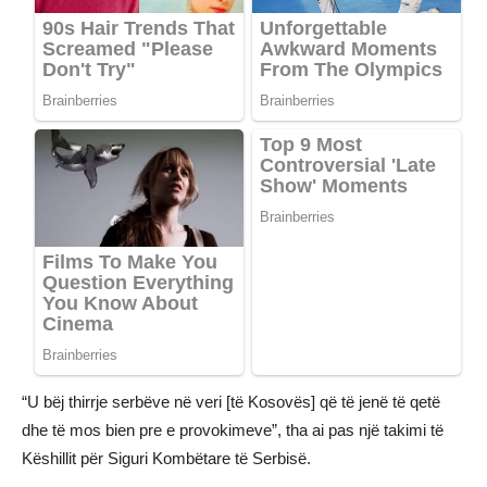
“U bëj thirrje serbëve në veri [të Kosovës] që të jenë të qetë
dhe të mos bien pre e provokimeve”, tha ai pas një takimi të
Këshillit për Siguri Kombëtare të Serbisë.