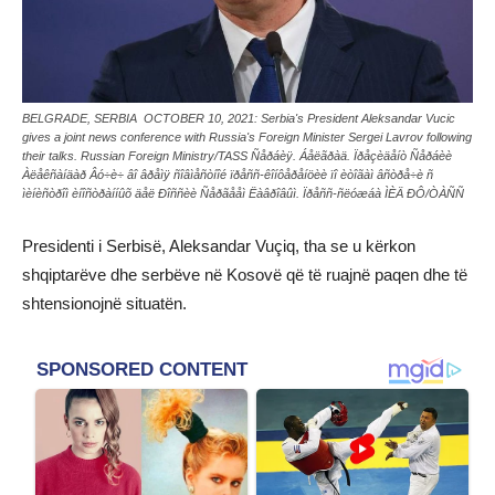
BELGRADE, SERBIA  OCTOBER 10, 2021: Serbia's President Aleksandar Vucic
gives a joint news conference with Russia's Foreign Minister Sergei Lavrov following
their talks. Russian Foreign Ministry/TASS Ñåðáèÿ. Áåëãðàä. Ïðåçèäåíò Ñåðáèè
Àëåêñàíäàð Âó÷è÷ âî âðåìÿ ñîâìåñòíîé ïðåññ-êîíôåðåíöèè ïî èòîãàì âñòðå÷è ñ
ìèíèñòðîì èíîñòðàííûõ äåë Ðîññèè Ñåðãååì Ëàâðîâûì. Ïðåññ-ñëóæáà ÌÈÄ ÐÔ/ÒÀÑÑ
Presidenti i Serbisë, Aleksandar Vuçiq, tha se u kërkon
shqiptarëve dhe serbëve në Kosovë që të ruajnë paqen dhe të
shtensionojnë situatën.