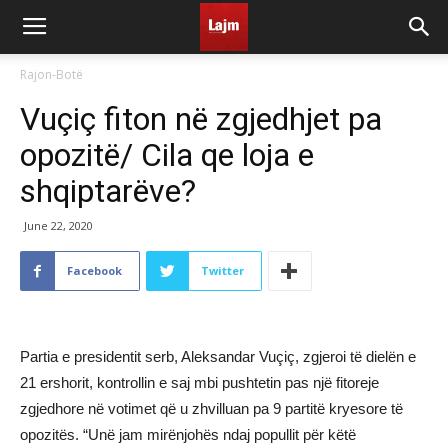
Rajon-Botë
Vuçiç fiton në zgjedhjet pa
opozitë/ Cila qe loja e
shqiptarëve?
June 22, 2020
Facebook
Twitter
Partia e presidentit serb, Aleksandar Vuçiç, zgjeroi të dielën e
21 ershorit, kontrollin e saj mbi pushtetin pas një fitoreje
zgjedhore në votimet që u zhvilluan pa 9 partitë kryesore të
opozitës. “Unë jam mirënjohës ndaj popullit për këtë