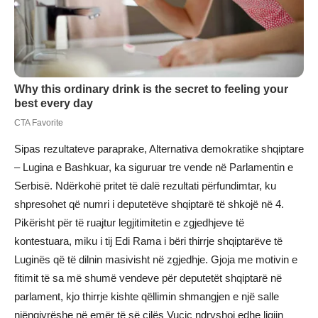
Sipas rezultateve paraprake, Alternativa demokratike shqiptare
– Lugina e Bashkuar, ka siguruar tre vende në Parlamentin e
Serbisë. Ndërkohë pritet të dalë rezultati përfundimtar, ku
shpresohet që numri i deputetëve shqiptarë të shkojë në 4.
Pikërisht për të ruajtur legjitimitetin e zgjedhjeve të
kontestuara, miku i tij Edi Rama i bëri thirrje shqiptarëve të
Luginës që të dilnin masivisht në zgjedhje. Gjoja me motivin e
fitimit të sa më shumë vendeve për deputetët shqiptarë në
parlament, kjo thirrje kishte qëllimin shmangjen e një salle
njëngjyrëshe në emër të së cilës Vuçiç ndryshoi edhe ligjin