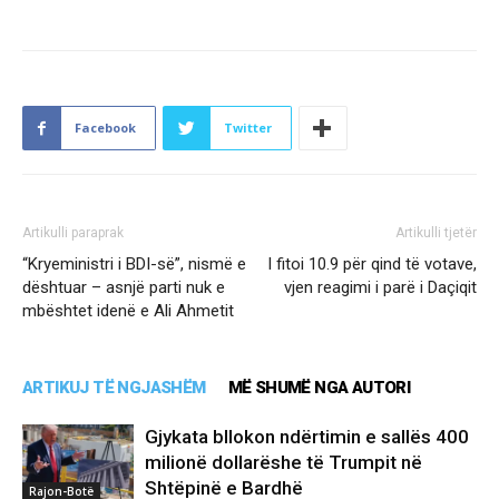
Facebook
Twitter
Artikulli paraprak
Artikulli tjetër
“Kryeministri i BDI-së”, nismë e
I fitoi 10.9 për qind të votave,
dështuar – asnjë parti nuk e
vjen reagimi i parë i Daçiqit
mbështet idenë e Ali Ahmetit
ARTIKUJ TË NGJASHËM
MË SHUMË NGA AUTORI
Gjykata bllokon ndërtimin e sallës 400
milionë dollarëshe të Trumpit në
Shtëpinë e Bardhë
Rajon-Botë