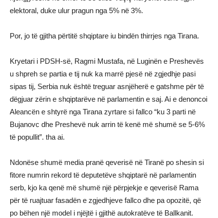
elektoral, duke ulur pragun nga 5% në 3%.
Por, jo të gjitha përtitë shqiptare iu bindën thirrjes nga Tirana.
Kryetari i PDSH-së, Ragmi Mustafa, në Luginën e Preshevës
u shpreh se partia e tij nuk ka marrë pjesë në zgjedhje pasi
sipas tij, Serbia nuk është treguar asnjëherë e gatshme për të
dëgjuar zërin e shqiptarëve në parlamentin e saj. Ai e denoncoi
Aleancën e shtyrë nga Tirana zyrtare si fallco “ku 3 parti në
Bujanovc dhe Preshevë nuk arrin të kenë më shumë se 5-6%
të popullit”. tha ai.
Ndonëse shumë media pranë qeverisë në Tiranë po shesin si
fitore numrin rekord të deputetëve shqiptarë në parlamentin
serb, kjo ka qenë më shumë një përpjekje e qeverisë Rama
për të ruajtuar fasadën e zgjedhjeve fallco dhe pa opozitë, që
po bëhen një model i njëjtë i gjithë autokratëve të Ballkanit.