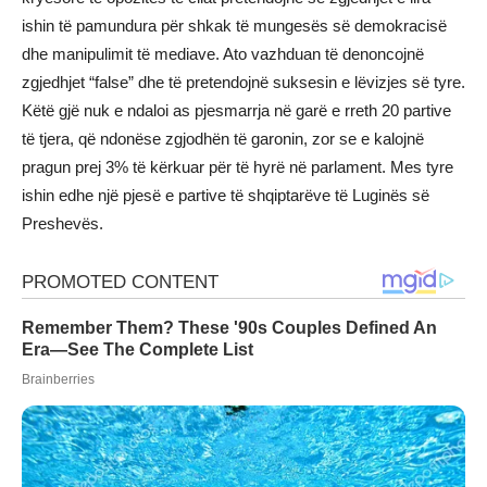
ishin të pamundura për shkak të mungesës së demokracisë
dhe manipulimit të mediave. Ato vazhduan të denoncojnë
zgjedhjet “false” dhe të pretendojnë suksesin e lëvizjes së tyre.
Këtë gjë nuk e ndaloi as pjesmarrja në garë e rreth 20 partive
të tjera, që ndonëse zgjodhën të garonin, zor se e kalojnë
pragun prej 3% të kërkuar për të hyrë në parlament. Mes tyre
ishin edhe një pjesë e partive të shqiptarëve të Luginës së
Preshevës.