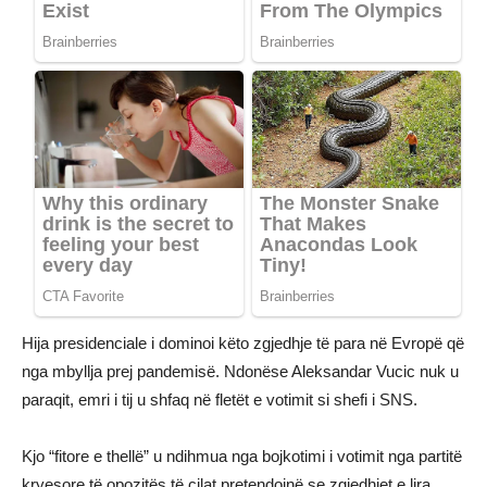
Hija presidenciale i dominoi këto zgjedhje të para në Evropë që
nga mbyllja prej pandemisë. Ndonëse Aleksandar Vucic nuk u
paraqit, emri i tij u shfaq në fletët e votimit si shefi i SNS.
Kjo “fitore e thellë” u ndihmua nga bojkotimi i votimit nga partitë
kryesore të opozitës të cilat pretendojnë se zgjedhjet e lira