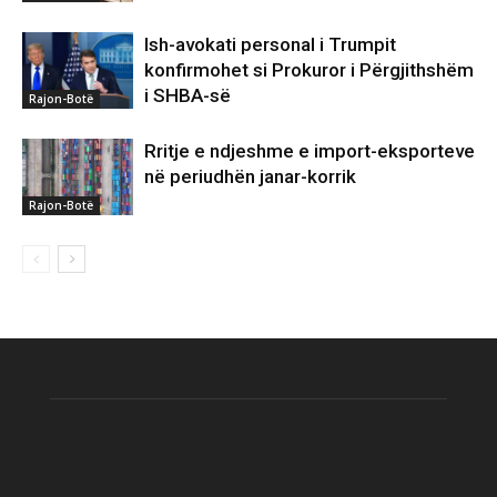
Ish-avokati personal i Trumpit
konfirmohet si Prokuror i Përgjithshëm
i SHBA-së
Rajon-Botë
Rritje e ndjeshme e import-eksporteve
në periudhën janar-korrik
Rajon-Botë