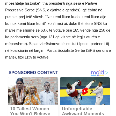
mbështetje historike”, tha presidenti nga selia e Partive
Progresive Serbe (SNS, e djathtë e qendrës), që është në
pushtet prej tetë vitesh. “Ne kemi fituar kudo, kemi fituar atje
ku nuk kemi fituar kurrë” konfirmoi ai, duke thënë se SNS ka
marrë më shumë se 63% të votave ose 189 vende nga 250 që
ka parlamentiu serb (nga 131 që kishte në legjislaturën e
mëparshme). Sipas vlerësimeve të institutit Ipsos, partneri i tij
në koalicionin në largim, Partia Socialiste Serbe (SPS qendra e
majtë), fitoi 11% të votave.