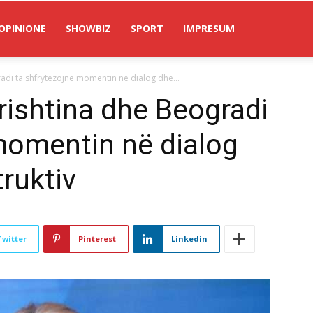
OPINIONE
SHOWBIZ
SPORT
IMPRESUM
adi ta shfrytëzojnë momentin në dialog dhe...
rishtina dhe Beogradi
momentin në dialog
ruktiv
Twitter
Pinterest
Linkedin