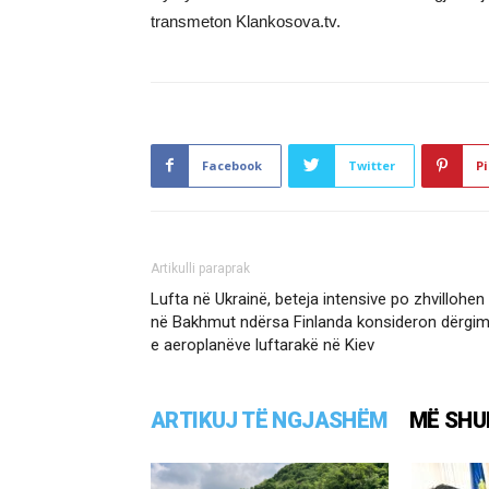
transmeton Klankosova.tv.
Facebook
Twitter
Pi
Artikulli paraprak
Lufta në Ukrainë, beteja intensive po zhvillohen
në Bakhmut ndërsa Finlanda konsideron dërgim
e aeroplanëve luftarakë në Kiev
ARTIKUJ TË NGJASHËM
MË SHU