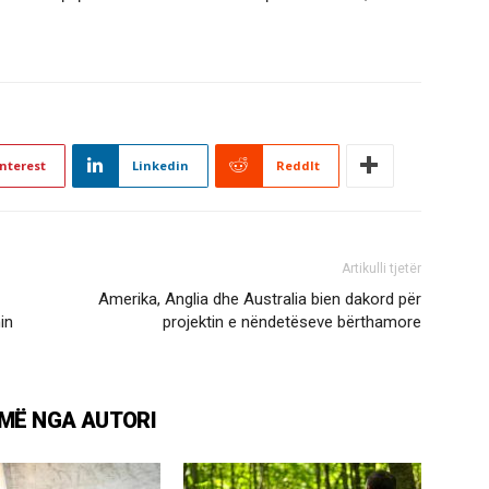
nterest
Linkedin
ReddIt
Artikulli tjetër
Amerika, Anglia dhe Australia bien dakord për
in
projektin e nëndetëseve bërthamore
MË NGA AUTORI