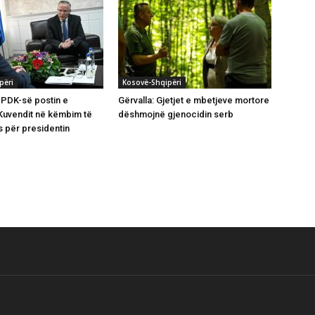
përi
Kosovë-Shqipëri
n PDK-së postin e
Gërvalla: Gjetjet e mbetjeve mortore
ë Kuvendit në këmbim të
dëshmojnë gjenocidin serb
 për presidentin