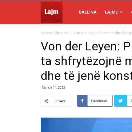
Gazeta
BALLINA
LAJME
Kosovë-Shqipëri
Von der Leyen: Prishtina dhe Beogr
Lajm
Von der Leyen: P
ta shfrytëzojnë 
dhe të jenë konst
March 14, 2023
Facebook
Share