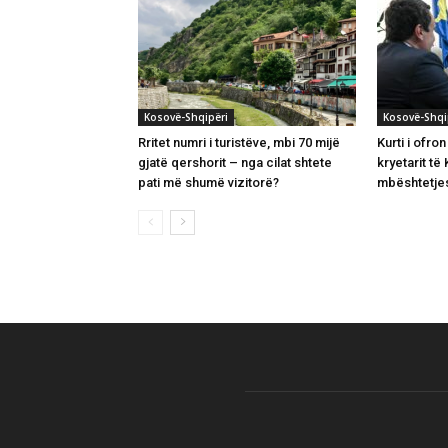
Kosovë-Shqipëri
Kosovë-Shqi
Rritet numri i turistëve, mbi 70 mijë
Kurti i ofro
gjatë qershorit – nga cilat shtete
kryetarit t
pati më shumë vizitorë?
mbështetjes