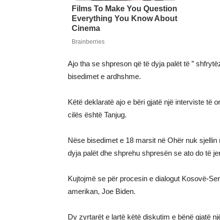
Ajo tha se shpreson që të dyja palët të ” shfryt
bisedimet e ardhshme.
Këtë deklaratë ajo e bëri gjatë një interviste t
cilës është Tanjug.
Nëse bisedimet e 18 marsit në Ohër nuk sjellin 
dyja palët dhe shprehu shpresën se ato do të je
Kujtojmë se për procesin e dialogut Kosovë-Ser
amerikan, Joe Biden.
Dy zyrtarët e lartë këtë diskutim e bënë gjatë 