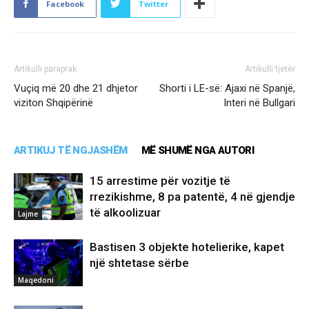
Facebook
Twitter
Artikulli paraprak
Artikulli tjetër
Vuçiq më 20 dhe 21 dhjetor
Shorti i LE-së: Ajaxi në Spanjë,
viziton Shqipërinë
Interi në Bullgari
ARTIKUJ TË NGJASHËM
MË SHUMË NGA AUTORI
15 arrestime për vozitje të
rrezikishme, 8 pa patentë, 4 në gjendje
të alkoolizuar
Lajme
Bastisen 3 objekte hotelierike, kapet
një shtetase sërbe
Maqedoni