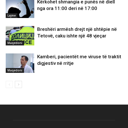
Kërkohet shmangia e punës në diell
nga ora 11:00 deri në 17:00
Lajme
Breshëri armësh drejt një shtëpie në
Tetovë, caku ishte një 48 vjeçar
Maqedoni
Kamberi, pacientët me viruse të traktit
digjestiv në rritje
Maqedoni