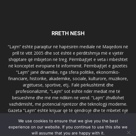
RRETH NESH
“Lajm” është paraqitur në hapësirën mediale në Maqedoni në
prill të vitit 2005 dhe sot është e përditshmja më e vjetër
shqiptare që mbijeton në treg. Përmbajtjet e veta i mbështet
në konceptet evropiane të informimit. Përmbajtjet e gazetës
“Lajm” janë dinamike, nga sfera politike, ekonomiko-
financiare, historike, akademike, sociale, kulturore, muzikore,
argëtuese, sportive, etj.. Falë përkushtimit dhe
profesionalizmit, “Lajm” sot është ndër mediat më të
besueshme dhe më me ndikim në vend. “Lajm” zhvillohet
vazhdimisht, me potencial njerëzor dhe teknologji moderne.
Gazeta “Lajm” është krijuar që të qëndrojë dhe të mbetet një
emër i dallueshëm në hapësirat ballkanike dhe evropiane. Ueb
We use cookies to ensure that we give you the best
faqja zyrtare e gazetës “Lajm”, www.lajmpress.org është një
experience on our website. If you continue to use this site we
ndër portalet më të njohur në Maqedoni.
will assume that you are happy with it.