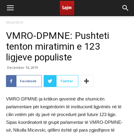
Maqedoni
VMRO-DPMNE: Pushteti
tenton miratimin e 123
ligjeve populiste
December 16, 2019
Facebook
Twitter
VMRO-DPMNE-ja kritikon qeverinë dhe shumicën
parlamentare për keqpërdorim të institucionit ligjvënës në të
cilin vetëm për dy javë në procedurë janë future 123 ligje.
Sipas koordinatorit të grupit parlamentar të VMRO-DPMNE-
së, Nikolla Micevski, qëllimi është që para zgjedhjeve të