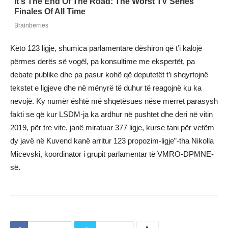
Këto 123 ligje, shumica parlamentare dëshiron që t’i kalojë
përmes derës së vogël, pa konsultime me ekspertët, pa
debate publike dhe pa pasur kohë që deputetët t’i shqyrtojnë
tekstet e ligjeve dhe në mënyrë të duhur të reagojnë ku ka
nevojë. Ky numër është më shqetësues nëse merret parasysh
fakti se që kur LSDM-ja ka ardhur në pushtet dhe deri në vitin
2019, për tre vite, janë miratuar 377 ligje, kurse tani për vetëm
dy javë në Kuvend kanë arritur 123 propozim-ligje”-tha Nikolla
Micevski, koordinator i grupit parlamentar të VMRO-DPMNE-
së.